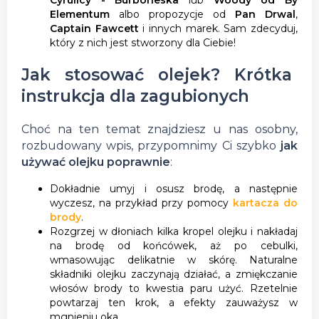
Cyrulicy - Burboneska
lub
Woody od By
Elementum
albo propozycje od
Pan Drwal
,
Captain Fawcett
i innych marek. Sam zdecyduj,
który z nich jest stworzony dla Ciebie!
Jak stosować olejek? Krótka
instrukcja dla zagubionych
Choć na ten temat znajdziesz u nas osobny,
rozbudowany wpis, przypomnimy Ci szybko
jak
używać olejku poprawnie
:
Dokładnie umyj i osusz brodę, a następnie
wyczesz, na przykład przy pomocy
kartacza do
brody
.
Rozgrzej w dłoniach kilka kropel olejku i nakładaj
na brodę od końcówek, aż po cebulki,
wmasowując delikatnie w skórę. Naturalne
składniki olejku zaczynają działać, a zmiękczanie
włosów brody to kwestia paru użyć. Rzetelnie
powtarzaj ten krok, a efekty zauważysz w
mgnieniu oka.