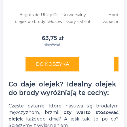
Brightside Utility Oil - Uniwersalny
Horde Mis
olejek do brody, włosów i skóry - 30ml
zapachu ori
63,75 zł
85,00 zł
DO KOSZYKA
Co daje olejek? Idealny olejek
do brody wyróżniają te cechy:
Częste pytanie, które nasuwa się brodatym
mężczyznom, brzmi:
czy warto stosować
olejek
każdego dnia? A jeśli tak, to po co?
Spieszymy z wyjaśnieniem.