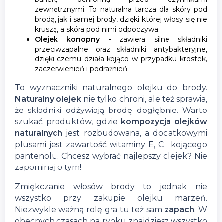
zewnętrznymi. To naturalna tarcza dla skóry pod
brodą, jak i samej brody, dzięki której włosy się nie
kruszą, a skóra pod nimi odpoczywa.
Olejek konopny
- zawiera silne składniki
przeciwzapalne oraz składniki antybakteryjne,
dzięki czemu działa kojąco w przypadku krostek,
zaczerwienień i podrażnień.
To wyznaczniki naturalnego olejku do brody.
Naturalny olejek
nie tylko chroni, ale też sprawia,
że składniki odżywiają brodę dogłębnie. Warto
szukać produktów, gdzie
kompozycja olejków
naturalnych
jest rozbudowana, a dodatkowymi
plusami jest zawartość witaminy E, C i kojącego
pantenolu. Chcesz wybrać najlepszy olejek? Nie
zapominaj o tym!
Zmiękczanie włosów brody to jednak nie
wszystko przy zakupie olejku marzeń.
Niezwykle ważną rolę gra tu też sam
zapach
. W
obecnych czasach na rynku znajdziesz wszystko