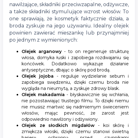
nawilżające, składniki przeciwzapalne, odżywcze,
a także składniki stymulujące wzrost włosów. To
one sprawiają, że kosmetyk faktycznie działa, a
broda zyskuje na jego używaniu. Idealny olejek
powinien zawierać mieszankę lub przynajmniej
po jednym z wymienionych:
Olejek arganowy
- to on regeneruje strukturę
włosa, domyka łuski i zapobiega rozdwajaniu się
końcówek. Dodatkowo wykazuje działanie
antyseptyczne, dbając o skórę pod brodą.
Olejek jojoba
- reguluje wydzielanie sebum i
zapobiega swędzeniu, dzięki czemu broda nie
wygląda na nieumytą, a zyskuje zdrowy blask.
Olejek makadamia
- błyskawicznie się wchłania,
nie pozostawiając tłustego filmu. To dzięki niemu
nie musisz martwić się nadmiernym świeceniem
włosów, mając pewność, że zarost jest
odpowiednio nawilżony i odżywiony.
Olejek ze słodkich migdałów
- koi skórę i
zmiękcza włoski, dzięki czemu stanowi świetną
barierę ochronną przed czynnikami