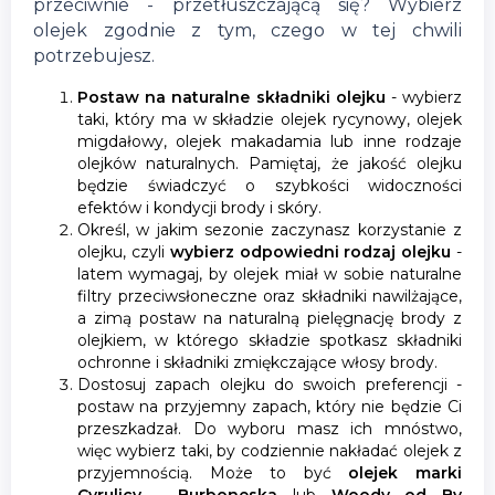
przeciwnie - przetłuszczającą się? Wybierz
olejek zgodnie z tym, czego w tej chwili
potrzebujesz.
Postaw na naturalne składniki olejku
- wybierz
taki, który ma w składzie olejek rycynowy, olejek
migdałowy, olejek makadamia lub inne rodzaje
olejków naturalnych. Pamiętaj, że jakość olejku
będzie świadczyć o szybkości widoczności
efektów i kondycji brody i skóry.
Określ, w jakim sezonie zaczynasz korzystanie z
olejku, czyli
wybierz odpowiedni rodzaj olejku
-
latem wymagaj, by olejek miał w sobie naturalne
filtry przeciwsłoneczne oraz składniki nawilżające,
a zimą postaw na naturalną pielęgnację brody z
olejkiem, w którego składzie spotkasz składniki
ochronne i składniki zmiękczające włosy brody.
Dostosuj zapach olejku do swoich preferencji -
postaw na przyjemny zapach, który nie będzie Ci
przeszkadzał. Do wyboru masz ich mnóstwo,
więc wybierz taki, by codziennie nakładać olejek z
przyjemnością. Może to być
olejek marki