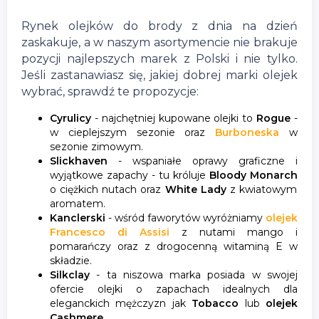
Rynek olejków do brody z dnia na dzień
zaskakuje, a w naszym asortymencie nie brakuje
pozycji najlepszych marek z Polski i nie tylko.
Jeśli zastanawiasz się, jakiej dobrej marki olejek
wybrać, sprawdź te propozycje:
Cyrulicy
- najchętniej kupowane olejki to
Rogue
-
w cieplejszym sezonie oraz
Burboneska
w
sezonie zimowym.
Slickhaven
- wspaniałe oprawy graficzne i
wyjątkowe zapachy - tu króluje
Bloody Monarch
o ciężkich nutach oraz
White Lady
z kwiatowym
aromatem.
Kanclerski
- wśród faworytów wyróżniamy
olejek
Francesco di Assisi
z nutami mango i
pomarańczy oraz z drogocenną witaminą E w
składzie.
Silkclay
- ta niszowa marka posiada w swojej
ofercie olejki o zapachach idealnych dla
eleganckich mężczyzn jak
Tobacco
lub
olejek
Cashmere
.