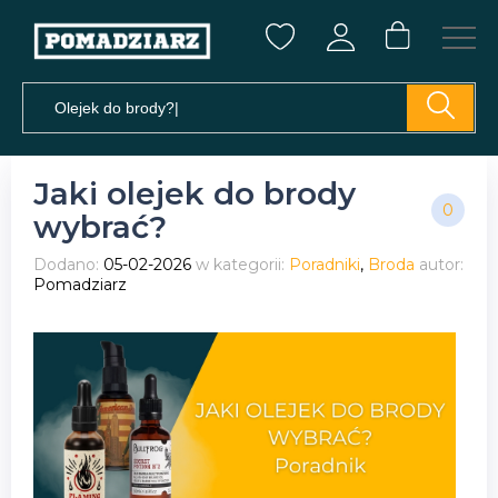
Jaki olejek do brody
0
wybrać?
Dodano:
05-02-2026
w kategorii:
Poradniki
,
Broda
autor:
Pomadziarz