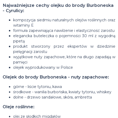
Najważniejsze cechy olejku do brody Burboneska
- Cyrulicy:
kompozycja siedmiu naturalnych olejów roślinnych oraz
witaminy E
formuła zapewniająca nawilżenie i elastyczność zarostu
elegancka buteleczka o pojemności 30 ml z wygodną
pipetą
produkt stworzony przez ekspertów w dziedzinie
pielęgnacji zarostu
wyjątkowe nuty zapachowe, które na długo zapadają w
pamięci
olejek wyprodukowany w Polsce
Olejek do brody Burboneska - nuty zapachowe:
górne - liście tytoniu, kawa
środkowe - wanilia burbońska, kwiaty tytoniu, whiskey
dolne - drzewo sandałowe, skóra, ambretta
Oleje roślinne:
olej ze słodkich migdałów