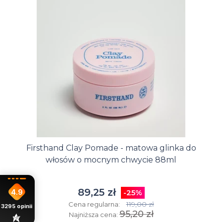
Firsthand Clay Pomade - matowa glinka do
włosów o mocnym chwycie 88ml
89,25 zł
4.9
-25%
119,00 zł
Cena regularna:
3295
opinii
95,20 zł
Najniższa cena: