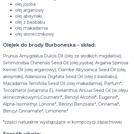
olej jojoba
olej arganowy
olej abisyński
olej z baobabu
olej makadamia
olej słonecznikowy
Olejek do brody Burboneska - skład:
Prunus Amygdalus Dulcis Oil (olej ze słodkich migdałów),
Simmondsia Chinensis Seed Oil (olej jojoba), Argania Spinosa
Kernel Oil (olej arganowy), Crambe Abyssinica Seed Oil (olej
abisyński), Adansonia Digitata Seed Oil (olej z baobabu),
Macadamia Ternifolia Seed Oil (olej makadamia), Parfum*,
Tocopherol (witamina E), Helianthus Anuus Seed Oil (w oleju
słonecznikowym),Coumarin*, Benzyl Alcohol*, Eugenol*,
Alpha-Isomethyl Lonone*, Benzyl Benzoate*, Cinnamal*,
Benzyl Cinnamate*, Limonene*
*części naturalnie występujące w kompozycji zapachowej
Sposób użycia: