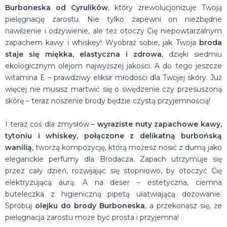
Burboneska od Cyrulików
, który zrewolucjonizuje Twoją
pielęgnację zarostu. Nie tylko zapewni on niezbędne
nawilżenie i odżywienie, ale też otoczy Cię niepowtarzalnym
zapachem kawy i whiskey! Wyobraź sobie, jak Twoja
broda
staje się miękka, elastyczna i zdrowa
, dzięki siedmiu
ekologicznym olejom najwyższej jakości. A do tego jeszcze
witamina E – prawdziwy eliksir młodości dla Twojej skóry. Już
więcej nie musisz martwić się o swędzenie czy przesuszoną
skórę – teraz noszenie brody będzie czystą przyjemnością!
I teraz coś dla zmysłów –
wyraziste nuty zapachowe kawy,
tytoniu i whiskey, połączone z delikatną burbońską
wanilią
, tworzą kompozycję, którą możesz nosić z dumą jako
eleganckie perfumy dla Brodacza. Zapach utrzymuje się
przez cały dzień, rozwijając się stopniowo, by otoczyć Cię
elektryzującą aurą. A na deser – estetyczna, ciemna
buteleczka z higieniczną pipetą ułatwiającą dozowanie.
Spróbuj
olejku do brody Burboneska
, a przekonasz się, że
pielęgnacja zarostu może być prosta i przyjemna!