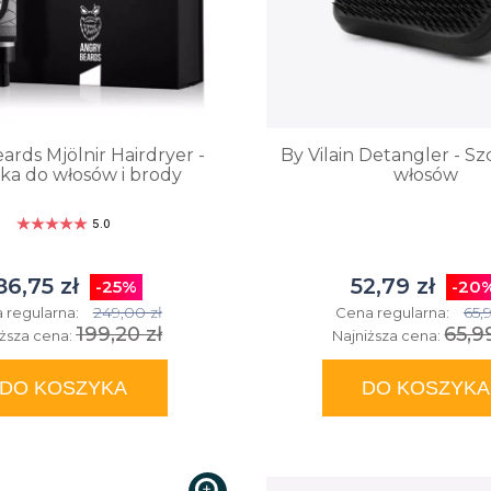
ards Mjölnir Hairdryer -
By Vilain Detangler - S
ka do włosów i brody
włosów
5.0
86,75 zł
52,79 zł
-25%
-20
249,00 zł
65,9
 regularna:
Cena regularna:
199,20 zł
65,9
iższa cena:
Najniższa cena:
DO KOSZYKA
DO KOSZYKA