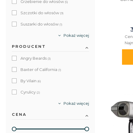
Grzebienie do włosów
(5)
Szczotki do włosów
(9)
Suszarki do włosów
(1)
Pokaż więcej
Cen
Najn
PRODUCENT
Angry Beards
(3)
Baxter of California
(1)
By Vilain
(6)
Cyrulicy
(2)
Efalock
Pokaż więcej
(1)
CENA
Firsthand
(1)
Not Bad Stuff
(1)