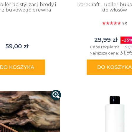
oller do stylizacji brody i
RareCraft - Roller buk
w z bukowego drewna
do włosów
5.0
29,99 zł
-25
59,00 zł
39,9
Cena regularna:
31,9
Najniższa cena:
DO KOSZYKA
DO KOSZYKA