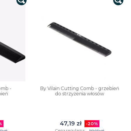
omb -
By Vilain Cutting Comb - grzebień
bień
do strzyżenia włosów
47,19 zł
%
-20%
9 zł
58,99 zł
Cena regularna: