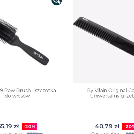
n 9 Row Brush - szczotka
By Vilain Original C
do włosów
Uniwersalny grze
55,19 zł
40,79 zł
-20%
-20
68,99 zł
50,9
a regularna:
Cena regularna: