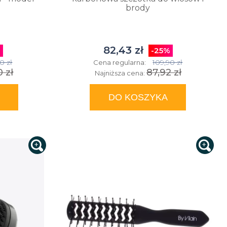
brody
82,43 zł
%
-25%
0 zł
109,90 zł
Cena regularna:
0 zł
87,92 zł
Najniższa cena:
DO KOSZYKA