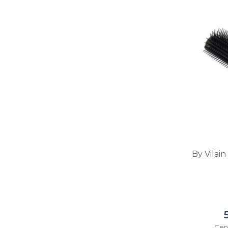
By Vilai
Cen