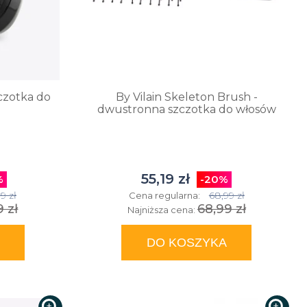
zczotka do
By Vilain Skeleton Brush -
dwustronna szczotka do włosów
55,19 zł
%
-20%
9 zł
68,99 zł
Cena regularna:
9 zł
68,99 zł
Najniższa cena:
DO KOSZYKA