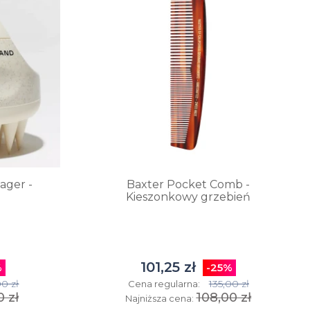
do
tatuażu
Kremy
do
Kosmetyki
tatuażu
do
Krem z
oczyszczania
filtrem
ager -
Baxter Pocket Comb -
twarzy dla
do
Kieszonkowy grzebień
mężczyzn
tatuażu
Krem do
Olejki
101,25 zł
%
-25%
Perfumy
twarzy dla
do
0 zł
135,00 zł
Cena regularna:
0 zł
108,00 zł
Najniższa cena:
Wody
mężczyzn
tatuażu