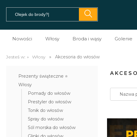
Nowości
Włosy
Broda i wąsy
Golenie
Pomady do włosów
Prezent dla brodacza
Kosme
Jesteś w:
»
Włosy
»
Akcesoria do włosów
Prestyler do włosów
Olejki do brody
Kosme
AKCES
Prezenty świąteczne ⭐️
Tonik do włosów
Balsamy do brody
Kosme
Włosy
Spray do włosów
Szampony do brody
Maszy
Pomady do włosów
Nazwa p
Prestyler do włosów
Sól morska do włosów
Na porost brody
Brzyt
Tonik do włosów
Glinki do włosów
Mydło do brody
Akces
Spray do włosów
Pasta do włosów
Akcesoria do brody i w
Sól morska do włosów
Glinki do włosów