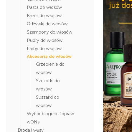
Krem do włosów
Woski do wąsów
Pasta do włosów
Odżywki do włosów
Odżywki do brody
Krem do włosów
Odżywki do włosów
Szampony do włosów
Wosk do brody
Szampony do włosów
Pudry do włosów
Peeling do brody
Pudry do włosów
Farby do włosów
Farby do włosów
Farby do brody
Akcesoria do włosów
Akcesoria do włosów
Zestaw dla brodacza
Grzebienie do
włosów
Wybór blogera Popraw wONs
Szczotki do
włosów
Suszarki do
włosów
Wybór blogera Popraw
wONs
Broda i wąsy