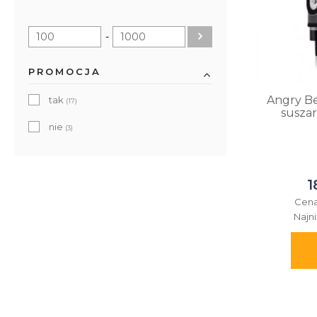
Pomp & Co.
(1)
-
RareCraft
(3)
Shear Revival
(1)
PROMOCJA
Angry Be
tak
(17)
suszar
nie
(3)
1
Cena
Najn