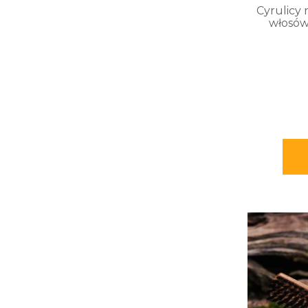
Cyrulicy r
włosó