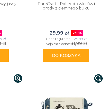
owy jasny
RareCraft - Roller do włosów i
brody z ciemnego buku
29,99 zł
%
-25%
9 zł
39,99 zł
Cena regularna:
9 zł
31,99 zł
Najniższa cena:
DO KOSZYKA