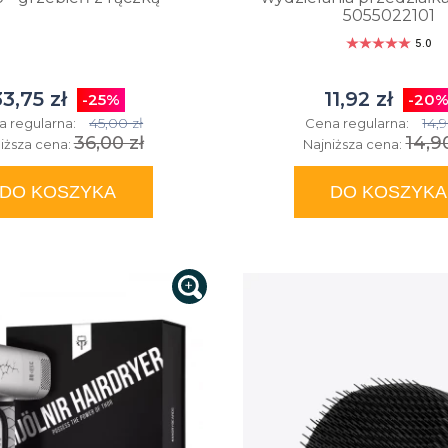
5055022101
5.0
33,75 zł
11,92 zł
-25%
-20
45,00 zł
14,9
a regularna:
Cena regularna:
36,00 zł
14,9
iższa cena:
Najniższa cena:
DO KOSZYKA
DO KOSZYKA