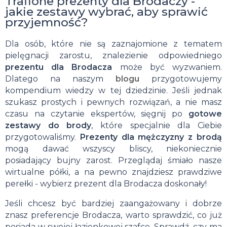
Trafione prezenty dla Brodaczy -
jakie zestawy wybrać, aby sprawić
przyjemność?
Dla osób, które nie są zaznajomione z tematem
pielęgnacji zarostu, znalezienie odpowiedniego
prezentu dla Brodacza
może być wyzwaniem.
Dlatego na naszym
blogu
przygotowujemy
kompendium wiedzy w tej dziedzinie. Jeśli jednak
szukasz prostych i pewnych rozwiązań, a nie masz
czasu na czytanie ekspertów, sięgnij po
gotowe
zestawy do brody
, które specjalnie dla Ciebie
przygotowaliśmy.
Prezenty dla mężczyzny z brodą
mogą dawać wszyscy bliscy, niekoniecznie
posiadający bujny zarost. Przeglądaj śmiało nasze
wirtualne półki, a na pewno znajdziesz prawdziwe
perełki - wybierz prezent dla Brodacza doskonały!
Jeśli chcesz być bardziej zaangażowany i dobrze
znasz preferencje Brodacza, warto sprawdzić, co już
posiada w swojej łazienkowej szafce. Sprawdź, czy ma