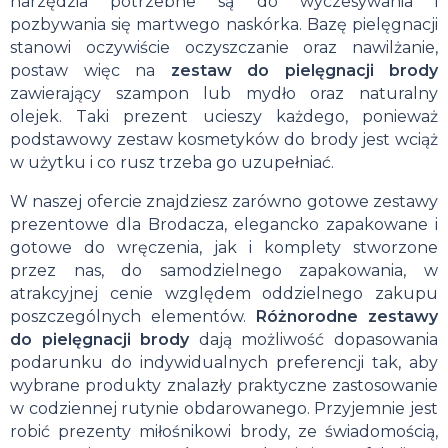
narzędzia potrzebne są do wyczesywania i
pozbywania się martwego naskórka. Bazę pielęgnacji
stanowi oczywiście oczyszczanie oraz nawilżanie,
postaw więc na
zestaw do pielęgnacji brody
zawierający szampon lub mydło oraz naturalny
olejek. Taki prezent ucieszy każdego, ponieważ
podstawowy zestaw kosmetyków do brody jest wciąż
w użytku i co rusz trzeba go uzupełniać.
W naszej ofercie znajdziesz zarówno gotowe zestawy
prezentowe dla Brodacza, elegancko zapakowane i
gotowe do wręczenia, jak i komplety stworzone
przez nas, do samodzielnego zapakowania, w
atrakcyjnej cenie względem oddzielnego zakupu
poszczególnych elementów.
Różnorodne zestawy
do pielęgnacji brody
dają możliwość dopasowania
podarunku do indywidualnych preferencji tak, aby
wybrane produkty znalazły praktyczne zastosowanie
w codziennej rutynie obdarowanego. Przyjemnie jest
robić prezenty miłośnikowi brody, ze świadomością,