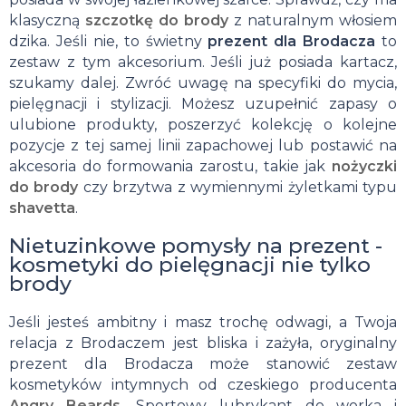
klasyczną
szczotkę do brody
z naturalnym włosiem
dzika. Jeśli nie, to świetny
prezent dla Brodacza
to
zestaw z tym akcesorium. Jeśli już posiada kartacz,
szukamy dalej. Zwróć uwagę na specyfiki do mycia,
pielęgnacji i stylizacji. Możesz uzupełnić zapasy o
ulubione produkty, poszerzyć kolekcję o kolejne
pozycje z tej samej linii zapachowej lub postawić na
akcesoria do formowania zarostu, takie jak
nożyczki
do brody
czy brzytwa z wymiennymi żyletkami typu
shavetta
.
Nietuzinkowe pomysły na prezent -
kosmetyki do pielęgnacji nie tylko
brody
Jeśli jesteś ambitny i masz trochę odwagi, a Twoja
relacja z Brodaczem jest bliska i zażyła, oryginalny
prezent dla Brodacza może stanowić zestaw
kosmetyków intymnych od czeskiego producenta
Angry Beards.
Sportowy lubrykant do worka i