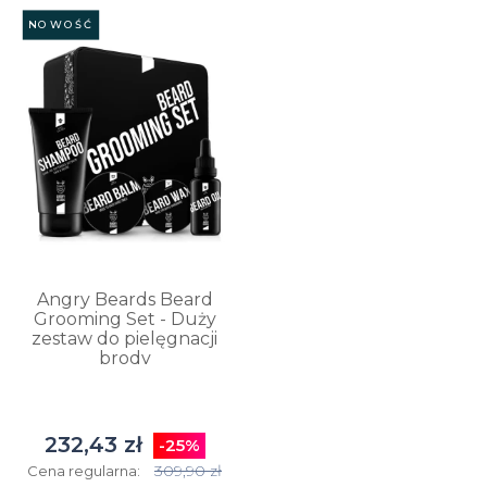
NOWOŚĆ
Angry Beards Beard
Grooming Set - Duży
zestaw do pielęgnacji
brody
232,43 zł
-25%
309,90 zł
Cena regularna: