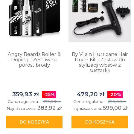
Angry Beards Roller &
By Vilain Hurricane Hair
Doping - Zestaw na
Dryer Kit - Zestaw do
porost brody
stylizacji włosów z
suszarką
359,93 zł
479,20 zł
-25%
-20%
479,90 zł
599,00 zł
Cena regularna:
Cena regularna:
383,92 zł
599,00 zł
Najniższa cena:
Najniższa cena:
DO KOSZYKA
DO KOSZYKA