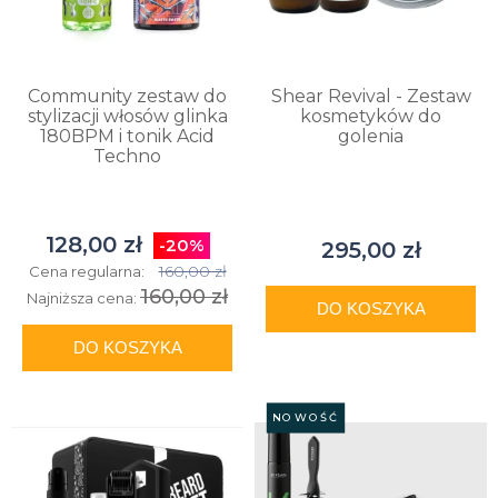
Community zestaw do
Shear Revival - Zestaw
stylizacji włosów glinka
kosmetyków do
180BPM i tonik Acid
golenia
Techno
128,00 zł
-20%
295,00 zł
160,00 zł
Cena regularna:
160,00 zł
Najniższa cena:
DO KOSZYKA
DO KOSZYKA
NOWOŚĆ