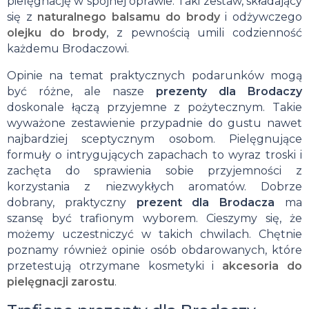
pielęgnację w spójnej oprawie. Taki zestaw, składający
się z
naturalnego balsamu do brody
i odżywczego
olejku do brody
, z pewnością umili codzienność
każdemu Brodaczowi.
Opinie na temat praktycznych podarunków mogą
być różne, ale nasze
prezenty dla Brodaczy
doskonale łączą przyjemne z pożytecznym. Takie
wyważone zestawienie przypadnie do gustu nawet
najbardziej sceptycznym osobom. Pielęgnujące
formuły o intrygujących zapachach to wyraz troski i
zachęta do sprawienia sobie przyjemności z
korzystania z niezwykłych aromatów. Dobrze
dobrany, praktyczny
prezent dla Brodacza
ma
szansę być trafionym wyborem. Cieszymy się, że
możemy uczestniczyć w takich chwilach. Chętnie
poznamy również opinie osób obdarowanych, które
przetestują otrzymane kosmetyki i
akcesoria do
pielęgnacji zarostu
.