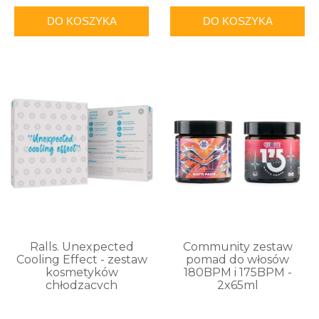
DO KOSZYKA
DO KOSZYKA
Ralls. Unexpected
Community zestaw
Cooling Effect - zestaw
pomad do włosów
kosmetyków
180BPM i 175BPM -
chłodzących
2x65ml