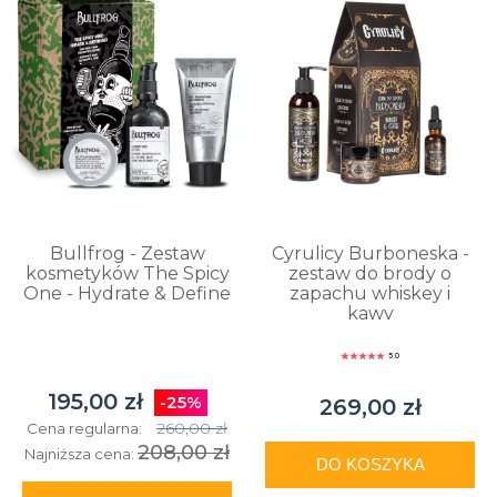
Bullfrog - Zestaw
Cyrulicy Burboneska -
kosmetyków The Spicy
zestaw do brody o
One - Hydrate & Define
zapachu whiskey i
kawy
5.0
195,00 zł
-25%
269,00 zł
260,00 zł
Cena regularna:
208,00 zł
Najniższa cena:
DO KOSZYKA