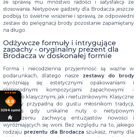
że sprawią mu mnóstwo radości i satysfakcji ze
stosowania. Nietypowe gadżety dla Brodacza jeszcze
podbiją to świetne wrażenie i sprawią, że odpowiedni
zestaw do pielęgnacji brody pozostanie zapamiętany
na długo.
Odżywcze formuły i intrygujące
zapachy - oryginalny prezent dla
Brodacza w doskonałej formie
Forma i niecodzienna przyjemność są ważne w
podarunkach, dlatego nasze
zestawy do brody
wyróżniają się estetycznymi opakowaniami i
różnorodnymi kompozycjami zapachowymi -
zarówno klasycznymi, jak i nietuzinkowymi. Klasyczne
4.9
aromaty przypadną do gustu miłośnikom tradycji,
3294
opinii
podczas gdy unikalne nuty o nietypowym
pochodzeniu zachwycą entuzjastów nowości i
wyróżniających się woni. Bez względu na to, jakiego
rodzaju
prezentu dla Brodacza
szukasz, mamy dla