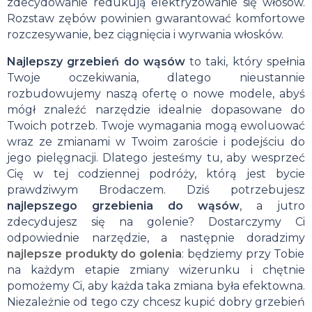
zdecydowanie redukują elektryzowanie się włosów.
Rozstaw zębów powinien gwarantować komfortowe
rozczesywanie, bez ciągnięcia i wyrwania włosków.
Najlepszy grzebień do wąsów
to taki, który spełnia
Twoje oczekiwania, dlatego nieustannie
rozbudowujemy naszą ofertę o nowe modele, abyś
mógł znaleźć narzędzie idealnie dopasowane do
Twoich potrzeb. Twoje wymagania mogą ewoluować
wraz ze zmianami w Twoim zaroście i podejściu do
jego pielęgnacji. Dlatego jesteśmy tu, aby wesprzeć
Cię w tej codziennej podróży, którą jest bycie
prawdziwym Brodaczem. Dziś potrzebujesz
najlepszego grzebienia do wąsów
, a jutro
zdecydujesz się na golenie? Dostarczymy Ci
odpowiednie narzędzie, a następnie doradzimy
najlepsze produkty do golenia
: będziemy przy Tobie
na każdym etapie zmiany wizerunku i chętnie
pomożemy Ci, aby każda taka zmiana była efektowna.
Niezależnie od tego czy chcesz kupić dobry grzebień