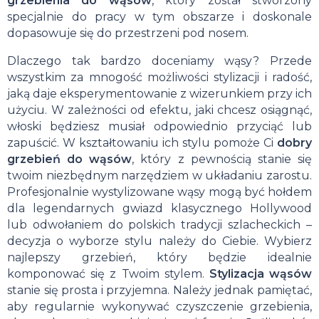
grzebienia do wąsów
, który został stworzony
specjalnie do pracy w tym obszarze i doskonale
dopasowuje się do przestrzeni pod nosem.
Dlaczego tak bardzo doceniamy wąsy? Przede
wszystkim za mnogość możliwości stylizacji i radość,
jaką daje eksperymentowanie z wizerunkiem przy ich
użyciu. W zależności od efektu, jaki chcesz osiągnąć,
włoski będziesz musiał odpowiednio przyciąć lub
zapuścić. W kształtowaniu ich stylu pomoże Ci
dobry
grzebień do wąsów
, który z pewnością stanie się
twoim niezbędnym narzędziem w układaniu zarostu.
Profesjonalnie wystylizowane wąsy mogą być hołdem
dla legendarnych gwiazd klasycznego Hollywood
lub odwołaniem do polskich tradycji szlacheckich –
decyzja o wyborze stylu należy do Ciebie. Wybierz
najlepszy grzebień, który będzie idealnie
komponować się z Twoim stylem.
Stylizacja wąsów
stanie się prosta i przyjemna. Należy jednak pamiętać,
aby regularnie wykonywać czyszczenie grzebienia,