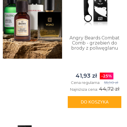
Angry Beards Combat
Comb - grzebień do
brody z poliwęglanu
41,93 zł
-25%
55,90 zł
Cena regularna:
44,72 zł
Najniższa cena:
DO KOSZYKA