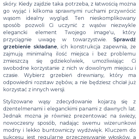
skóry. Kiedy zajdzie taka potrzeba, z łatwością można
go wyjąć i kilkoma sprawnymi ruchami przywrócić
wąsom idealny wygląd. Ten nieskomplikowany
sposób pozwoli Ci uczynić z wąsów niezwykle
elegancki element Twojego image'u, który
przyciągnie uwagę w towarzystwie.
Sprawdź
grzebienie składane
, ich konstrukcja zapewnia, że
zajmują minimalną ilość miejsca i bez problemu
zmieszczą się gdziekolwiek, umożliwiając Ci
swobodne korzystanie z nich w dowolnym miejscu i
czasie. Wybierz grzebień drewniany, który ma
odpowiedni rozstaw zębów, a nie będziesz chciał już
korzystać z innych wersji.
Stylizowane wąsy zdecydowanie kojarzą się z
dżentelmenami i eleganckimi panami z dawnych lat.
Jednak można je również prezentować na świeży,
nowoczesny sposób, nadając swemu wizerunkowi
modny i lekko buntowniczy wydźwięk. Kluczem do
sukcesu jest regularne przeczesywanie włosków, a