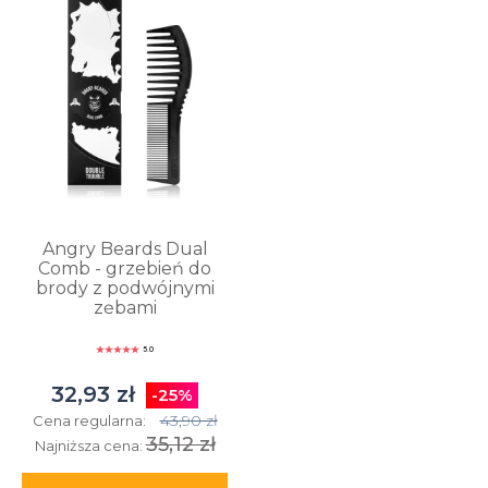
Angry Beards Dual
Comb - grzebień do
brody z podwójnymi
zębami
5.0
32,93 zł
-25%
43,90 zł
Cena regularna:
35,12 zł
Najniższa cena: