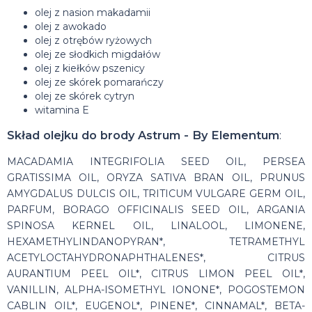
olej z nasion makadamii
olej z awokado
olej z otrębów ryżowych
olej ze słodkich migdałów
olej z kiełków pszenicy
olej ze skórek pomarańczy
olej ze skórek cytryn
witamina E
Skład olejku
do brody Astrum - By Elementum
:
MACADAMIA INTEGRIFOLIA SEED OIL, PERSEA
GRATISSIMA OIL, ORYZA SATIVA BRAN OIL, PRUNUS
AMYGDALUS DULCIS OIL, TRITICUM VULGARE GERM OIL,
PARFUM, BORAGO OFFICINALIS SEED OIL, ARGANIA
SPINOSA KERNEL OIL, LINALOOL, LIMONENE,
HEXAMETHYLINDANOPYRAN*, TETRAMETHYL
ACETYLOCTAHYDRONAPHTHALENES*, CITRUS
AURANTIUM PEEL OIL*, CITRUS LIMON PEEL OIL*,
VANILLIN, ALPHA-ISOMETHYL IONONE*, POGOSTEMON
CABLIN OIL*, EUGENOL*, PINENE*, CINNAMAL*, BETA-