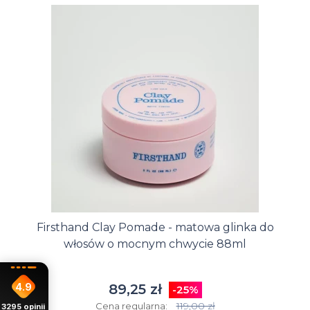
Firsthand Clay Pomade - matowa glinka do
włosów o mocnym chwycie 88ml
4.9
89,25 zł
-25%
119,00 zł
Cena regularna:
3295
opinii