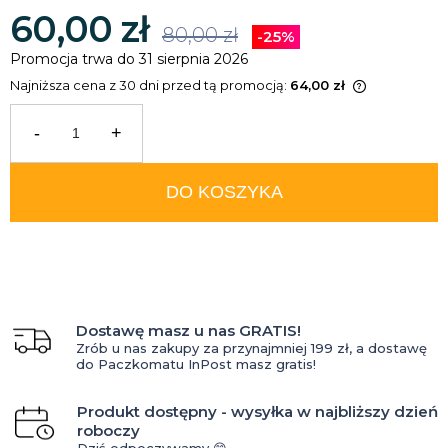
60,00 zł
80,00 zł
-25%
Promocja trwa do 31 sierpnia 2026
Najniższa cena z 30 dni przed tą promocją:
64,00 zł
Jeżeli produkt jest sprzedawany
krócej niż 30 dni, wyświetlana jest
-
+
najniższa cena od momentu, kiedy
produkt pojawił się w sprzedaży.
DO KOSZYKA
Dostawę masz u nas GRATIS!
Zrób u nas zakupy za przynajmniej 199 zł, a dostawę
do Paczkomatu InPost masz gratis!
Produkt dostępny - wysyłka w najbliższy dzień
roboczy
Dziś odpoczywamy 😁