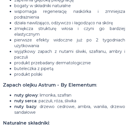
zapewnia głęboką pielęgnację
bogaty w składniki naturalne
wspomaga regenerację naskórka i zmniejsza
podrażnienia
działa nawilżająco, odżywczo i łagodząco na skórę
zmiękcza strukturę włosa i czyni go bardziej
elastycznym
pierwsze efekty widoczne już po 2 tygodniach
użytkowania
wyjątkowy zapach z nutami śliwki, szafranu, ambry i
paczuli
produkt przebadany dermatologicznie
buteleczka z pipetą
produkt polski
Zapach olejku Astrum - By Elementum
:
nuty głowy
: limonka, szafran
nuty serca
: paczuli, róża, śliwka
nuty bazy
: drzewo cedrowe, ambra, wanilia, drzewo
sandałowe
Naturalne składniki
: