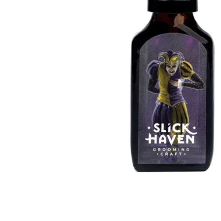
Krem do włosów
Woski do wąsów
Odżywki do włosów
Odżywki do brody
Szampony do włosów
Wosk do brody
Pudry do włosów
Peeling do brody
Farby do włosów
Farby do brody
Akcesoria do włosów
Zestaw dla brodacza
Wybór blogera Popraw wONs