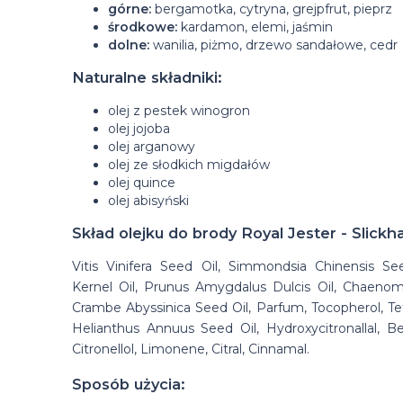
górne:
bergamotka, cytryna, grejpfrut, pieprz
środkowe:
kardamon, elemi, jaśmin
dolne:
wanilia, piżmo, drzewo sandałowe, cedr
Naturalne składniki:
olej z pestek winogron
olej jojoba
olej arganowy
olej ze słodkich migdałów
olej quince
olej abisyński
Skład olejku do brody Royal Jester - Slickh
Vitis Vinifera Seed Oil, Simmondsia Chinensis Se
Kernel Oil, Prunus Amygdalus Dulcis Oil, Chaenom
Crambe Abyssinica Seed Oil, Parfum, Tocopherol, Te
Helianthus Annuus Seed Oil, Hydroxycitronallal, Benz
Citronellol, Limonene, Citral, Cinnamal.
Sposób użycia: