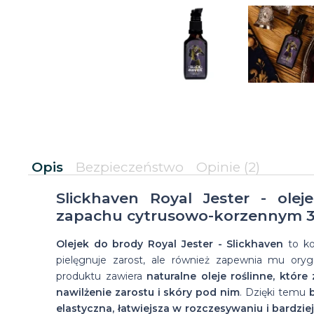
Opis
Bezpieczeństwo
Opinie
(2)
Slickhaven Royal Jester - ole
zapachu cytrusowo-korzennym 3
Olejek do brody Royal Jester - Slickhaven
to ko
pielęgnuje zarost, ale również zapewnia mu oryg
produktu zawiera
naturalne oleje roślinne, któr
nawilżenie zarostu i skóry pod nim
. Dzięki temu
b
elastyczna, łatwiejsza w rozczesywaniu i bardzie