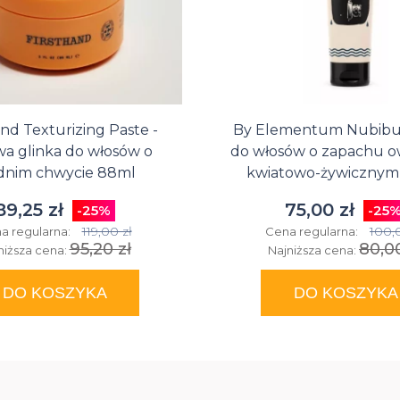
and Texturizing Paste -
By Elementum Nubibus
a glinka do włosów o
do włosów o zapachu 
dnim chwycie 88ml
kwiatowo-żywicznym
89,25 zł
75,00 zł
-25%
-25
119,00 zł
100,
a regularna:
Cena regularna:
95,20 zł
80,00
niższa cena:
Najniższa cena:
DO KOSZYKA
DO KOSZYKA