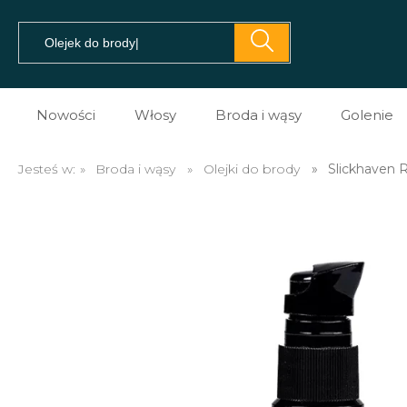
Nowości
Włosy
Broda i wąsy
Golenie
Pomady do włosów
Prezent dla brodacza
Kosme
Jesteś w:
»
Broda i wąsy
»
Olejki do brody
»
Slickhaven 
Prestyler do włosów
Olejki do brody
Kosme
Tonik do włosów
Balsamy do brody
Kosme
Spray do włosów
Szampony do brody
Maszy
Sól morska do włosów
Na porost brody
Brzyt
Glinki do włosów
Mydło do brody
Akces
Pasta do włosów
Akcesoria do brody i w