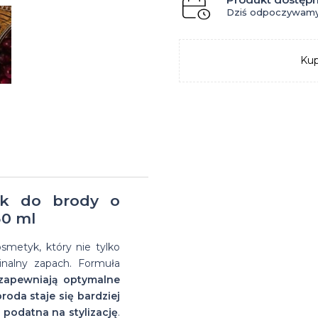
na
Suszarka do
Dziś odpoczywamy
Glinki do
Matowe
farbowanych
włosów
zimę
brody
włosów
pasty
Przeciwłupieżowe
Suszarki
Kup
na bazie
do
szampony do
do
wosków
włosów
włosów
włosów
jek do brody o
0 ml
smetyk, który nie tylko
inalny zapach. Formuła
e zapewniają optymalne
roda staje się bardziej
j podatna na stylizację
.