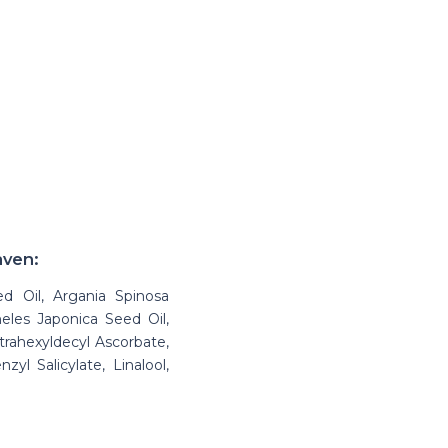
aven:
ed Oil, Argania Spinosa
eles Japonica Seed Oil,
trahexyldecyl Ascorbate,
yl Salicylate, Linalool,