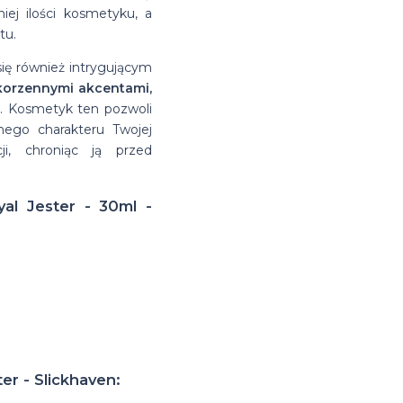
ej ilości kosmetyku, a
tu.
się również intrygującym
korzennymi akcentami,
. Kosmetyk ten pozwoli
lnego charakteru Twojej
i, chroniąc ją przed
al Jester - 30ml -
er - Slickhaven: