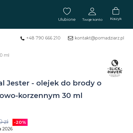
Koszyk
Ulubione
Twoje konto
+48 790 666 210
kontakt@pomadziarz.pl
ZALOGUJ SIĘ
30 ml
Masła
Nie pamiętasz hasła?
ZAREJESTRUJ SIĘ
do
tatuażu
l Jester - olejek do brody o
Mydła
sowo-korzennym 30 ml
do
tatuażu
0 zł
-20%
Balsam
a 2026