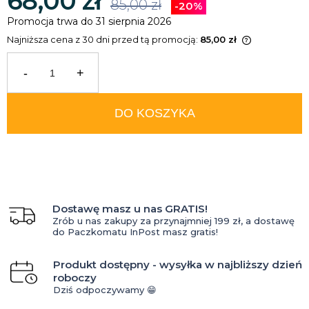
68,00 zł
85,00 zł
-20%
Promocja trwa do 31 sierpnia 2026
Najniższa cena z 30 dni przed tą promocją:
85,00 zł
Jeżeli produkt jest sprzedawany
krócej niż 30 dni, wyświetlana jest
-
+
najniższa cena od momentu, kiedy
produkt pojawił się w sprzedaży.
DO KOSZYKA
Dostawę masz u nas GRATIS!
Zrób u nas zakupy za przynajmniej 199 zł, a dostawę
do Paczkomatu InPost masz gratis!
Produkt dostępny - wysyłka w najbliższy dzień
roboczy
Dziś odpoczywamy 😁