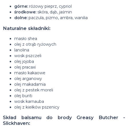
górne:
różowy pieprz, cypriol
środkowe:
skóra, dąb, jaśmin
dolne:
paczula, piżmo, ambra, wanilia
Naturalne składniki:
masło shea
olej z otrąb ryżowych
lanolina
wosk pszczeli
olej jojoba
olej pracaxi
masło kakaowe
olej arganowy
olej makadamia
olej z pestek moreli
olej buriti
wosk karnauba
olej z kiełków pszenicy
Skład balsamu do brody Greasy Butcher -
Slickhaven: