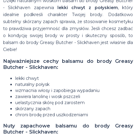
Dzięki naturalnym woskom balsam do brody Greasy Butcher
- Slickhaven zapewnia
lekki chwyt z połyskiem
, który
idealnie podkreśli charakter Twojej brody. Dodatkowo
subtelny skórzany zapach sprawia, że stosowanie kosmetyku
to prawdziwa przyjemność dla zmysłów. Jeśli chcesz zadbać
o kondycję swojej brody w prosty i skuteczny sposób, to
balsam do brody Greasy Butcher - Slickhaven jest właśnie dla
Ciebie!
Najważniejsze cechy balsamu do brody Greasy
Butcher - Slickhaven:
lekki chwyt
naturalny połysk
wzmacnia włosy i zapobiega wypadaniu
zawiera lanolinę i wosk pszczeli
uelastycznia skórę pod zarostem
skórzany zapach
chroni brodę przed uszkodzeniami
Nuty zapachowe balsamu do brody Greasy
Butcher - Slickhaven: