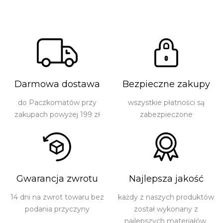
Darmowa dostawa
Bezpieczne zakupy
do Paczkomatów przy
wszystkie płatności są
zakupach powyżej 199 zł
zabezpieczone
Gwarancja zwrotu
Najlepsza jakość
14 dni na zwrot towaru bez
każdy z naszych produktów
podania przyczyny
został wykonany z
najlepszych materiałów.