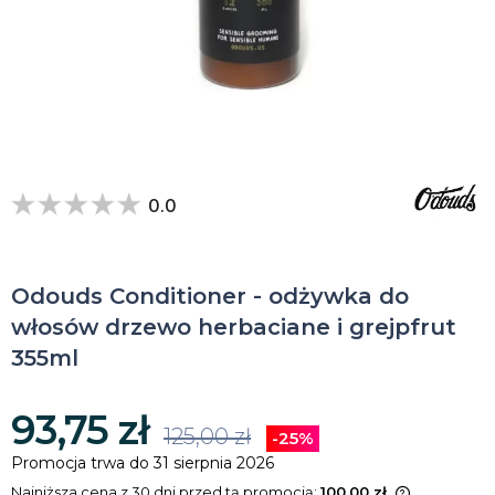
0.0
Odouds Conditioner - odżywka do
włosów drzewo herbaciane i grejpfrut
355ml
93,75 zł
125,00 zł
-25%
Promocja trwa do 31 sierpnia 2026
Najniższa cena z 30 dni przed tą promocją:
100,00 zł