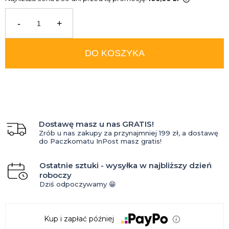
Jeżeli produkt jest sprzedawany
krócej niż 30 dni, wyświetlana jest
-
+
najniższa cena od momentu, kiedy
produkt pojawił się w sprzedaży.
DO KOSZYKA
Dostawę masz u nas GRATIS!
Zrób u nas zakupy za przynajmniej 199 zł, a dostawę
do Paczkomatu InPost masz gratis!
Ostatnie sztuki - wysyłka w najbliższy dzień
roboczy
Dziś odpoczywamy 😁
Kup i zapłać później