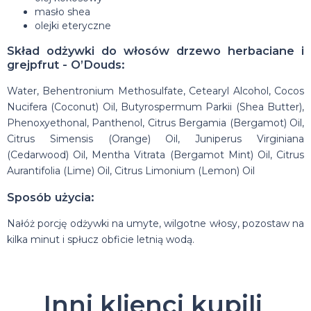
masło shea
olejki eteryczne
Skład odżywki do włosów drzewo herbaciane i
grejpfrut - O’Douds:
Water, Behentronium Methosulfate, Cetearyl Alcohol, Cocos
Nucifera (Coconut) Oil, Butyrospermum Parkii (Shea Butter),
Phenoxyethonal, Panthenol, Citrus Bergamia (Bergamot) Oil,
Citrus Simensis (Orange) Oil, Juniperus Virginiana
(Cedarwood) Oil, Mentha Vitrata (Bergamot Mint) Oil, Citrus
Aurantifolia (Lime) Oil, Citrus Limonium (Lemon) Oil
Sposób użycia:
Nałóż porcję odżywki na umyte, wilgotne włosy, pozostaw na
kilka minut i spłucz obficie letnią wodą.
Inni klienci kupili