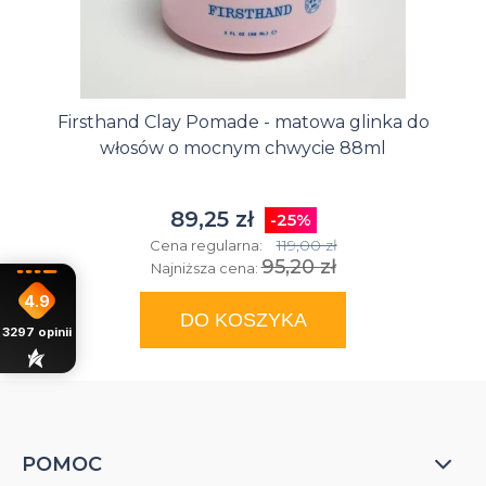
Firsthand Clay Pomade - matowa glinka do
włosów o mocnym chwycie 88ml
89,25 zł
-25%
119,00 zł
Cena regularna:
95,20 zł
Najniższa cena:
4.9
DO KOSZYKA
3297
opinii
POMOC