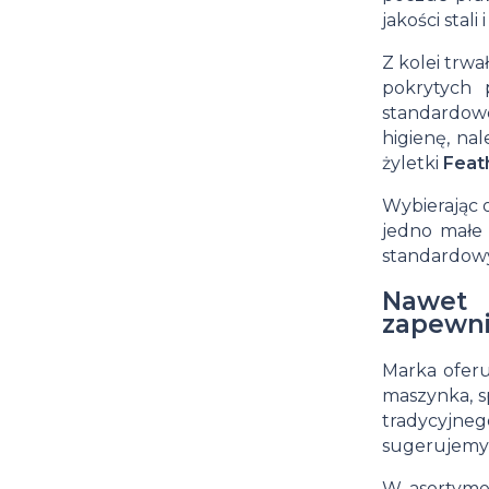
jakości stali i
Z kolei trwa
pokrytych 
standardowe
higienę, na
żyletki
Feat
Wybierając 
jedno małe
standardow
Nawet 
zapewni
Marka ofer
maszynka, s
tradycyjneg
sugerujemy
W asortyme