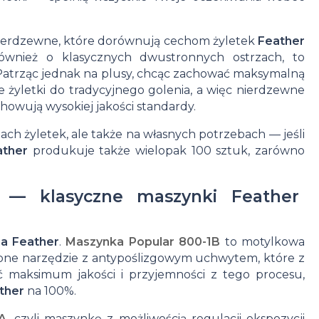
perfumowane
Balsam do
Zestawy
nierdzewne, które dorównują cechom żyletek
Feather
Wody
ust dla
do
również o klasycznych dwustronnych ostrzach, to
. Patrząc jednak na plusy, chcąc zachować maksymalną
toaletowe
mężczyzn
tatuażu
 żyletki do tradycyjnego golenia, a więc nierdzewne
chowują wysokiej jakości standardy.
ach żyletek, ale także na własnych potrzebach — jeśli
ather
produkuje także wielopak 100 sztuk, zarówno
o — klasyczne maszynki Feather
ia Feather
.
Maszynka Popular 800-1B
to motylkowa
ażone narzędzie z antypoślizgowym uchwytem, które z
ć maksimum jakości i przyjemności z tego procesu,
ther
na 100%.
A
, czyli maszynkę z możliwością regulacji ekspozycji