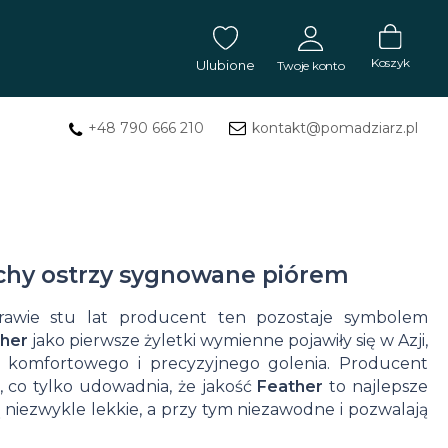
Koszyk
Ulubione
Twoje konto
+48 790 666 210
kontakt@pomadziarz.pl
ZALOGUJ SIĘ
Masła
Nie pamiętasz hasła?
ZAREJESTRUJ SIĘ
do
tatuażu
echy ostrzy sygnowane piórem
Mydła
rawie stu lat producent ten pozostaje symbolem
ther
jako pierwsze żyletki wymienne pojawiły się w Azji,
do
m komfortowego i precyzyjnego golenia. Producent
tatuażu
 co tylko udowadnia, że jakość
Feather
to najlepsze
ą niezwykle lekkie, a przy tym niezawodne i pozwalają
Balsam