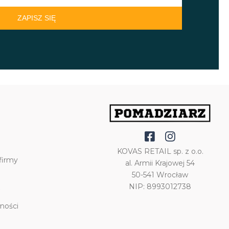
ZAPISZ SIĘ
KOVAS RETAIL sp. z o.o.
firmy
al. Armii Krajowej 54
50-541 Wrocław
NIP: 8993012738
ności