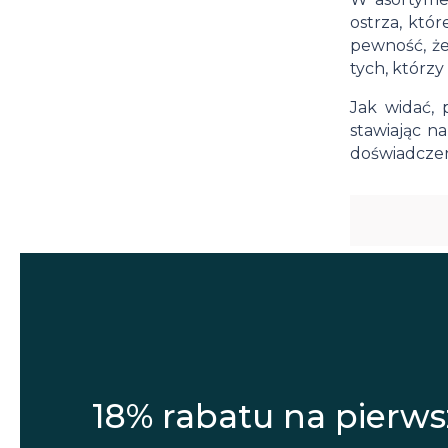
ostrza, któ
pewność, że
tych, którzy
Jak widać,
stawiając n
doświadczen
18% rabatu na pierws