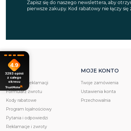
Zapisz się do naszego newslettera, aby otrz
pierwsze zakupy. Kod rabatowy nie łączy się
4.9
POMOC
MOJE KONTO
3293
opinii
z całego
okresu
Formularz reklamacji
Twoje zamówienia
Formularz zwrotu
Ustawienia konta
Kody rabatowe
Przechowalnia
Program lojalnościowy
Pytania i odpowiedzi
Reklamacje i zwroty