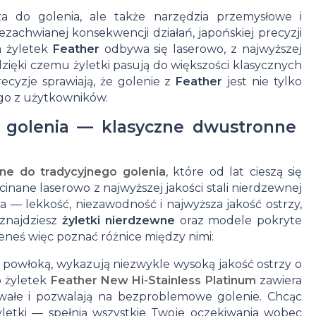
do
a do golenia, ale także narzędzia przemysłowe i
ezachwianej konsekwencji działań, japońskiej precyzji
tatuażu
a żyletek
Feather
odbywa się laserowo, z najwyższej
Kremy
zięki czemu żyletki pasują do większości klasycznych
ecyzje sprawiają, że golenie z
Feather
jest nie tylko
do
ego z użytkowników.
Kosmetyki
tatuażu
ść golenia — klasyczne dwustronne
do
Krem z
zne do tradycyjnego golenia
, które od lat cieszą się
oczyszczania
filtrem
cinane laserowo z najwyższej jakości stali nierdzewnej
twarzy dla
do
a — lekkość, niezawodność i najwyższa jakość ostrzy,
znajdziesz
żyletki nierdzewne
oraz modele pokryte
mężczyzn
tatuażu
nieneś więc poznać różnice między nimi:
Krem do
Olejki
wą powłoką, wykazują niezwykle wysoką jakość ostrzy o
 żyletek
Feather
New Hi-Stainless Platinum
zawiera
Perfumy
twarzy dla
do
 trwałe i pozwalają na bezproblemowe golenie. Chcąc
Wody
mężczyzn
tatuażu
żyletki — spełnią wszystkie Twoje oczekiwania wobec