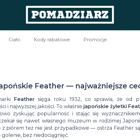
Ciało
Kody rabatowe
Promocje
tyki po goleniu
Zapachy męskie
Pomada
Kartacz do
Wody
tyki do golenia
Żele pod prysznic
matowa
brody
po
Pędzle
tyki przed goleniem
Mydła
Kartacz do
do
goleniu
do
 japońskie Feather — najważniejsze c
brody z dzika
nki do golenia
Kremy do rąk
włosów
Kremy
Mydła
golenia
marki
Feather
sięga roku 1932, co sprawia, że od p
Kartacz do
wy do golenia
Balsamy do ciała
i i najwyższej jakości. To właśnie
japońskie żyletki Fea
Pomada
po
do
Żyletki
towo zyskując popularność i stając się wyznacznikie
brody
oria do golenia
Olejki do ciała
wodna
goleniu
golenia
Elektryczne
Brzytwa
do
zekał się nawet własnego muzeum w rodzimej Japonii,
wegański
go z piórem też nie jest przypadkowe — ostrza Feather s
ąsów
Dezodoranty i antyperspiranty
do
Balsamy
Olejki
Krem
maszynki
na żyletki
golenia
golenie, bez niedociągnięć.
Szczotki do