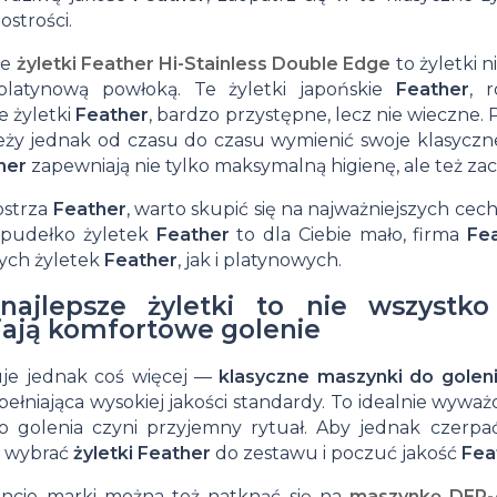
na
Suszarka do
 ostrości.
Glinki do
Matowe
farbowanych
włosów
zimę
brody
łe
żyletki Feather Hi-Stainless Double Edge
to żyletki 
włosów
pasty
Przeciwłupieżowe
Suszarki
platynową powłoką. Te żyletki japońskie
Feather
, 
 żyletki
Feather
, bardzo przystępne, lecz nie wieczne
na bazie
do
szampony do
do
leży jednak od czasu do czasu wymienić swoje klasyczne
wosków
włosów
włosów
włosów
her
zapewniają nie tylko maksymalną higienę, ale też za
ostrza
Feather
,
warto skupić się na najważniejszych cech
 pudełko żyletek
Feather
to dla Ciebie mało, firma
Fe
ych żyletek
Feather
, jak i platynowych.
najlepsze żyletki to nie wszystk
ają komfortowe golenie
uje jednak coś więcej —
klasyczne maszynki do golen
pełniająca wysokiej jakości standardy. To idealnie wyw
o golenia czyni przyjemny rytuał. Aby jednak czerpa
 wybrać
żyletki Feather
do zestawu i poczuć jakość
Fea
ncie marki można też natknąć się na
maszynkę DER-