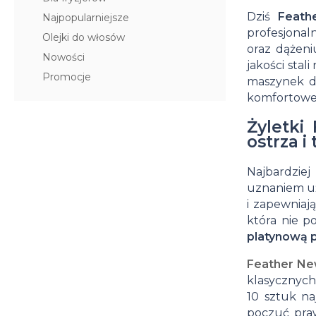
Krem do włosów
Woski do wąsów
Dziś
Feat
Najpopularniejsze
profesjonal
Odżywki do włosów
Odżywki do brody
Olejki do włosów
oraz dążeni
Nowości
Szampony do włosów
Wosk do brody
jakości stal
Promocje
maszynek do
Pudry do włosów
Peeling do brody
komfortowe,
Farby do włosów
Farby do brody
Żyletki
ostrza i
Akcesoria do włosów
Zestaw dla brodacza
Najbardzie
Wybór blogera Popraw wONs
uznaniem u
i zapewniaj
która nie 
platynową 
Feather New
klasycznych
10 sztuk na
poczuć pra