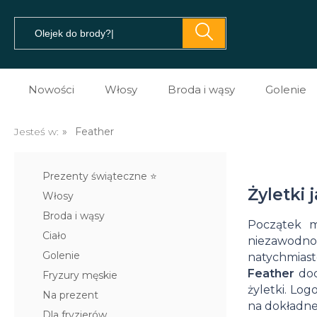
Nowości
Włosy
Broda i wąsy
Golenie
Pomady do włosów
Prezent dla brodacza
Kosme
Jesteś w:
»
Feather
Prestyler do włosów
Olejki do brody
Kosme
Prezenty świąteczne ⭐️
Tonik do włosów
Balsamy do brody
Kosme
Żyletki
Włosy
Spray do włosów
Szampony do brody
Maszy
Broda i wąsy
Początek 
Ciało
Sól morska do włosów
Na porost brody
Brzyt
niezawodnośc
Golenie
natychmias
Glinki do włosów
Mydło do brody
Akces
Feather
doc
Fryzury męskie
żyletki. Lo
Pasta do włosów
Akcesoria do brody i w
Na prezent
na dokładne 
Dla fryzjerów