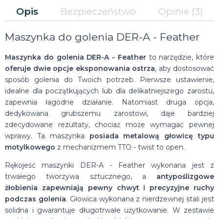
Opis
Bezpieczeństwo
Opinie
(3)
Maszynka do golenia DER-A - Feather
Maszynka do golenia DER-A - Feather
to narzędzie, które
oferuje dwie opcje eksponowania ostrza
, aby dostosować
sposób golenia do Twoich potrzeb. Pierwsze ustawienie,
idealne dla początkujących lub dla delikatniejszego zarostu,
zapewnia łagodne działanie. Natomiast druga opcja,
dedykowana grubszemu zarostowi, daje bardziej
zdecydowane rezultaty, chociaż może wymagać pewnej
wprawy. Ta maszynka
posiada metalową głowicę typu
motylkowego
z mechanizmem TTO - twist to open.
Rękojeść maszynki DER-A - Feather wykonana jest z
trwałego tworzywa sztucznego, a
antypoślizgowe
żłobienia zapewniają pewny chwyt i precyzyjne ruchy
podczas golenia
. Głowica wykonana z nierdzewnej stali jest
solidna i gwarantuje długotrwałe użytkowanie. W zestawie