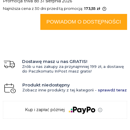
Promocja trwa do 31 sierpnia 2026
Najniższa cena z 30 dni przed tą promocją:
173,55 zł
Jeżeli produkt jest sprzedawany
krócej niż 30 dni, wyświetlana jest
POWIADOM O DOSTĘPNOŚCI
najniższa cena od momentu, kiedy
produkt pojawił się w sprzedaży.
Dostawę masz u nas GRATIS!
Zrób u nas zakupy za przynajmniej 199 zł, a dostawę
do Paczkomatu InPost masz gratis!
Produkt niedostępny
Zobacz inne produkty z tej kategorii -
sprawdź teraz
Kup i zapłać później