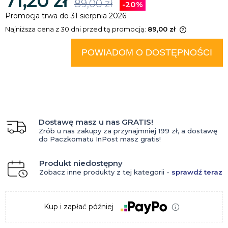
71,20 zł
89,00 zł
-20%
Promocja trwa do 31 sierpnia 2026
Najniższa cena z 30 dni przed tą promocją:
89,00 zł
Jeżeli produkt jest sprzedawany
krócej niż 30 dni, wyświetlana jest
POWIADOM O DOSTĘPNOŚCI
najniższa cena od momentu, kiedy
produkt pojawił się w sprzedaży.
Dostawę masz u nas GRATIS!
Zrób u nas zakupy za przynajmniej 199 zł, a dostawę
do Paczkomatu InPost masz gratis!
Produkt niedostępny
Zobacz inne produkty z tej kategorii -
sprawdź teraz
Kup i zapłać później