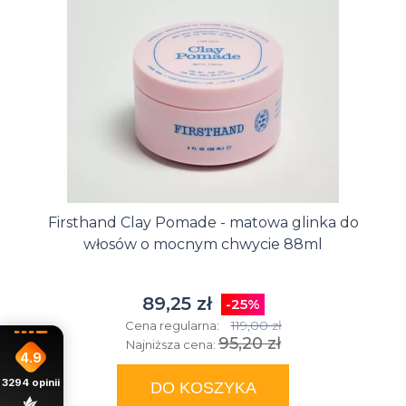
Firsthand Clay Pomade - matowa glinka do
włosów o mocnym chwycie 88ml
89,25 zł
-25%
119,00 zł
Cena regularna:
95,20 zł
Najniższa cena:
4.9
3294
opinii
DO KOSZYKA