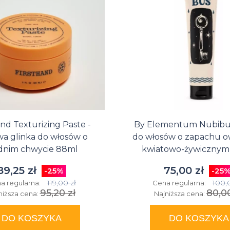
na
Suszarka do
Glinki do
Matowe
farbowanych
włosów
zimę
brody
włosów
pasty
Przeciwłupieżowe
Suszarki
na bazie
do
szampony do
do
wosków
włosów
włosów
włosów
and Texturizing Paste -
By Elementum Nubibus
a glinka do włosów o
do włosów o zapachu 
dnim chwycie 88ml
kwiatowo-żywicznym
89,25 zł
75,00 zł
-25%
-25
119,00 zł
100,
a regularna:
Cena regularna:
95,20 zł
80,00
niższa cena:
Najniższa cena:
DO KOSZYKA
DO KOSZYKA