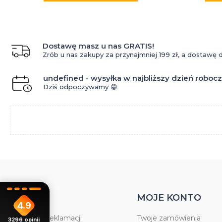
Dostawę masz u nas GRATIS!
Zrób u nas zakupy za przynajmniej 199 zł, a dostawę
undefined - wysyłka w najbliższy dzień roboc
Dziś odpoczywamy 😁
POMOC
MOJE KONTO
4.9
Formularz reklamacji
Twoje zamówienia
3296
opinii