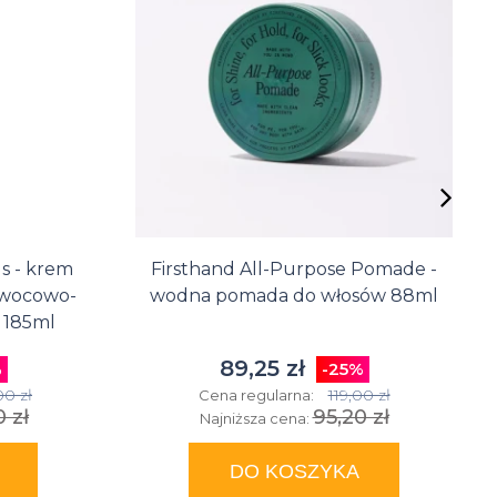
perfumowane
Balsam do
Zestawy
Wody
ust dla
do
toaletowe
mężczyzn
tatuażu
 - krem
Firsthand All-Purpose Pomade -
owocowo-
wodna pomada do włosów 88ml
 185ml
89,25 zł
%
-25%
00 zł
119,00 zł
Cena regularna:
 zł
95,20 zł
Najniższa cena:
DO KOSZYKA