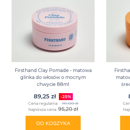
Firsthand Clay Pomade - matowa
Firsth
glinka do włosów o mocnym
matow
chwycie 88ml
śre
89,25 zł
-25%
119,00 zł
Cena regularna:
Cen
95,20 zł
Najniższa cena:
Naj
DO KOSZYKA