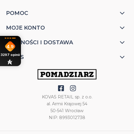
POMOC
MOJE KONTO
PŁATNOŚCI I DOSTAWA
4.9
3297
opinii
O NAS
KOVAS RETAIL sp. z o.o.
al. Armii Krajowej 54
50-541 Wrocław
NIP: 8993012738