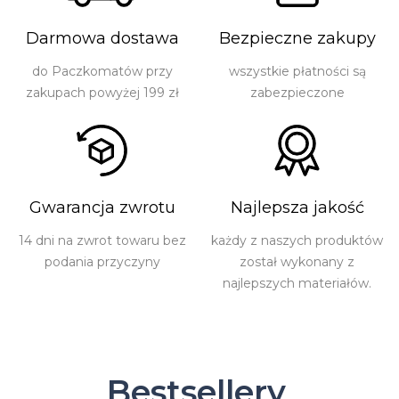
Darmowa dostawa
Bezpieczne zakupy
do Paczkomatów przy
wszystkie płatności są
zakupach powyżej 199 zł
zabezpieczone
Gwarancja zwrotu
Najlepsza jakość
14 dni na zwrot towaru bez
każdy z naszych produktów
podania przyczyny
został wykonany z
najlepszych materiałów.
Bestsellery