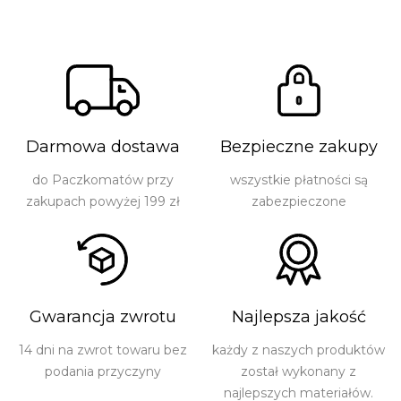
Darmowa dostawa
Bezpieczne zakupy
do Paczkomatów przy
wszystkie płatności są
zakupach powyżej 199 zł
zabezpieczone
Gwarancja zwrotu
Najlepsza jakość
14 dni na zwrot towaru bez
każdy z naszych produktów
podania przyczyny
został wykonany z
najlepszych materiałów.