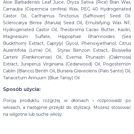
Aloe Barbadensis Leaf Juice, Oryza Sativa (Rice) Bran Wax,
Carnauba (Copernicia cerifera) Wax, PEG 40 Hydrogenated
Castor Oil, Carthamus Tinctorius (Safflower) Seed Oil.
Sclerocarya Birrea (Marula) Seed Oil, Emulsifying Wax NF,
Hydrogenated Castor Oil, Theobroma Cacao Butter, Kaolin,
Magnesium Sulfate, Hippophae Rhamnoides (Sea
Buckthorn) Extract, Caprylyl Glycol, Phenoxyethanol, Citrus
Aurantifolia (Lime) Oil, Styrax Benzoin Extract, Boswellia
Carterii (Frankincense) Oil, Evernia Prunastri (Oakmoss)
Extract, Juniperus Virginiana (Cedarwood) Oil, Pogostemon
Cablin (Blanco) Benth Oil, Bursera Graveolens (Palo Santo) Oil,
Tanacetum Annuum (Blue Tansy) Oil
Sposób użycia:
Porcję produktu rozgrzej w dłoniach i rozprowadź po
włosach, a następnie przejdź do stylizacji. Możesz stosować
na wilgotne lub suche włosy.