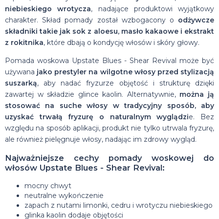
niebieskiego wrotycza
, nadające produktowi wyjątkowy
charakter. Skład pomady został wzbogacony o
odżywcze
składniki takie jak sok z aloesu, masło kakaowe i ekstrakt
z rokitnika
, które dbają o kondycję włosów i skóry głowy.
Pomada woskowa Upstate Blues - Shear Revival może być
używana
jako prestyler na wilgotne włosy przed stylizacją
suszarką
, aby nadać fryzurze objętość i strukturę dzięki
zawartej w składzie glince kaolin. Alternatywnie,
można ją
stosować na suche włosy w tradycyjny sposób, aby
uzyskać trwałą fryzurę o naturalnym wyglądzi
e. Bez
względu na sposób aplikacji, produkt nie tylko utrwala fryzurę,
ale również pielęgnuje włosy, nadając im zdrowy wygląd.
Najważniejsze cechy pomady woskowej do
włosów Upstate Blues - Shear Revival:
mocny chwyt
neutralne wykończenie
zapach z nutami limonki, cedru i wrotyczu niebieskiego
glinka kaolin dodaje objętości