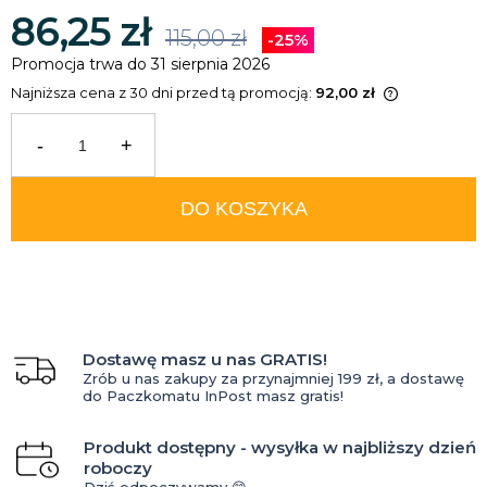
86,25 zł
115,00 zł
-25%
Promocja trwa do 31 sierpnia 2026
Najniższa cena z 30 dni przed tą promocją:
92,00 zł
Jeżeli produkt jest sprzedawany
krócej niż 30 dni, wyświetlana jest
-
+
najniższa cena od momentu, kiedy
produkt pojawił się w sprzedaży.
DO KOSZYKA
Dostawę masz u nas GRATIS!
Zrób u nas zakupy za przynajmniej 199 zł, a dostawę
do Paczkomatu InPost masz gratis!
Produkt dostępny - wysyłka w najbliższy dzień
roboczy