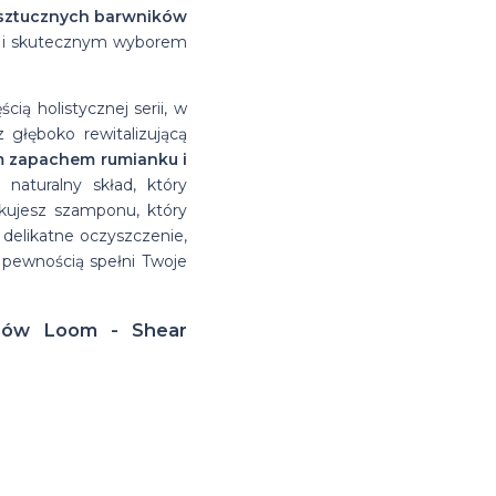
 sztucznych barwników
m i skutecznym wyborem
ą holistycznej serii, w
 głęboko rewitalizującą
m zapachem rumianku i
aturalny skład, który
ukujesz szamponu, który
delikatne oczyszczenie,
 pewnością spełni Twoje
osów Loom - Shear