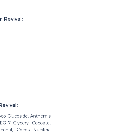
 Revival:
evival:
oco Glucoside, Anthemis
PEG 7 Glyceryl Cocoate,
cohol, Cocos Nucifera