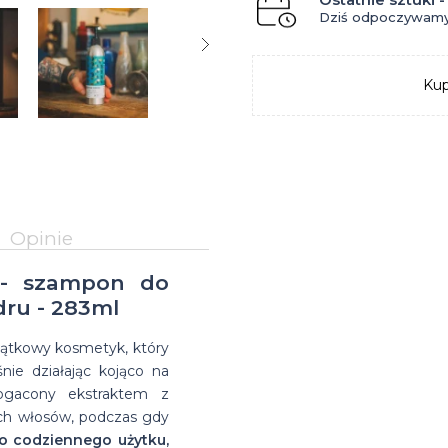
na
Suszarka do
Dziś odpoczywamy
Glinki do
Matowe
farbowanych
włosów
zimę
brody
włosów
pasty
Przeciwłupieżowe
Suszarki
Kup
na bazie
do
szampony do
do
wosków
włosów
włosów
włosów
Opinie
 - szampon do
dru - 283ml
ątkowy kosmetyk, który
nie działając kojąco na
ogacony ekstraktem z
ich włosów, podczas gdy
do codziennego użytku,