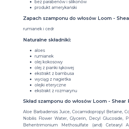
bez parabenów i silikonów
produkt amerykański
Zapach szamponu do włosów Loom - Shear
rumianek i cedr
Naturalne składniki:
aloes
rumianek
olej kokosowy
olej z pianki łąkowej
ekstrakt z bambusa
wyciąg z nagietka
olejki eteryczne
ekstrakt z rozmarynu
Skład szamponu do włosów Loom - Shear R
Aloe Barbadensis Juice, Cocamidopropyl Betaine, C
Nobilis Flower Water, Glycerin, Decyl Glucoside, 
Behentrimonium Methosulfate (and) Cetearyl Al