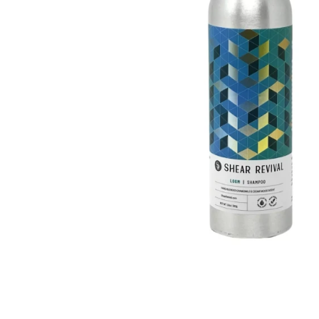
Krem do włosów
Woski do wąsów
Odżywki do włosów
Odżywki do brody
Szampony do włosów
Wosk do brody
Pudry do włosów
Peeling do brody
Farby do włosów
Farby do brody
Akcesoria do włosów
Zestaw dla brodacza
Wybór blogera Popraw wONs