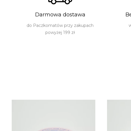
Darmowa dostawa
B
do Paczkomatów przy zakupach
w
powyżej 199 zł