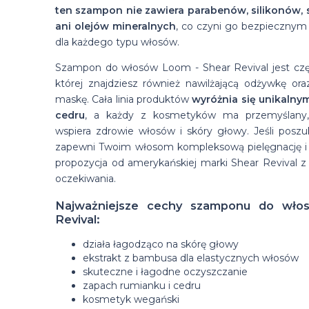
ten szampon nie zawiera parabenów, silikonów,
ani olejów mineralnych
, co czyni go bezpieczny
dla każdego typu włosów.
Szampon do włosów Loom - Shear Revival jest części
której znajdziesz również nawilżającą odżywkę oraz
maskę. Cała linia produktów
wyróżnia się unikalny
cedru
, a każdy z kosmetyków ma przemyślany, n
wspiera zdrowie włosów i skóry głowy. Jeśli posz
zapewni Twoim włosom kompleksową pielęgnację i 
propozycja od amerykańskiej marki Shear Revival z
oczekiwania.
Najważniejsze cechy szamponu do wł
Revival:
działa łagodząco na skórę głowy
ekstrakt z bambusa dla elastycznych włosów
skuteczne i łagodne oczyszczanie
zapach rumianku i cedru
kosmetyk wegański