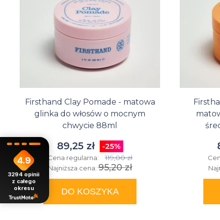
Firsthand Clay Pomade - matowa
Firsth
glinka do włosów o mocnym
matow
chwycie 88ml
śre
89,25 zł
-25%
119,00 zł
Cena regularna:
Cen
4.9
95,20 zł
Najniższa cena:
Naj
3294
opinii
z całego
okresu
DO KOSZYKA