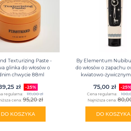
and Texturizing Paste -
By Elementum Nubibus
a glinka do włosów o
do włosów o zapachu 
dnim chwycie 88ml
kwiatowo-żywicznym
89,25 zł
75,00 zł
-25%
-25
119,00 zł
100,
a regularna:
Cena regularna:
95,20 zł
80,00
niższa cena:
Najniższa cena:
DO KOSZYKA
DO KOSZYKA