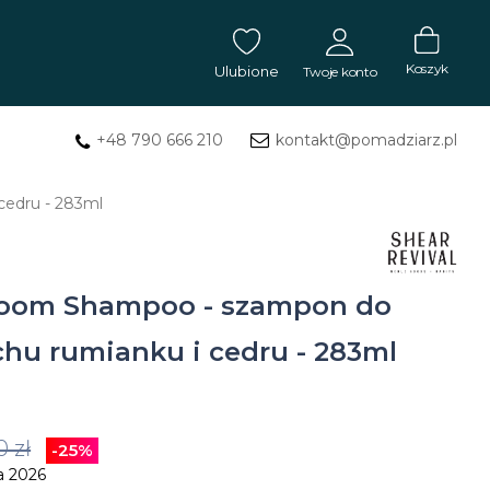
Koszyk
Ulubione
Twoje konto
+48 790 666 210
kontakt@pomadziarz.pl
ZALOGUJ SIĘ
cedru - 283ml
Masła
Nie pamiętasz hasła?
ZAREJESTRUJ SIĘ
do
tatuażu
 Loom Shampoo - szampon do
Mydła
hu rumianku i cedru - 283ml
do
tatuażu
0 zł
-25%
Balsam
a 2026