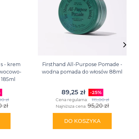
 - krem
Firsthand All-Purpose Pomade -
owocowo-
wodna pomada do włosów 88ml
 185ml
89,25 zł
%
-25%
00 zł
119,00 zł
Cena regularna:
 zł
95,20 zł
Najniższa cena:
DO KOSZYKA