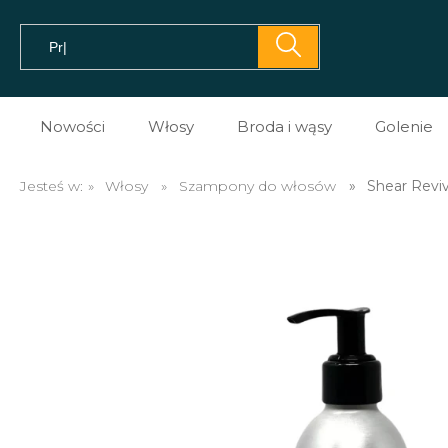
Nowości
Włosy
Broda i wąsy
Golenie
Pomady do włosów
Prezent dla brodacza
Kosme
Jesteś w:
»
Włosy
»
Szampony do włosów
»
Shear Revi
Prestyler do włosów
Olejki do brody
Kosme
Tonik do włosów
Balsamy do brody
Kosme
Spray do włosów
Szampony do brody
Maszy
Sól morska do włosów
Na porost brody
Brzyt
Glinki do włosów
Mydło do brody
Akces
Pasta do włosów
Akcesoria do brody i w