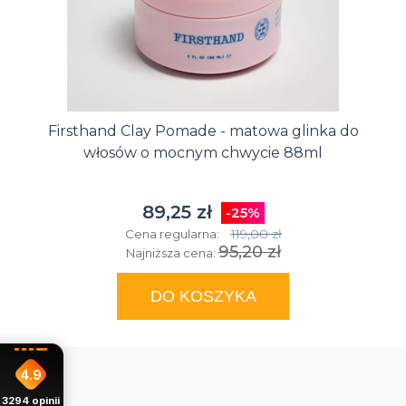
Firsthand Clay Pomade - matowa glinka do
włosów o mocnym chwycie 88ml
89,25 zł
-25%
119,00 zł
Cena regularna:
95,20 zł
Najniższa cena:
DO KOSZYKA
4.9
3294
opinii