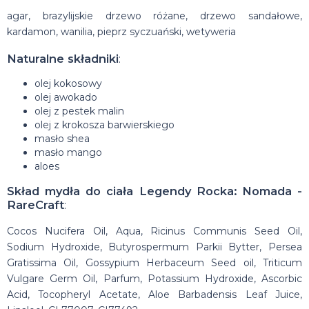
agar, brazylijskie drzewo różane, drzewo sandałowe,
kardamon, wanilia, pieprz syczuański, wetyweria
Naturalne składniki
:
olej kokosowy
olej awokado
olej z pestek malin
olej z krokosza barwierskiego
masło shea
masło mango
aloes
Skład mydła do ciała Legendy Rocka: Nomada -
RareCraft
:
Cocos Nucifera Oil, Aqua, Ricinus Communis Seed Oil,
Sodium Hydroxide, Butyrospermum Parkii Bytter, Persea
Gratissima Oil, Gossypium Herbaceum Seed oil, Triticum
Vulgare Germ Oil, Parfum, Potassium Hydroxide, Ascorbic
Acid, Tocopheryl Acetate, Aloe Barbadensis Leaf Juice,