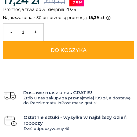
17,24 zł
22,99 zł
-25%
Promocja trwa do 31 sierpnia 2026
Najniższa cena z 30 dni przed tą promocją:
18,39 zł
Jeżeli produkt jest sprzedawany
krócej niż 30 dni, wyświetlana jest
-
+
najniższa cena od momentu, kiedy
produkt pojawił się w sprzedaży.
DO KOSZYKA
Dostawę masz u nas GRATIS!
Zrób u nas zakupy za przynajmniej 199 zł, a dostawę
do Paczkomatu InPost masz gratis!
Ostatnie sztuki - wysyłka w najbliższy dzień
roboczy
Dziś odpoczywamy 😁