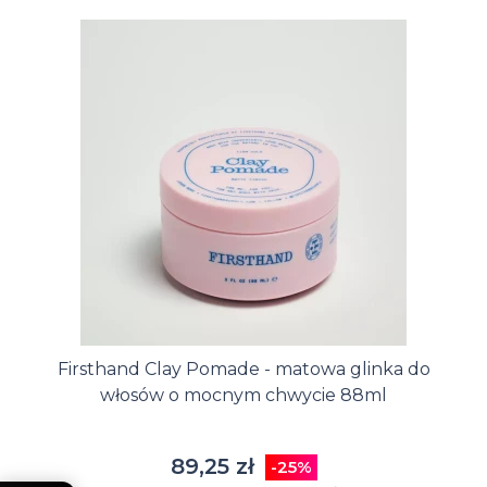
Firsthand Clay Pomade - matowa glinka do
włosów o mocnym chwycie 88ml
89,25 zł
-25%