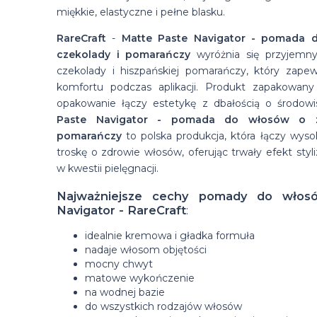
miękkie, elastyczne i pełne blasku.
RareCraft
-
Matte Paste Navigator - pomada 
czekolady i pomarańczy
wyróżnia się przyjemn
czekolady i hiszpańskiej pomarańczy, który zapew
komfortu podczas aplikacji. Produkt zapakowany
opakowanie łączy estetykę z dbałością o środow
Paste Navigator - pomada do włosów o z
pomarańczy
to polska produkcja, która łączy wyso
troskę o zdrowie włosów, oferując trwały efekt sty
w kwestii pielęgnacji.
Najważniejsze cechy pomady do włos
Navigator - RareCraft
:
idealnie kremowa i gładka formuła
nadaje włosom objętości
mocny chwyt
matowe wykończenie
na wodnej bazie
do wszystkich rodzajów włosów