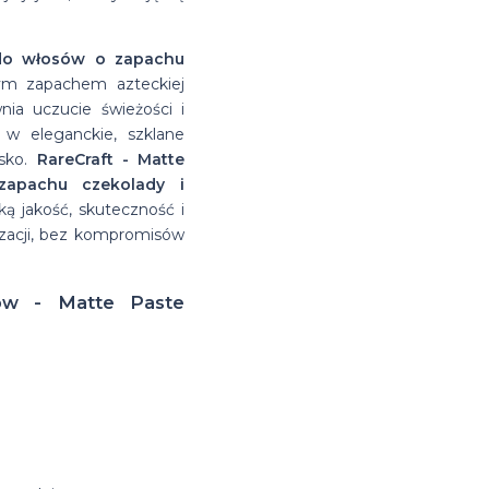
do włosów o zapachu
ym zapachem azteckiej
nia uczucie świeżości i
 w eleganckie, szklane
isko.
RareCraft -
Matte
apachu czekolady i
ką jakość, skuteczność i
lizacji, bez kompromisów
ów - Matte Paste