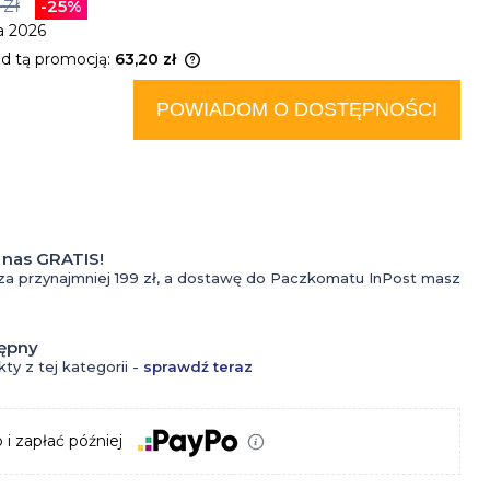
zł
-25%
do
a 2026
tatuażu
ed tą promocją:
63,20 zł
Kremy
rodukt jest sprzedawany
POWIADOM O DOSTĘPNOŚCI
iż 30 dni, wyświetlana jest
do
za cena od momentu, kiedy
pojawił się w sprzedaży.
Kosmetyki
tatuażu
do
Krem z
nas GRATIS!
oczyszczania
filtrem
za przynajmniej 199 zł, a dostawę do Paczkomatu InPost masz
twarzy dla
do
tępny
mężczyzn
tatuażu
ty z tej kategorii -
sprawdź teraz
Krem do
Olejki
Perfumy
twarzy dla
do
 i zapłać później
Wody
mężczyzn
tatuażu