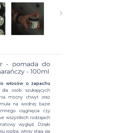
na
Suszarka do
Glinki do
Matowe
farbowanych
włosów
zimę
brody
włosów
pasty
Przeciwłupieżowe
Suszarki
na bazie
do
szampony do
do
wosków
włosów
włosów
włosów
tor - pomada do
arańczy - 100ml
do włosów o zapachu
 dla osób szukających
wnia mocny chwyt oraz
rmuła na wodnej bazie
emnego ciągnięcia czy
we wszystkich rodzajach
 matowy wygląd. Dzięki
u jojoba, włosy stają się