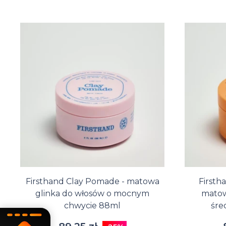
Firsthand Clay Pomade - matowa
Firsth
glinka do włosów o mocnym
matow
chwycie 88ml
śre