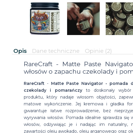
Opis
Dane techniczne
Opinie
(2)
RareCraft - Matte Paste Naviga
włosów o zapachu czekolady i pom
RareCraft
-
Matte Paste Navigator - pomada 
czekolady i pomarańczy
to doskonały wybór
produktu, który nadaje włosom objętości, zape
matowe wykończenie. Jej kremowa i gładka fo
gwarantuje łatwe rozprowadzenie, bez nieprzyj
wyrywania włosów. Pomada idealnie sprawdza się 
włosów, odżywiając je i nadając im naturalny,
zawartości oleju awokado, oleju arganowego oraz olej