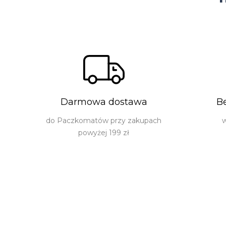
Darmowa dostawa
B
do Paczkomatów przy zakupach
w
powyżej 199 zł