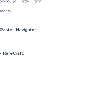
powodując przy tym
arańczy
aste Navigator -
- RareCraft
: