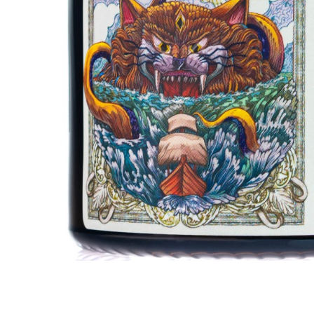
Krem do włosów
Woski do wąsów
Odżywki do włosów
Odżywki do brody
Szampony do włosów
Wosk do brody
Pudry do włosów
Peeling do brody
Farby do włosów
Farby do brody
Akcesoria do włosów
Zestaw dla brodacza
Wybór blogera Popraw wONs