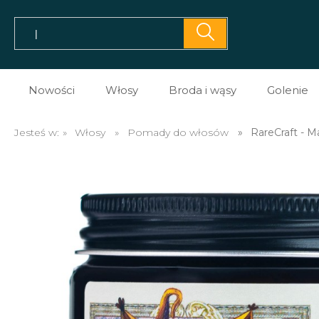
Nowości
Włosy
Broda i wąsy
Golenie
Pomady do włosów
Prezent dla brodacza
Kosme
Jesteś w:
»
Włosy
»
Pomady do włosów
»
RareCraft - 
Prestyler do włosów
Olejki do brody
Kosme
Tonik do włosów
Balsamy do brody
Kosme
Spray do włosów
Szampony do brody
Maszy
Sól morska do włosów
Na porost brody
Brzyt
Glinki do włosów
Mydło do brody
Akces
Pasta do włosów
Akcesoria do brody i w