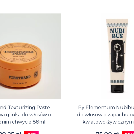
and Texturizing Paste -
By Elementum Nubibus
a glinka do włosów o
do włosów o zapachu 
dnim chwycie 88ml
kwiatowo-żywicznym