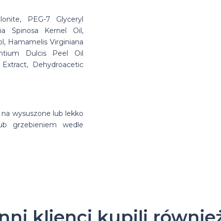
lonite, PEG-7 Glyceryl
ia Spinosa Kernel Oil,
l, Hamamelis Virginiana
antium Dulcis Peel Oil
Extract, Dehydroacetic
ą na wysuszone lub lekko
 lub grzebieniem wedle
Inni klienci kupili równie