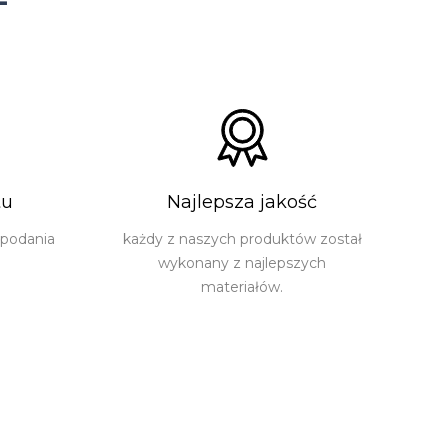
tu
Najlepsza jakość
 podania
każdy z naszych produktów został
wykonany z najlepszych
materiałów.