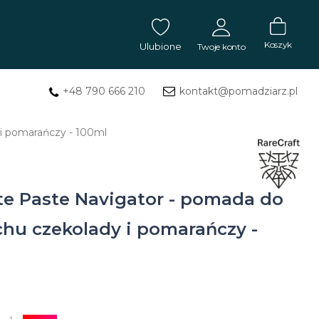
Koszyk
Ulubione
Twoje konto
+48 790 666 210
kontakt@pomadziarz.pl
ZALOGUJ SIĘ
 i pomarańczy - 100ml
Masła
Nie pamiętasz hasła?
ZAREJESTRUJ SIĘ
do
tatuażu
tte Paste Navigator - pomada do
Mydła
hu czekolady i pomarańczy -
do
tatuażu
Balsam