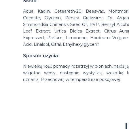
Skład
:
Aqua, Kaolin, Ceteareth-20, Beeswax, Montmoril
Cocoate, Glycerin, Persea Gratissima Oil, Argan
Simmondsia Chinensis Seed Oil, PVP, Benzyl Alcoho
Leaf Extract, Urtica Dioica Extract, Citrus Aur
Expressed, Parfum, Limonene, Hordeum Vulgare 
Acid, Linalool, Citral, Ethylhexylglycerin
Sposób użycia
:
Niewielką ilość pomady rozetrzyj w dłoniach, nałóż j
wilgotne włosy, następnie wystylizuj szczotką
uznania. Przechowuj w temperaturze pokojowej.