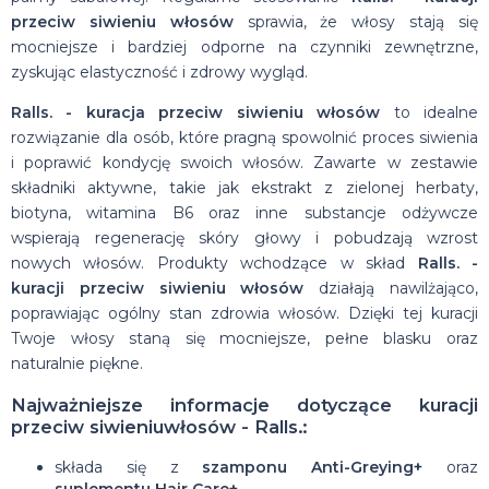
przeciw siwieniu włosów
sprawia, że włosy stają się
mocniejsze i bardziej odporne na czynniki zewnętrzne,
zyskując elastyczność i zdrowy wygląd.
Ralls. - kuracja przeciw siwieniu włosów
to idealne
rozwiązanie dla osób, które pragną spowolnić proces siwienia
i poprawić kondycję swoich włosów. Zawarte w zestawie
składniki aktywne, takie jak ekstrakt z zielonej herbaty,
biotyna, witamina B6 oraz inne substancje odżywcze
wspierają regenerację skóry głowy i pobudzają wzrost
nowych włosów. Produkty wchodzące w skład
Ralls. -
kuracji przeciw siwieniu włosów
działają nawilżająco,
poprawiając ogólny stan zdrowia włosów. Dzięki tej kuracji
Twoje włosy staną się mocniejsze, pełne blasku oraz
naturalnie piękne.
Najważniejsze informacje dotyczące kuracji
przeciw siwieniuwłosów - Ralls.:
składa się z
szamponu Anti-Greying+
oraz
suplementu Hair Care+