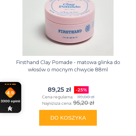
Firsthand Clay Pomade - matowa glinka do
włosów o mocnym chwycie 88ml
89,25 zł
-25%
4.9
119,00 zł
Cena regularna:
3300
opinii
95,20 zł
Najniższa cena:
DO KOSZYKA