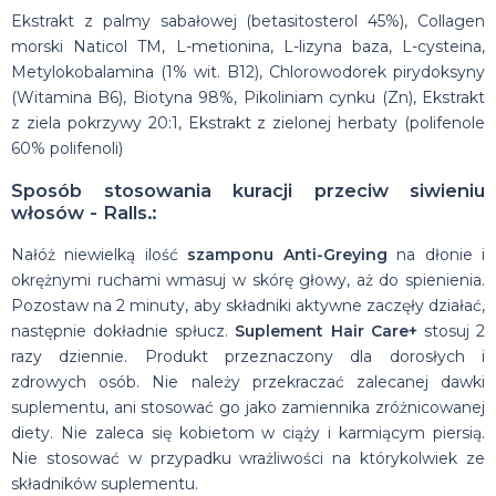
Ekstrakt z palmy sabałowej (betasitosterol 45%), Collagen
morski Naticol TM, L-metionina, L-lizyna baza, L-cysteina,
Metylokobalamina (1% wit. B12), Chlorowodorek pirydoksyny
(Witamina B6), Biotyna 98%, Pikoliniam cynku (Zn), Ekstrakt
z ziela pokrzywy 20:1, Ekstrakt z zielonej herbaty (polifenole
60% polifenoli)
Sposób stosowania kuracji przeciw siwieniu
włosów - Ralls.:
Nałóż niewielką ilość
szamponu Anti-Greying
na dłonie i
okrężnymi ruchami wmasuj w skórę głowy, aż do spienienia.
Pozostaw na 2 minuty, aby składniki aktywne zaczęły działać,
następnie dokładnie spłucz.
Suplement Hair Care+
stosuj 2
razy dziennie. Produkt przeznaczony dla dorosłych i
zdrowych osób. Nie należy przekraczać zalecanej dawki
suplementu, ani stosować go jako zamiennika zróżnicowanej
diety. Nie zaleca się kobietom w ciąży i karmiącym piersią.
Nie stosować w przypadku wrażliwości na którykolwiek ze
składników suplementu.