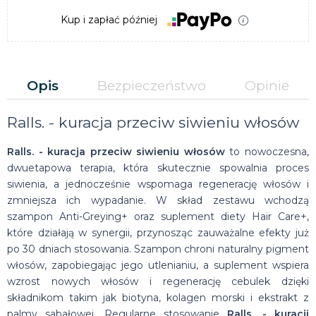
Kup i zapłać później
Opis
Bezpieczeństwo
Opinie
Ralls. - kuracja przeciw siwieniu włosów
Ralls. - kuracja przeciw siwieniu włosów
to nowoczesna,
dwuetapowa terapia, która skutecznie spowalnia proces
siwienia, a jednocześnie wspomaga regenerację włosów i
zmniejsza ich wypadanie. W skład zestawu wchodzą
szampon Anti-Greying+ oraz suplement diety Hair Care+,
które działają w synergii, przynosząc zauważalne efekty już
po 30 dniach stosowania. Szampon chroni naturalny pigment
włosów, zapobiegając jego utlenianiu, a suplement wspiera
wzrost nowych włosów i regenerację cebulek dzięki
składnikom takim jak biotyna, kolagen morski i ekstrakt z
palmy sabałowej. Regularne stosowanie
Ralls. - kuracji