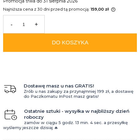
Promocja trwa do 31 sierpnia 2026
Najniższa cena z 30 dni przed tą promocją:
159,00 zł
Jeżeli produkt jest sprzedawany
krócej niż 30 dni, wyświetlana jest
-
+
najniższa cena od momentu, kiedy
produkt pojawił się w sprzedaży.
DO KOSZYKA
Dostawę masz u nas GRATIS!
Zrób u nas zakupy za przynajmniej 199 zł, a dostawę
do Paczkomatu InPost masz gratis!
Ostatnie sztuki - wysyłka w najbliższy dzień
roboczy
zamów w ciągu
5 godz.
13 min.
3 sec.
a przesyłkę
wyślemy jeszcze dzisiaj 🔥