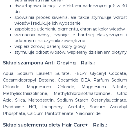
dwuetapowa kuracja z efektami widocznymi już w 30
dni
spowalnia proces siwienia, ale także stymuluje wzrost
włosów i redukuje ich wypadanie
zapobiega utlenianiu pigmentu, chroniąc kolor włosów
wzmacnia włosy, czyniąc je bardziej elastycznymi i
odpornymi na czynniki zewnętrzne
wspiera zdrową barierę skóry głowy
stymuluje odrost włosów, wspierany działaniem biotyny
Skład szamponu Anti-Greying - Ralls.:
Aqua, Sodium Laureth Sulfate, PEG-7 Glyceryl Cocoate,
Cocamidopropyl Betaine, Cocamide DEA, Parfum Sodium
Chloride, Magnesium Chloride, Magnesium Nitrate,
Methylisothiazolinone, Methylchloroisothiazolinone, Citric
Acid, Silica, Maltodextrin, Sodium Starch Octenylsuccinate,
Pyridoxine HCl, Tocopheryl Acetate, Sodium Ascorbyl
Phosphate, Calcium Pantothenate, Niacinamide
Skład suplementu diety Hair Care+ - Ralls.: