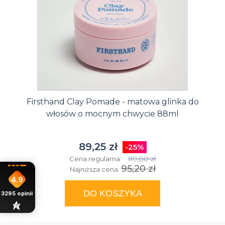
Firsthand Clay Pomade - matowa glinka do
włosów o mocnym chwycie 88ml
89,25 zł
-25%
119,00 zł
Cena regularna:
95,20 zł
Najniższa cena:
4.9
DO KOSZYKA
3295
opinii