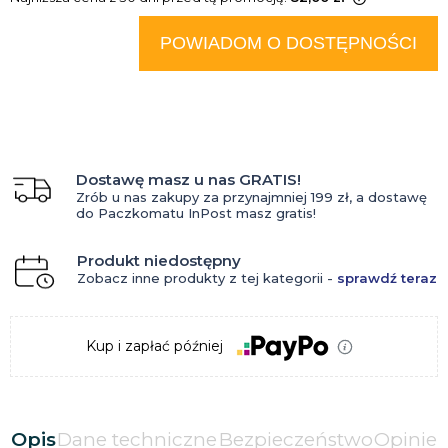
Jeżeli produkt jest sprzedawany
krócej niż 30 dni, wyświetlana jest
POWIADOM O DOSTĘPNOŚCI
najniższa cena od momentu, kiedy
produkt pojawił się w sprzedaży.
Dostawę masz u nas GRATIS!
Zrób u nas zakupy za przynajmniej 199 zł, a dostawę
do Paczkomatu InPost masz gratis!
Produkt niedostępny
Zobacz inne produkty z tej kategorii -
sprawdź teraz
Kup i zapłać później
Opis
Dane techniczne
Bezpieczeństwo
Opinie