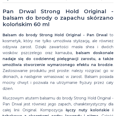
Pan Drwal Strong Hold Original -
balsam do brody o zapachu skórzano
kolońskim 60 ml
Balsam do brody Strong Hold Original - Pan Drwal
to
kosmetyk, który nie tylko umożliwia stylizację, ale również
odżywia zarost. Dzięki zawartości masła shea i dwóch
wosków: pszczelego oraz karnauba,
balsam doskonale
nadaje się do codziennej pielęgnacji zarostu, a także
umożliwia stworzenie wymarzonego efektu na brodzie
.
Zastosowanie produktu jest proste: należy rozgrzać go w
dłoniach, a następnie wmasować w zarost. Balsam posiada
mocny chwyt i pozwala na utrzymanie fryzury przez cały
dzień.
Kluczowym atutem balsamu do brody Strong Hold Original -
Pan Drwal jest również jego zapach, charakterystyczny dla
całej linii Original. Kompozycja
łączy nuty kolońskie i
tabakowe z akcentami cedru, lawendy i piżma
. Całość