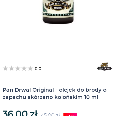
0.0
Pan Drwal Original - olejek do brody o
zapachu skórzano kolońskim 10 ml
36,00 zł
45,00 zł
-20%