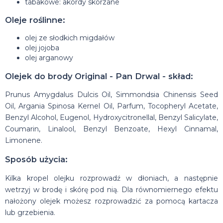
tabakowe: akordy skórzane
Oleje roślinne:
olej ze słodkich migdałów
olej jojoba
olej arganowy
Olejek do brody Original - Pan Drwal - skład:
Prunus Amygdalus Dulcis Oil, Simmondsia Chinensis Seed
Oil, Argania Spinosa Kernel Oil, Parfum, Tocopheryl Acetate,
Benzyl Alcohol, Eugenol, Hydroxycitronellal, Benzyl Salicylate,
Coumarin, Linalool, Benzyl Benzoate, Hexyl Cinnamal,
Limonene.
Sposób użycia:
Kilka kropel olejku rozprowadź w dłoniach, a następnie
wetrzyj w brodę i skórę pod nią. Dla równomiernego efektu
nałożony olejek możesz rozprowadzić za pomocą kartacza
lub grzebienia.