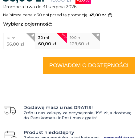
Promocja trwa do 31 sierpnia 2026
Najniższa cena z 30 dni przed tą promocją:
45,00 zł
Jeżeli produkt jest sprzedawany
Wybierz pojemność:
krócej niż 30 dni, wyświetlana jest
najniższa cena od momentu, kiedy
TOP
30 ml
100 ml
10 ml
produkt pojawił się w sprzedaży.
60,00 zł
129,60 zł
36,00 zł
POWIADOM O DOSTĘPNOŚCI
Dostawę masz u nas GRATIS!
Zrób u nas zakupy za przynajmniej 199 zł, a dostawę
do Paczkomatu InPost masz gratis!
Produkt niedostępny
Zobacz inne produkty z tej kategorii -
sprawdź teraz