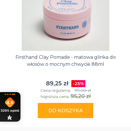
Firsthand Clay Pomade - matowa glinka do
włosów o mocnym chwycie 88ml
89,25 zł
-25%
119,00 zł
Cena regularna:
95,20 zł
Najniższa cena:
4.9
DO KOSZYKA
3295
opinii