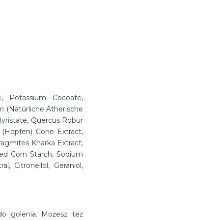
e, Potassium Cocoate,
m (Natürliche Ätherische
yristate, Quercus Robur
 (Hopfen) Cone Extract,
hragmites Kharka Extract,
zed Corn Starch, Sodium
l, Citronellol, Geraniol,
do golenia. Możesz też