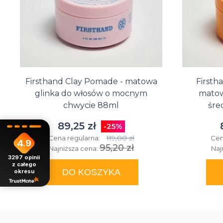
Firsthand Clay Pomade - matowa
Firsth
glinka do włosów o mocnym
matow
chwycie 88ml
śre
89,25 zł
-25%
119,00 zł
Cena regularna:
Cen
4.9
95,20 zł
Najniższa cena:
Naj
3297
opinii
z całego
DO KOSZYKA
okresu