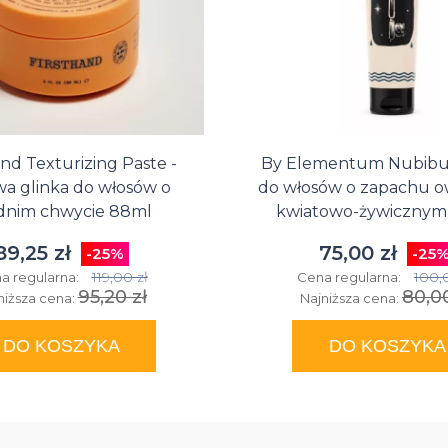
and Texturizing Paste -
By Elementum Nubibus
a glinka do włosów o
do włosów o zapachu 
dnim chwycie 88ml
kwiatowo-żywicznym
89,25 zł
75,00 zł
-25%
-25
119,00 zł
100,
a regularna:
Cena regularna:
95,20 zł
80,00
niższa cena:
Najniższa cena:
DO KOSZYKA
DO KOSZYKA