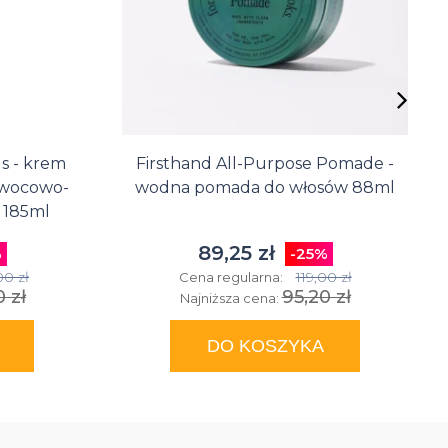
 - krem
Firsthand All-Purpose Pomade -
owocowo-
wodna pomada do włosów 88ml
 185ml
89,25 zł
%
-25%
00 zł
119,00 zł
Cena regularna:
 zł
95,20 zł
Najniższa cena:
DO KOSZYKA