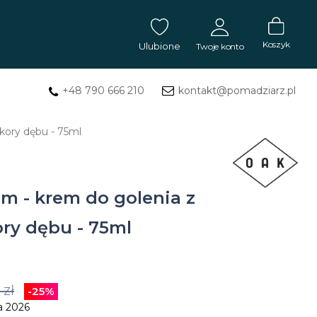
Koszyk
Ulubione
Twoje konto
+48 790 666 210
kontakt@pomadziarz.pl
ZALOGUJ SIĘ
kory dębu - 75ml
Masła
Nie pamiętasz hasła?
ZAREJESTRUJ SIĘ
do
tatuażu
m - krem do golenia z
Mydła
ory dębu - 75ml
do
tatuażu
 zł
-25%
Balsam
a 2026