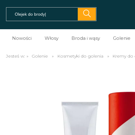
Nowości
Włosy
Broda i wąsy
Golenie
Pomady do włosów
Prezent dla brodacza
Kosme
Jesteś w:
»
Golenie
»
Kosmetyki do golenia
»
Kremy do 
Prestyler do włosów
Olejki do brody
Kosme
Tonik do włosów
Balsamy do brody
Kosme
Spray do włosów
Szampony do brody
Maszy
Sól morska do włosów
Na porost brody
Brzyt
Glinki do włosów
Mydło do brody
Akces
Pasta do włosów
Akcesoria do brody i w