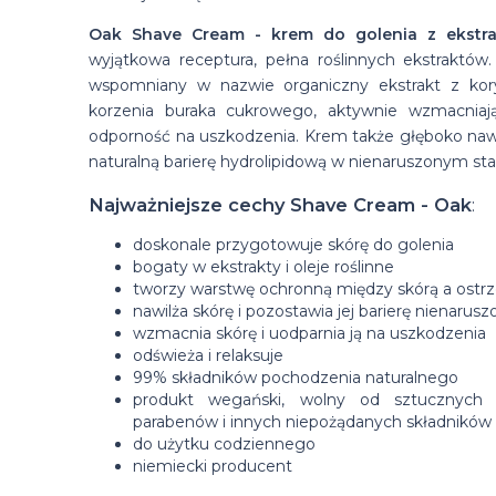
Oak Shave Cream - krem do golenia z ekstr
wyjątkowa receptura, pełna roślinnych ekstraktów. 
wspomniany w nazwie organiczny ekstrakt z kor
korzenia buraka cukrowego, aktywnie wzmacniają 
odporność na uszkodzenia. Krem także głęboko nawil
naturalną barierę hydrolipidową w nienaruszonym sta
Najważniejsze cechy Shave Cream - Oak
:
doskonale przygotowuje skórę do golenia
bogaty w ekstrakty i oleje roślinne
tworzy warstwę ochronną między skórą a ost
nawilża skórę i pozostawia jej barierę nienarusz
wzmacnia skórę i uodparnia ją na uszkodzenia
odświeża i relaksuje
99% składników pochodzenia naturalnego
produkt wegański, wolny od sztucznych za
parabenów i innych niepożądanych składników
do użytku codziennego
niemiecki producent