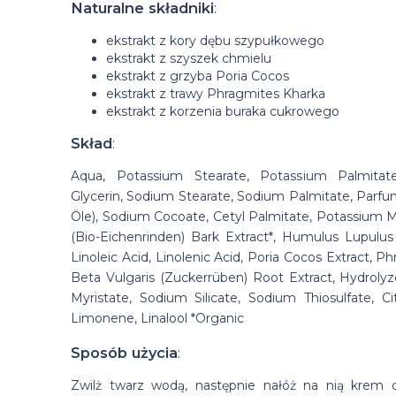
Naturalne składniki
:
ekstrakt z kory dębu szypułkowego
ekstrakt z szyszek chmielu
ekstrakt z grzyba Poria Cocos
ekstrakt z trawy Phragmites Kharka
ekstrakt z korzenia buraka cukrowego
Skład
:
Aqua, Potassium Stearate, Potassium Palmitat
Glycerin, Sodium Stearate, Sodium Palmitate, Parfu
Öle), Sodium Cocoate, Cetyl Palmitate, Potassium M
(Bio-Eichenrinden) Bark Extract*, Humulus Lupulus
Linoleic Acid, Linolenic Acid, Poria Cocos Extract, P
Beta Vulgaris (Zuckerrüben) Root Extract, Hydroly
Myristate, Sodium Silicate, Sodium Thiosulfate, Citra
Limonene, Linalool *Organic
Sposób użycia
:
Zwilż twarz wodą, następnie nałóż na nią krem 