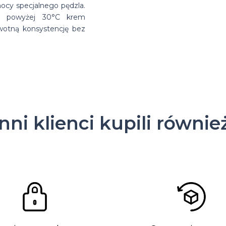
cy specjalnego pędzla.
h powyżej 30°C krem
rwotną konsystencję bez
Inni klienci kupili równie