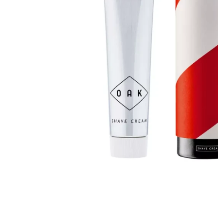
Krem do włosów
Woski do wąsów
Odżywki do włosów
Odżywki do brody
Szampony do włosów
Wosk do brody
Pudry do włosów
Peeling do brody
Farby do włosów
Farby do brody
Akcesoria do włosów
Zestaw dla brodacza
Wybór blogera Popraw wONs