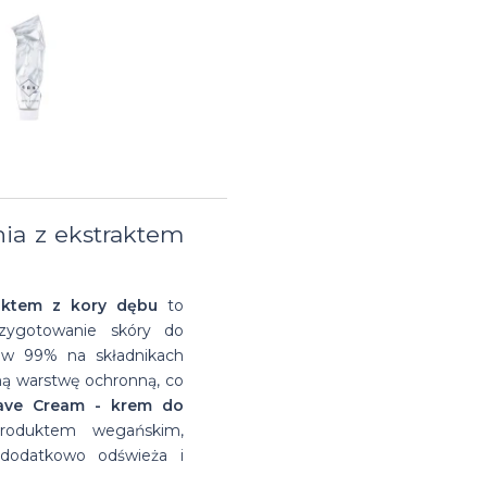
na
Suszarka do
Glinki do
Matowe
farbowanych
włosów
zimę
brody
włosów
pasty
Przeciwłupieżowe
Suszarki
na bazie
do
szampony do
do
wosków
włosów
włosów
włosów
ia z ekstraktem
aktem z kory dębu
to
zygotowanie skóry do
a w 99% na składnikach
ną warstwę ochronną, co
ave Cream - krem do
roduktem wegańskim,
dodatkowo odświeża i