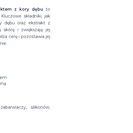
aktem z kory dębu
to
Kluczowe składniki, jak
y dębu oraz ekstrakt z
skórę i zwiększają jej
ża cerę i pozostawia jej
nie.
rzem
oną
barwiaczy, silikonów,