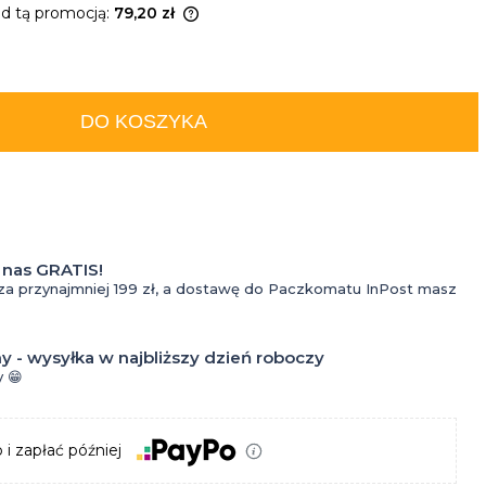
do
ed tą promocją:
79,20 zł
tatuażu
rodukt jest sprzedawany
iż 30 dni, wyświetlana jest
Kremy
za cena od momentu, kiedy
DO KOSZYKA
pojawił się w sprzedaży.
do
Kosmetyki
tatuażu
do
Krem z
oczyszczania
filtrem
nas GRATIS!
za przynajmniej 199 zł, a dostawę do Paczkomatu InPost masz
twarzy dla
do
mężczyzn
tatuażu
y - wysyłka w najbliższy dzień roboczy
 😁
Krem do
Olejki
Perfumy
twarzy dla
do
 i zapłać później
Wody
mężczyzn
tatuażu