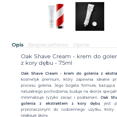
Opis
Bezpieczeństwo
Opinie
Oak Shave Cream - krem do golen
z kory dębu - 75ml
Oak Shave Cream - krem do golenia z ekstr
kosmetyk premium, który zapewnia idealne pr
procesu golenia. Jego bogata formuła, bazując
naturalnego pochodzenia, buduje na skórze specjal
minimalizuje ryzyko zacięć i podrażnień.
Oak Sh
golenia z ekstraktem z kory dębu
jest p
przeznaczonym do codziennego użytku, który 
relaksuje skórę.