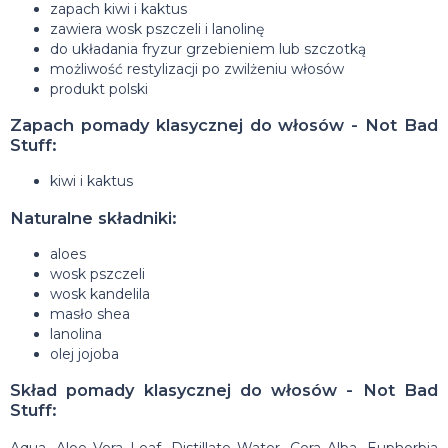
zapach kiwi i kaktus
zawiera wosk pszczeli i lanolinę
do układania fryzur grzebieniem lub szczotką
możliwość restylizacji po zwilżeniu włosów
produkt polski
Zapach pomady klasycznej do włosów - Not Bad
Stuff:
kiwi i kaktus
Naturalne składniki:
aloes
wosk pszczeli
wosk kandelila
masło shea
lanolina
olej jojoba
Skład pomady klasycznej do włosów - Not Bad
Stuff:
Aqua, Aloe Vera Leaf, Distillate Water, Cera Alba, Euphorbia