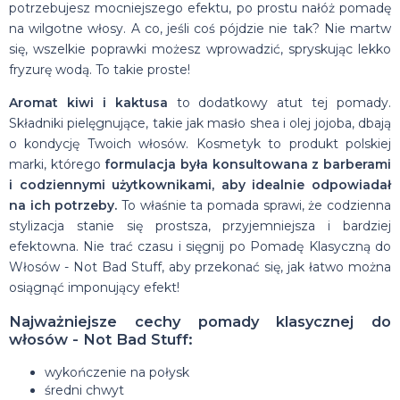
potrzebujesz mocniejszego efektu, po prostu nałóż pomadę
na wilgotne włosy. A co, jeśli coś pójdzie nie tak? Nie martw
się, wszelkie poprawki możesz wprowadzić, spryskując lekko
fryzurę wodą. To takie proste!
Aromat kiwi i kaktusa
to dodatkowy atut tej pomady.
Składniki pielęgnujące, takie jak masło shea i olej jojoba, dbają
o kondycję Twoich włosów. Kosmetyk to produkt polskiej
marki, którego
formulacja była konsultowana z barberami
i codziennymi użytkownikami, aby idealnie odpowiadał
na ich potrzeby.
To właśnie ta pomada sprawi, że codzienna
stylizacja stanie się prostsza, przyjemniejsza i bardziej
efektowna. Nie trać czasu i sięgnij po Pomadę Klasyczną do
Włosów - Not Bad Stuff, aby przekonać się, jak łatwo można
osiągnąć imponujący efekt!
Najważniejsze cechy pomady klasycznej do
włosów - Not Bad Stuff:
wykończenie na połysk
średni chwyt