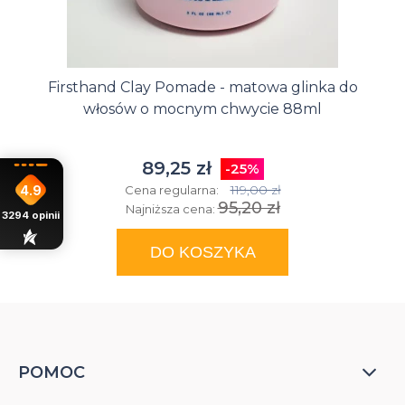
Firsthand Clay Pomade - matowa glinka do
włosów o mocnym chwycie 88ml
89,25 zł
-25%
4.9
119,00 zł
Cena regularna:
95,20 zł
Najniższa cena:
3294
opinii
DO KOSZYKA
POMOC