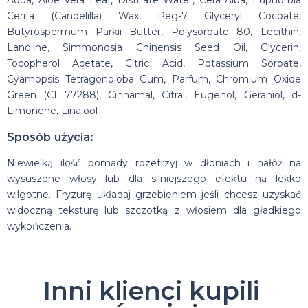
Cerifa (Candelilla) Wax, Peg-7 Glyceryl Cocoate,
Butyrospermum Parkii Butter, Polysorbate 80, Lecithin,
Lanoline, Simmondsia Chinensis Seed Oil, Glycerin,
Tocopherol Acetate, Citric Acid, Potassium Sorbate,
Cyamopsis Tetragonoloba Gum, Parfum, Chromium Oxide
Green (CI 77288), Cinnamal, Citral, Eugenol, Geraniol, d-
Limonene, Linalool
Sposób użycia:
Niewielką ilość pomady rozetrzyj w dłoniach i nałóż na
wysuszone włosy lub dla silniejszego efektu na lekko
wilgotne. Fryzurę układaj grzebieniem jeśli chcesz uzyskać
widoczną teksturę lub szczotką z włosiem dla gładkiego
wykończenia.
Inni klienci kupili