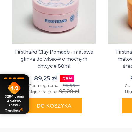
Firsthand Clay Pomade - matowa
Firsth
glinka do włosów o mocnym
matow
chwycie 88ml
śre
89,25 zł
-25%
119,00 zł
Cena regularna:
Cen
4.9
95,20 zł
Najniższa cena:
Naj
3294
opinii
z całego
okresu
DO KOSZYKA