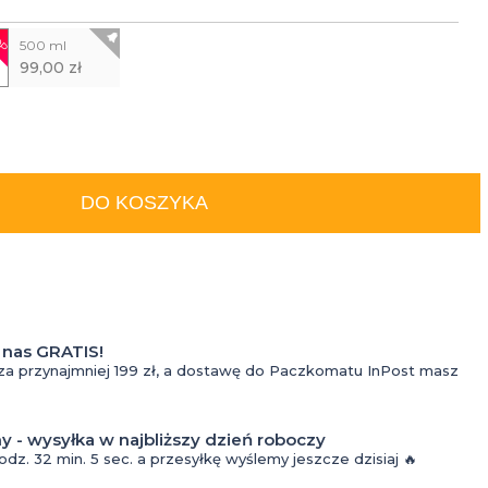
do
OP
500 ml
tatuażu
99,00 zł
Kremy
do
Kosmetyki
tatuażu
DO KOSZYKA
do
Krem z
oczyszczania
filtrem
twarzy dla
do
nas GRATIS!
mężczyzn
tatuażu
za przynajmniej 199 zł, a dostawę do Paczkomatu InPost masz
Krem do
Olejki
Perfumy
twarzy dla
do
y - wysyłka w najbliższy dzień roboczy
godz.
32 min.
4 sec.
a przesyłkę wyślemy jeszcze dzisiaj 🔥
Wody
mężczyzn
tatuażu