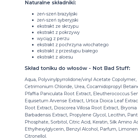
Naturalne składniki:
żeń-szeń brazylijski
żeń-szeń syberyjski
ekstrakt ze skrzypu
ekstrakt z pokrzywy
wyciąg z perzu
ekstrakt z pochrzyna włochatego
ekstrakt z przestępu białego
ekstrakt z aloesu
Skład toniku do włosów - Not Bad Stuff:
Aqua, Polyvinylpyrrolidone/vinyl Acetate Copolymer, G
Cetrimonium Chloride, Urea, Cocamidopropyl Betaine
Pfaffia Paniculata Root Extract, Eleutherococcus Sen
Equisetum Arvense Extract, Urtica Dioica Leaf Extr
Root Extract, Dioscorea Villosa Root Extract, Bryonia 
Barbadensis Extract, Propylene Glycol, Lecithin, Pant
Phosphate, Sorbitol, Citric Acid, Keratin, Silk Amino 
Ethylhexylglycerin, Benzyl Alcohol, Parfum, Limonene, 
Citronellol.