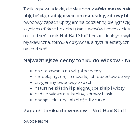
Tonik zapewnia lekki, ale skuteczny
efekt messy hair
objętością, nadając włosom naturalny, zdrowy bl
owocowy zapach uprzyjemnia codzienną pielęgnację. J
szybkim efekcie bez obciążania włosów i chcesz cieszy
na co dzień, tonik Not Bad Stuff będzie idealnym wyb
błyskawiczna, formuła odżywcza, a fryzura estetyczn
na co dzień!
Najważniejsze cechy toniku do włosów - No
do stosowania na wilgotne włosy
modeluj fryzurę z suszarką lub pozostaw do wy
przyjemny owocowy zapach
naturalne składniki pielęgnujące skalp i włosy
nadaje włosom subtelny, zdrowy blask
dodaje tekstury i objętości fryzurze
Zapach toniku do włosów - Not Bad Stuff:
owoce leśne