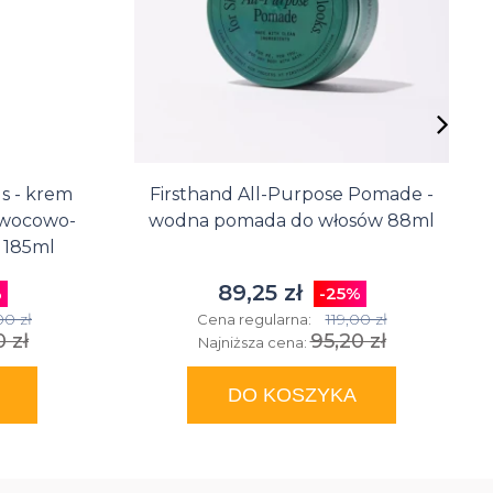
 - krem
Firsthand All-Purpose Pomade -
owocowo-
wodna pomada do włosów 88ml
 185ml
89,25 zł
%
-25%
00 zł
119,00 zł
Cena regularna:
 zł
95,20 zł
Najniższa cena:
DO KOSZYKA