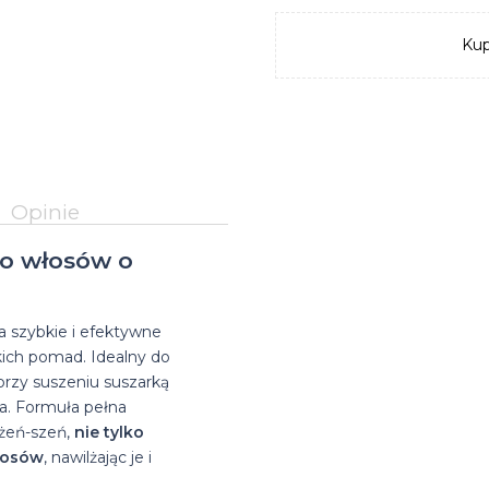
na
Suszarka do
Glinki do
Matowe
farbowanych
włosów
Kup
zimę
brody
włosów
pasty
Przeciwłupieżowe
Suszarki
na bazie
do
szampony do
do
wosków
włosów
włosów
włosów
Opinie
do włosów o
a szybkie i efektywne
żkich pomad. Idealny do
przy suszeniu suszarką
ia. Formuła pełna
 żeń-szeń,
nie tylko
włosów
, nawilżając je i