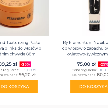
and Texturizing Paste -
By Elementum Nubibus
a glinka do włosów o
do włosów o zapachu 
dnim chwycie 88ml
kwiatowo-żywicznym
89,25 zł
75,00 zł
-25%
-25
119,00 zł
100,
a regularna:
Cena regularna:
95,20 zł
80,00
niższa cena:
Najniższa cena:
DO KOSZYKA
DO KOSZYKA