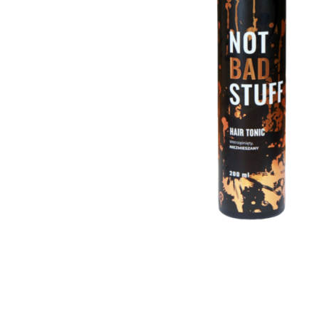
Krem do włosów
Woski do wąsów
Odżywki do włosów
Odżywki do brody
Szampony do włosów
Wosk do brody
Pudry do włosów
Peeling do brody
Farby do włosów
Farby do brody
Akcesoria do włosów
Zestaw dla brodacza
Wybór blogera Popraw wONs