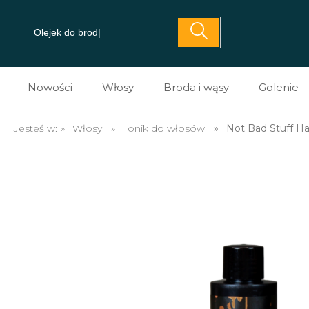
Nowości
Włosy
Broda i wąsy
Golenie
Pomady do włosów
Prezent dla brodacza
Kosme
Jesteś w:
»
Włosy
»
Tonik do włosów
»
Not Bad Stuff H
Prestyler do włosów
Olejki do brody
Kosme
Tonik do włosów
Balsamy do brody
Kosme
Spray do włosów
Szampony do brody
Maszy
Sól morska do włosów
Na porost brody
Brzyt
Glinki do włosów
Mydło do brody
Akces
Pasta do włosów
Akcesoria do brody i w