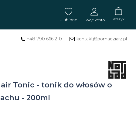
Koszyk
Ulubione
Twoje konto
+48 790 666 210
kontakt@pomadziarz.pl
ZALOGUJ SIĘ
Masła
Nie pamiętasz hasła?
ZAREJESTRUJ SIĘ
do
tatuażu
air Tonic - tonik do włosów o
Mydła
chu - 200ml
do
tatuażu
Balsam