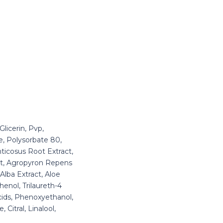
licerin, Pvp,
, Polysorbate 80,
ticosus Root Extract,
act, Agropyron Repens
Alba Extract, Aloe
henol, Trilaureth-4
Acids, Phenoxyethanol,
Citral, Linalool,