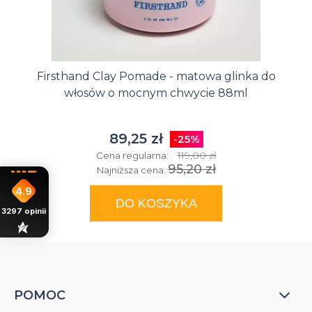
Firsthand Clay Pomade - matowa glinka do
włosów o mocnym chwycie 88ml
89,25 zł
-25%
119,00 zł
Cena regularna:
95,20 zł
Najniższa cena:
4.9
DO KOSZYKA
3297
opinii
POMOC