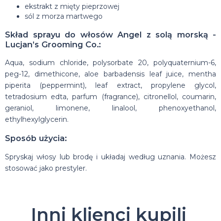
ekstrakt z mięty pieprzowej
sól z morza martwego
Skład sprayu do włosów Angel z solą morską -
Lucjan’s Grooming Co.:
Aqua, sodium chloride, polysorbate 20, polyquaternium-6,
peg-12, dimethicone, aloe barbadensis leaf juice, mentha
piperita (peppermint), leaf extract, propylene glycol,
tetradosium edta, parfum (fragrance), citronellol, coumarin,
geraniol, limonene, linalool, phenoxyethanol,
ethylhexylglycerin.
Sposób użycia:
Spryskaj włosy lub brodę i układaj według uznania. Możesz
stosować jako prestyler.
Inni klienci kupili