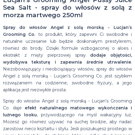
Sea Salt - spray do włosów z solą z
morza martwego 250ml
Spray do włosów Angel z solą morską - Lucjan’s
Grooming Co.
to produkt, który zapewni Ci swobodne i
naturalne uczesanie lub będzie doskonałym prestylerem,
również do brody. Dzięki formule wzbogaconej o aloes i
ekstrakt z mięty pieprzowej spray
dodaje objętości,
wydobywa teksturę i zapewnia średnie utrwalenie
.
Niezobowiązujący i nieobciążający włosów, spray do włosów
Angel z solą morską - Lucjan’s Grooming Co. jest szybkim
rozwiązaniem na codzienne, swobodne fryzury, a jego
aplikacja jest niezwykle prosta.
Spray do włosów Angel z solą morską - Lucjan’s Grooming
Co. daje
efekt naturalnego matowego wykończenia i
luźnego looku
, przywodzącego na myśl wakacyjny luz.
Możesz go również używać na suchej brodzie, aby nadać
zarostowi nieco kształtu i stylu. Jeśli poszukujesz prostego w