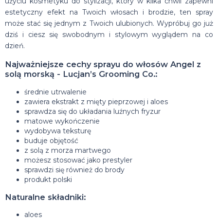
użyciu kosmetyku do stylizacji, który w kilka chwil zapewni
estetyczny efekt na Twoich włosach i brodzie, ten spray
może stać się jednym z Twoich ulubionych. Wypróbuj go już
dziś i ciesz się swobodnym i stylowym wyglądem na co
dzień.
Najważniejsze cechy sprayu do włosów Angel z
solą morską - Lucjan’s Grooming Co.:
średnie utrwalenie
zawiera ekstrakt z mięty pieprzowej i aloes
sprawdza się do układania luźnych fryzur
matowe wykończenie
wydobywa teksturę
buduje objętość
z solą z morza martwego
możesz stosować jako prestyler
sprawdzi się również do brody
produkt polski
Naturalne składniki:
aloes