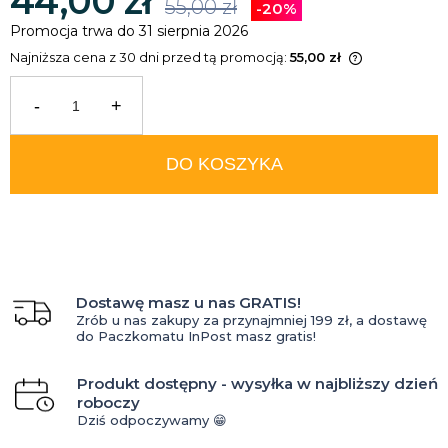
44,00 zł
55,00 zł
-20%
Promocja trwa do 31 sierpnia 2026
Najniższa cena z 30 dni przed tą promocją:
55,00 zł
Jeżeli produkt jest sprzedawany
krócej niż 30 dni, wyświetlana jest
-
+
najniższa cena od momentu, kiedy
produkt pojawił się w sprzedaży.
DO KOSZYKA
Dostawę masz u nas GRATIS!
Zrób u nas zakupy za przynajmniej 199 zł, a dostawę
do Paczkomatu InPost masz gratis!
Produkt dostępny - wysyłka w najbliższy dzień
roboczy
Dziś odpoczywamy 😁