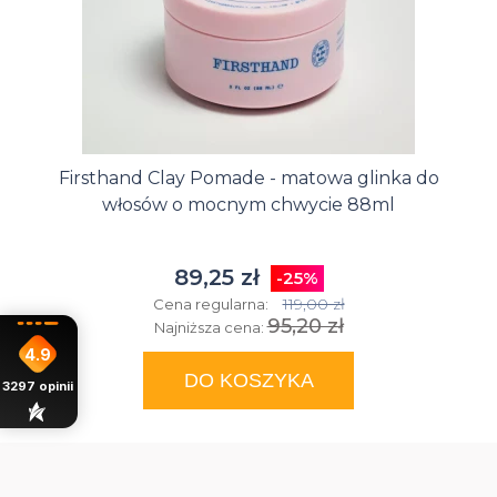
Firsthand Clay Pomade - matowa glinka do
włosów o mocnym chwycie 88ml
89,25 zł
-25%
119,00 zł
Cena regularna:
95,20 zł
Najniższa cena:
4.9
DO KOSZYKA
3297
opinii