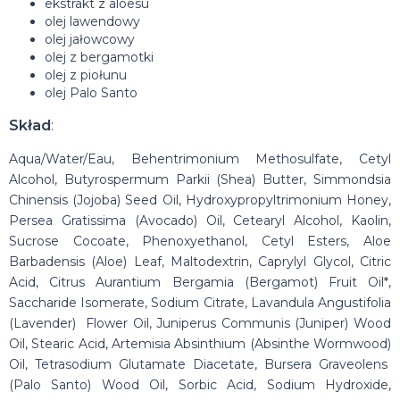
ekstrakt z aloesu
olej lawendowy
olej jałowcowy
olej z bergamotki
olej z piołunu
olej Palo Santo
Skład
:
Aqua/Water/Eau, Behentrimonium Methosulfate, Cetyl
Alcohol, Butyrospermum Parkii (Shea) Butter, Simmondsia
Chinensis (Jojoba) Seed Oil, Hydroxypropyltrimonium Honey,
Persea Gratissima (Avocado) Oil, Cetearyl Alcohol, Kaolin,
Sucrose Cocoate, Phenoxyethanol, Cetyl Esters, Aloe
Barbadensis (Aloe) Leaf, Maltodextrin, Caprylyl Glycol, Citric
Acid, Citrus Aurantium Bergamia (Bergamot) Fruit Oil*,
Saccharide Isomerate, Sodium Citrate, Lavandula Angustifolia
(Lavender) Flower Oil, Juniperus Communis (Juniper) Wood
Oil, Stearic Acid, Artemisia Absinthium (Absinthe Wormwood)
Oil, Tetrasodium Glutamate Diacetate, Bursera Graveolens
(Palo Santo) Wood Oil, Sorbic Acid, Sodium Hydroxide,