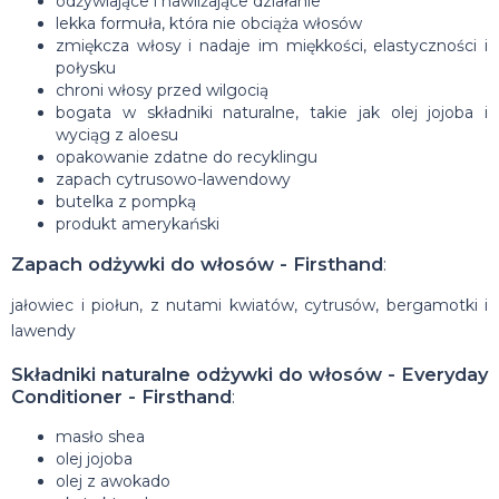
odżywiające i nawilżające działanie
lekka formuła, która nie obciąża włosów
zmiękcza włosy i nadaje im miękkości, elastyczności i
połysku
chroni włosy przed wilgocią
bogata w składniki naturalne, takie jak olej jojoba i
wyciąg z aloesu
opakowanie zdatne do recyklingu
zapach cytrusowo-lawendowy
butelka z pompką
produkt amerykański
Zapach odżywki do włosów - Firsthand
:
jałowiec i piołun, z nutami kwiatów, cytrusów, bergamotki i
lawendy
Składniki naturalne odżywki do włosów - Everyday
Conditioner - Firsthand
:
masło shea
olej jojoba
olej z awokado