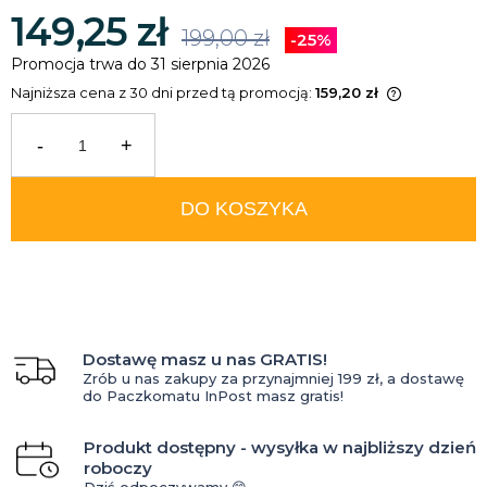
149,25 zł
199,00 zł
-25%
Promocja trwa do 31 sierpnia 2026
Najniższa cena z 30 dni przed tą promocją:
159,20 zł
Jeżeli produkt jest sprzedawany
krócej niż 30 dni, wyświetlana jest
-
+
najniższa cena od momentu, kiedy
produkt pojawił się w sprzedaży.
DO KOSZYKA
Dostawę masz u nas GRATIS!
Zrób u nas zakupy za przynajmniej 199 zł, a dostawę
do Paczkomatu InPost masz gratis!
Produkt dostępny - wysyłka w najbliższy dzień
roboczy