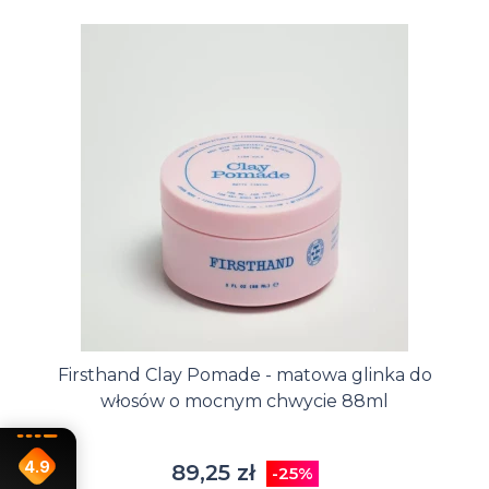
Firsthand Clay Pomade - matowa glinka do
włosów o mocnym chwycie 88ml
4.9
89,25 zł
-25%