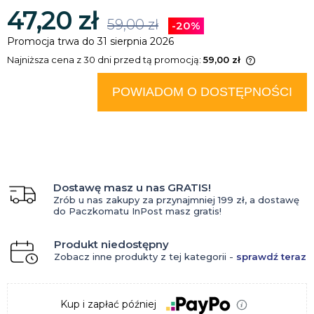
47,20 zł
59,00 zł
-20%
Promocja trwa do 31 sierpnia 2026
Najniższa cena z 30 dni przed tą promocją:
59,00 zł
Jeżeli produkt jest sprzedawany
krócej niż 30 dni, wyświetlana jest
POWIADOM O DOSTĘPNOŚCI
najniższa cena od momentu, kiedy
produkt pojawił się w sprzedaży.
Dostawę masz u nas GRATIS!
Zrób u nas zakupy za przynajmniej 199 zł, a dostawę
do Paczkomatu InPost masz gratis!
Produkt niedostępny
Zobacz inne produkty z tej kategorii -
sprawdź teraz
Kup i zapłać później