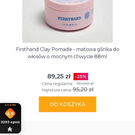
Firsthand Clay Pomade - matowa glinka do
włosów o mocnym chwycie 88ml
89,25 zł
-25%
119,00 zł
Cena regularna:
95,20 zł
Najniższa cena:
DO KOSZYKA
4.9
3293
opinii