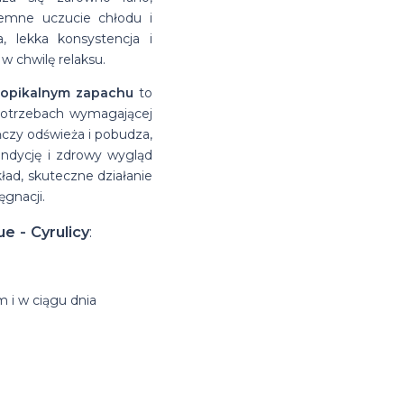
jemne uczucie chłodu i
a, lekka konsystencja i
w chwilę relaksu.
tropikalnym zapachu
to
potrzebach wymagającej
ńczy odświeża i pobudza,
ondycję i zdrowy wygląd
kład, skuteczne działanie
gnacji.
e - Cyrulicy
:
 i w ciągu dnia