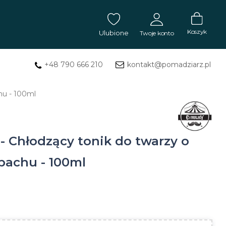
Koszyk
Ulubione
Twoje konto
+48 790 666 210
kontakt@pomadziarz.pl
ZALOGUJ SIĘ
hu - 100ml
Masła
Nie pamiętasz hasła?
ZAREJESTRUJ SIĘ
do
tatuażu
- Chłodzący tonik do twarzy o
Mydła
pachu - 100ml
do
tatuażu
Balsam