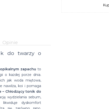
na
Suszarka do
Kup
Glinki do
Matowe
farbowanych
włosów
zimę
brody
włosów
pasty
Przeciwłupieżowe
Suszarki
na bazie
do
szampony do
do
wosków
włosów
włosów
włosów
Opinie
ik do twarzy o
tropikalnym zapachu
to
ii o każdej porze dnia.
kich jak woda miętowa,
e nawilża, koi i pomaga
e – Chłodzący tonik do
ję wydzielania sebum,
 likwiduje dyskomfort
dza się zarówno rano,