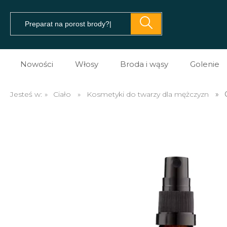
Nowości
Włosy
Broda i wąsy
Golenie
Pomady do włosów
Prezent dla brodacza
Kosme
Jesteś w:
»
Ciało
»
Kosmetyki do twarzy dla mężczyzn
»
Prestyler do włosów
Olejki do brody
Kosme
Tonik do włosów
Balsamy do brody
Kosme
Spray do włosów
Szampony do brody
Maszy
Sól morska do włosów
Na porost brody
Brzyt
Glinki do włosów
Mydło do brody
Akces
Pasta do włosów
Akcesoria do brody i w