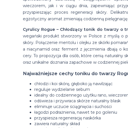
wieczorem, jak i w ciągu dnia, zapewniając przy
przyspieszając proces regeneracji skóry. Delikatn
egzotyczny aromat zmieniają codzienną pielęgnację 
Cyrulicy Rogue – Chłodzący tonik do twarzy o 
wegański produkt stworzony w Polsce z myślą o 
skóry. Połączenie mentolu i olejku ze skórki pomara
a niacynamid oraz ferment z jęczmienia dbają o k
cery. To propozycja dla osób, które cenią naturalny s
oraz unikalne doznania zapachowe w codziennej pielę
Najważniejsze cechy toniku do twarzy Rogu
chłodzi i koi skórę, głęboko ją nawilżając
reguluje wydzielanie sebum
idealny do codziennego użytku rano, wieczorem
odświeża i przywraca skórze naturalny blask
eliminuje uczucie ściągnięcia i suchości
łagodzi podrażnienia, nawet te po goleniu
przyspiesza regenerację naskórka
zawiera naturalny skład