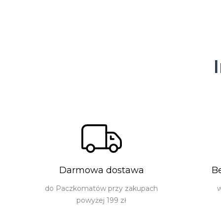
Darmowa dostawa
B
do Paczkomatów przy zakupach
w
powyżej 199 zł