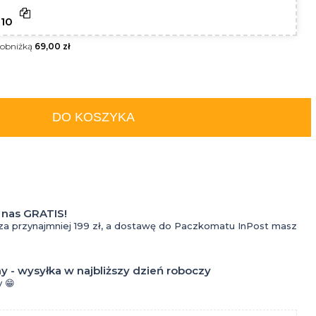
do
10
tatuażu
d obniżką
69,00 zł
Kremy
do
DO KOSZYKA
Kosmetyki
tatuażu
do
Krem z
oczyszczania
filtrem
twarzy dla
do
nas GRATIS!
za przynajmniej 199 zł, a dostawę do Paczkomatu InPost masz
mężczyzn
tatuażu
Krem do
Olejki
y - wysyłka w najbliższy dzień roboczy
Perfumy
twarzy dla
do
 😁
Wody
mężczyzn
tatuażu