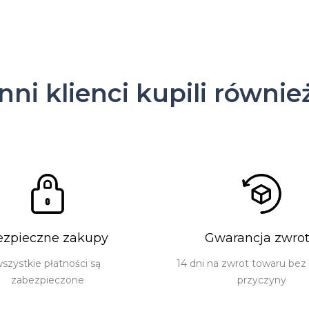
Inni klienci kupili równie
ezpieczne zakupy
Gwarancja zwro
szystkie płatności są
14 dni na zwrot towaru bez
zabezpieczone
przyczyny