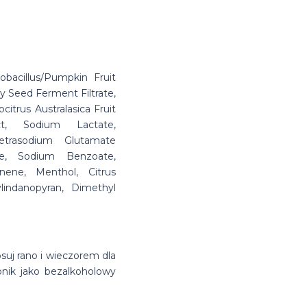
obacillus/Pumpkin Fruit
y Seed Ferment Filtrate,
itrus Australasica Fruit
ct, Sodium Lactate,
etrasodium Glutamate
te, Sodium Benzoate,
nene, Menthol, Citrus
lindanopyran, Dimethyl
suj rano i wieczorem dla
onik jako bezalkoholowy