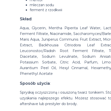
mleczan sodu
ferment z rzodkwii
Skład
:
Aqua, Glycerin, Mentha Piperita Leaf Water, Lact
Ferment Filtrate, Niacinamide, Saccharomyces/Barle
Maris Aqua, Juniperus Communis Fruit Extract, Microc
Extract, Backhousia Citriodora Leaf Extra
Leuconostoc/Radish Root Ferment Filtrate, T
Diacetate, Sodium Levulinate, Sodium Anisa
Potassium Sorbate, Citric Acid, Parfum, Limo
Aurantium Peel Oil, Hexyl Cinnamal, Hexamethy
Phenethyl Acetate
Sposób użycia
:
Spryskaj oczyszczoną i osuszoną twarz tonikiem. Sto
uzyskania najlepszego efektu. Możesz stosować t
aftershave lub prestyler do brody.