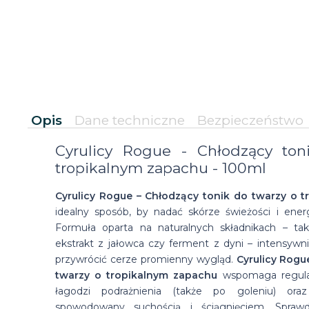
Opis
Dane techniczne
Bezpieczeństwo
Cyrulicy Rogue - Chłodzący ton
tropikalnym zapachu - 100ml
Cyrulicy Rogue – Chłodzący tonik do twarzy o 
idealny sposób, by nadać skórze świeżości i energ
Formuła oparta na naturalnych składnikach – ta
ekstrakt z jałowca czy ferment z dyni – intensywni
przywrócić cerze promienny wygląd.
Cyrulicy Rogu
twarzy o tropikalnym zapachu
wspomaga regulac
łagodzi podrażnienia (także po goleniu) oraz
spowodowany suchością i ściągnięciem. Spraw