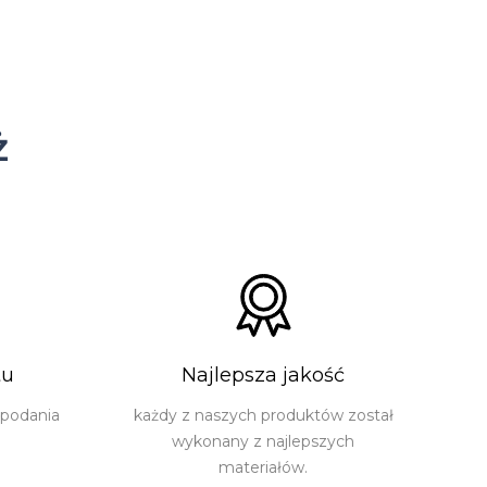
ż
tu
Najlepsza jakość
 podania
każdy z naszych produktów został
wykonany z najlepszych
materiałów.