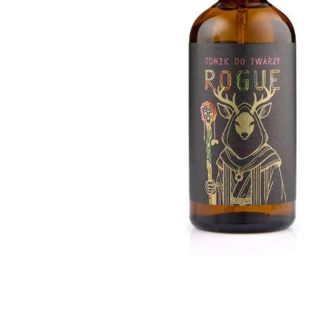
Krem do włosów
Woski do wąsów
Odżywki do włosów
Odżywki do brody
Szampony do włosów
Wosk do brody
Pudry do włosów
Peeling do brody
Farby do włosów
Farby do brody
Akcesoria do włosów
Zestaw dla brodacza
Wybór blogera Popraw wONs