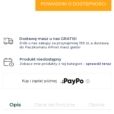
krócej niż 30 dni, wyświetlana jest
POWIADOM O DOSTĘPNOŚCI
najniższa cena od momentu, kiedy
produkt pojawił się w sprzedaży.
Dostawę masz u nas GRATIS!
Zrób u nas zakupy za przynajmniej 199 zł, a dostawę
do Paczkomatu InPost masz gratis!
Produkt niedostępny
Zobacz inne produkty z tej kategorii -
sprawdź teraz
Kup i zapłać później
Opis
Dane techniczne
Opinie