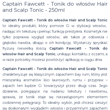
Captain Fawcett - Tonik do włosów Hair
and Scalp Tonic - 250ml
Captain Fawcett - Tonik do włosów Hair and Scalp Tonic
to idealny produkt, który pomoże Ci w stylizacji włosów,
nadając im teksturę i pełniąc funkcję prestylera. Kosmetyk nie
tylko poprawia wygląd włosów, ale także je odświeża i
głęboko nawilża, dbając o ich kondycję. Wystarczy spryskać
fryzurę niewielką ilością
Captain Fawcett - Tonik do
włosów Hair and Scalp Tonic
, unikając kontaktu z oczami, a
w razie potrzeby możesz powtórzyć aplikację w ciągu dnia.
Captain Fawcett - Tonik do włosów Hair and Scalp Tonic
charakteryzuje się klasycznym zapachem bay rum, który jest
mieszanką aromatów liści laurowych, rumu i przypraw –
zapach ten będzie Ci towarzyszył przez długi czas. Jego
działanie, polegające na nadaniu tekstury i nawilżeniu,
sprawia, że tonik staje się niezastąpionym elementem
codziennej pielęgnacji. To idealny wybór, jeśli chcesz cieszyć
się doskonałym wyglądem włosów i przyjemnym zapachem