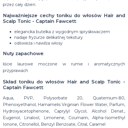
przez cały dzień.
Najważniejsze cechy toniku do włosów Hair and
Scalp Tonic - Captain Fawcett
:
elegancka butelka z wygodnym spryskiwaczem
nadaje fryzurze delikatnej tekstury
odświeża i nawilża włosy
Nuty zapachowe
:
liście laurowe moczone w rumie i aromatycznych
przyprawach
Skład toniku do włosów Hair and Scalp Tonic -
Captain Fawcett
:
Aqua, PVP, Polysorbate 20, Quaternium-80,
Phenoxyethanol, Hamamelis Virginian Flower Water, Parfum,
Hydroxyacetophenone, Caprylyl Glycol, Alcohol Denat.,
Eugenol, Linalool, Limonene, Coumarin, Alpha-Isomethyl
Ionone, Citronellol, Benzyl Benzoate, Citral, Caramel