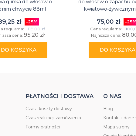
a glinka do włosów o
do włosów o zapachu 
dnim chwycie 88ml
kwiatowo-żywicznym
89,25 zł
75,00 zł
-25%
-25
119,00 zł
100,
a regularna:
Cena regularna:
95,20 zł
80,00
niższa cena:
Najniższa cena:
DO KOSZYKA
DO KOSZYKA
PŁATNOŚCI I DOSTAWA
O NAS
Czas i koszty dostawy
Blog
Czas realizacji zamówienia
Kontakt i dane 
Formy płatności
Mapa strony
Opinie klientów