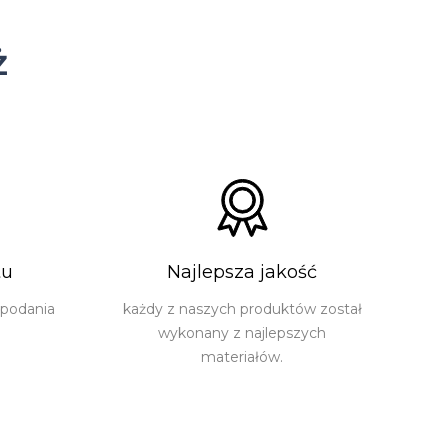
ż
tu
Najlepsza jakość
 podania
każdy z naszych produktów został
wykonany z najlepszych
materiałów.