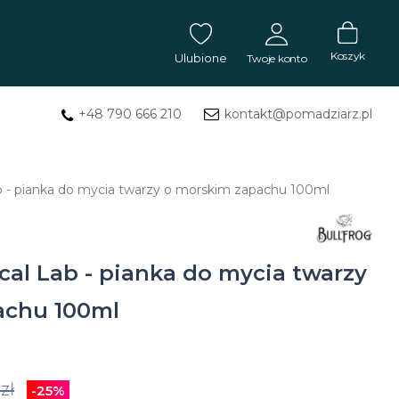
Koszyk
Ulubione
Twoje konto
+48 790 666 210
kontakt@pomadziarz.pl
ZALOGUJ SIĘ
Masła
Nie pamiętasz hasła?
ab - pianka do mycia twarzy o morskim zapachu 100ml
ZAREJESTRUJ SIĘ
do
tatuażu
cal Lab - pianka do mycia twarzy
Mydła
do
achu 100ml
tatuażu
Balsam
zł
-25%