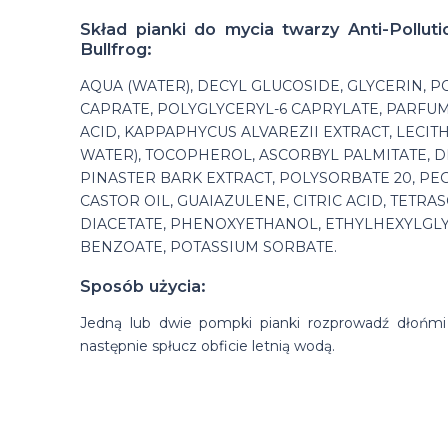
Skład pianki do mycia twarzy Anti-Pollut
Bullfrog:
AQUA (WATER), DECYL GLUCOSIDE, GLYCERIN, P
CAPRATE, POLYGLYCERYL-6 CAPRYLATE, PARFUM
ACID, KAPPAPHYCUS ALVAREZII EXTRACT, LECITH
WATER), TOCOPHEROL, ASCORBYL PALMITATE, D
PINASTER BARK EXTRACT, POLYSORBATE 20, P
CASTOR OIL, GUAIAZULENE, CITRIC ACID, TETR
DIACETATE, PHENOXYETHANOL, ETHYLHEXYLGL
BENZOATE, POTASSIUM SORBATE.
Sposób użycia:
Jedną lub dwie pompki pianki rozprowadź dłońmi
następnie spłucz obficie letnią wodą.