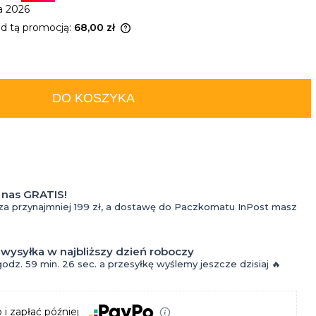
do
a 2026
ed tą promocją:
68,00 zł
tatuażu
produkt jest sprzedawany
Kremy
iż 30 dni, wyświetlana jest
za cena od momentu, kiedy
do
DO KOSZYKA
pojawił się w sprzedaży.
Kosmetyki
tatuażu
do
Krem z
oczyszczania
filtrem
nas GRATIS!
twarzy dla
do
za przynajmniej 199 zł, a dostawę do Paczkomatu InPost masz
mężczyzn
tatuażu
- wysyłka w najbliższy dzień roboczy
Krem do
Olejki
godz.
59 min.
25 sec.
a przesyłkę wyślemy jeszcze dzisiaj 🔥
Perfumy
twarzy dla
do
Wody
mężczyzn
tatuażu
 i zapłać później