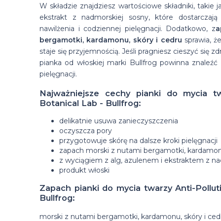
W składzie znajdziesz wartościowe składniki, takie ja
ekstrakt z nadmorskiej sosny, które dostarczaj
nawilżenia i codziennej pielęgnacji. Dodatkowo, z
a
bergamotki, kardamonu, skóry i cedru
sprawia, że
staje się przyjemnością. Jeśli pragniesz cieszyć się z
pianka od włoskiej marki Bullfrog powinna znaleźć 
pielęgnacji.
Najważniejsze cechy pianki do mycia twa
Botanical Lab - Bullfrog:
delikatnie usuwa zanieczyszczenia
oczyszcza pory
przygotowuje skórę na dalsze kroki pielęgnacji
zapach morski z nutami bergamotki, kardamonu
z wyciągiem z alg, azulenem i ekstraktem z n
produkt włoski
Zapach pianki do mycia twarzy Anti-Pollut
Bullfrog:
morski z nutami bergamotki, kardamonu, skóry i ced