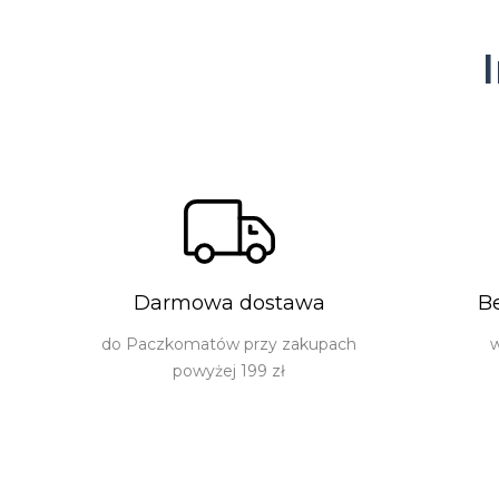
Darmowa dostawa
B
do Paczkomatów przy zakupach
w
powyżej 199 zł