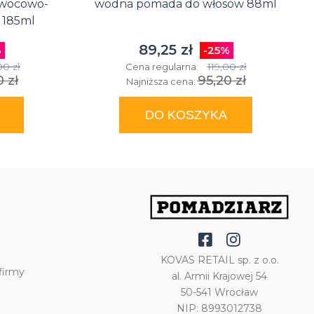
owocowo-
wodna pomada do włosów 88ml
 185ml
89,25 zł
%
-25%
00 zł
119,00 zł
Cena regularna:
 zł
95,20 zł
Najniższa cena:
DO KOSZYKA
KOVAS RETAIL sp. z o.o.
firmy
al. Armii Krajowej 54
50-541 Wrocław
NIP: 8993012738