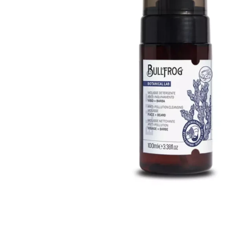
Krem do włosów
Woski do wąsów
Odżywki do włosów
Odżywki do brody
Szampony do włosów
Wosk do brody
Pudry do włosów
Peeling do brody
Farby do włosów
Farby do brody
Akcesoria do włosów
Zestaw dla brodacza
Wybór blogera Popraw wONs