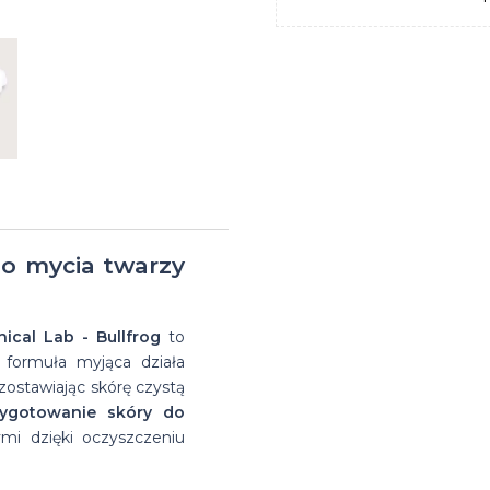
na
Suszarka do
Glinki do
Matowe
farbowanych
włosów
zimę
brody
włosów
pasty
Przeciwłupieżowe
Suszarki
na bazie
do
szampony do
do
wosków
włosów
włosów
włosów
do mycia twarzy
ical Lab - Bullfrog
to
a formuła myjąca działa
zostawiając skórę czystą
zygotowanie skóry do
ymi dzięki oczyszczeniu