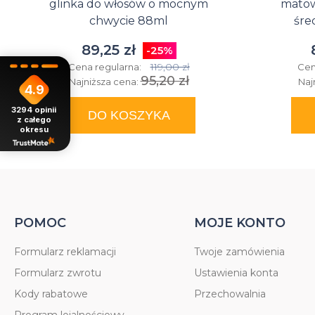
glinka do włosów o mocnym
matow
chwycie 88ml
śre
89,25 zł
-25%
119,00 zł
Cena regularna:
Cen
95,20 zł
Najniższa cena:
Naj
4.9
3294
opinii
DO KOSZYKA
z całego
okresu
POMOC
MOJE KONTO
Formularz reklamacji
Twoje zamówienia
Formularz zwrotu
Ustawienia konta
Kody rabatowe
Przechowalnia
Program lojalnościowy