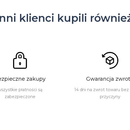
Inni klienci kupili równie
ezpieczne zakupy
Gwarancja zwro
szystkie płatności są
14 dni na zwrot towaru bez
zabezpieczone
przyczyny