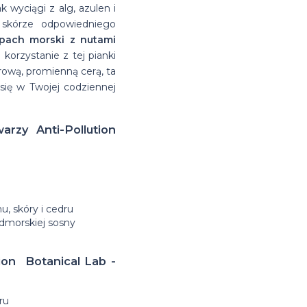
k wyciągi z alg, azulen i
ą skórze odpowiedniego
pach morski z nutami
 korzystanie z tej pianki
drową, promienną cerą, ta
się w Twojej codziennej
rzy Anti-Pollution
, skóry i cedru
admorskiej sosny
ion Botanical Lab -
ru