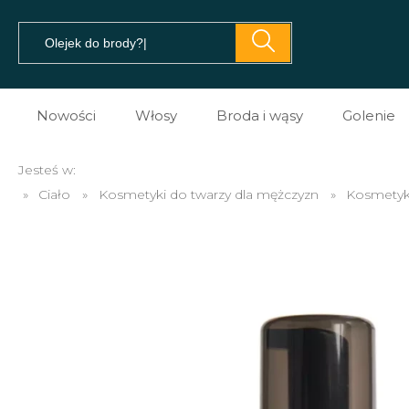
Nowości
Włosy
Broda i wąsy
Golenie
Pomady do włosów
Prezent dla brodacza
Kosme
Jesteś w:
»
Ciało
»
Kosmetyki do twarzy dla mężczyzn
»
Kosmetyki
Prestyler do włosów
Olejki do brody
Kosme
Tonik do włosów
Balsamy do brody
Kosme
Spray do włosów
Szampony do brody
Maszy
Sól morska do włosów
Na porost brody
Brzyt
Glinki do włosów
Mydło do brody
Akces
Pasta do włosów
Akcesoria do brody i w