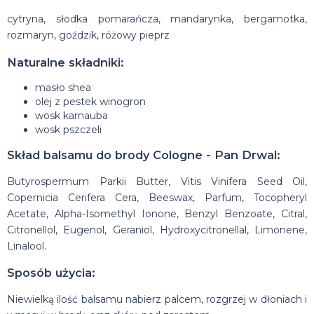
cytryna, słodka pomarańcza, mandarynka, bergamotka,
rozmaryn, goździk, różowy pieprz
Naturalne składniki:
masło shea
olej z pestek winogron
wosk karnauba
wosk pszczeli
Skład balsamu do brody Cologne - Pan Drwal:
Butyrospermum Parkii Butter, Vitis Vinifera Seed Oil,
Copernicia Cerifera Cera, Beeswax, Parfum, Tocopheryl
Acetate, Alpha-Isomethyl Ionone, Benzyl Benzoate, Citral,
Citronellol, Eugenol, Geraniol, Hydroxycitronellal, Limonene,
Linalool.
Sposób użycia:
Niewielką ilość balsamu nabierz palcem, rozgrzej w dłoniach i