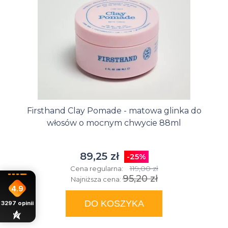
Firsthand Clay Pomade - matowa glinka do
włosów o mocnym chwycie 88ml
89,25 zł
-25%
119,00 zł
Cena regularna:
95,20 zł
Najniższa cena:
4.9
DO KOSZYKA
3297
opinii