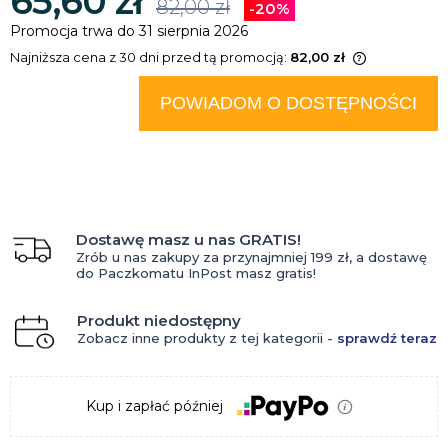
65,60 zł
82,00 zł
-20%
Promocja trwa do 31 sierpnia 2026
Najniższa cena z 30 dni przed tą promocją:
82,00 zł
Jeżeli produkt jest sprzedawany
krócej niż 30 dni, wyświetlana jest
POWIADOM O DOSTĘPNOŚCI
najniższa cena od momentu, kiedy
produkt pojawił się w sprzedaży.
Dostawę masz u nas GRATIS!
Zrób u nas zakupy za przynajmniej 199 zł, a dostawę
do Paczkomatu InPost masz gratis!
Produkt niedostępny
Zobacz inne produkty z tej kategorii -
sprawdź teraz
Kup i zapłać później