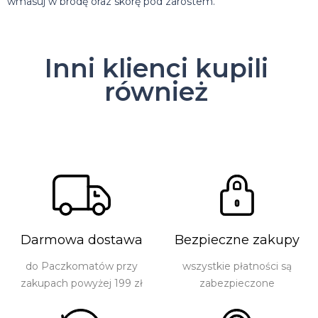
wmasuj w brodę oraz skórę pod zarostem.
Inni klienci kupili
również
Darmowa dostawa
Bezpieczne zakupy
do Paczkomatów przy
wszystkie płatności są
zakupach powyżej 199 zł
zabezpieczone