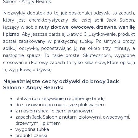
Saloon - Angry Beards.
Niezwykły dodatek do tej już doskonałej odżywki to zapach,
który jest charakterystyczny dla całej serii Jack Saloon,
łączący w sobie
nuty ziołowe, owocowe, drzewne, wanilię
i piżmo
. Aby jeszcze bardziej ułatwić Ci użytkowanie, produkt
został zapakowany w praktyczną tubkę. Po umyciu brody
aplikuj odżywkę, pozostawiając ją na około trzy minuty, a
następnie spłucz. To takie proste! Skuteczność, wygodne
stosowanie i kultowy zapach to tylko kilka słów, które opisują
tę wyjątkową odżywkę
Najważniejsze cechy
odżywki do brody Jack
Saloon - Angry Beards:
ułatwia rozczesywanie i regeneruje brodę
do stosowania po myciu, ze spłukiwaniem
z masłem shea i olejem arganowym
zapach Jack Saloon z nutami ziołowymi, owocowymi,
drzewnymi i piżmem
wygodna tubka
produkt czeski