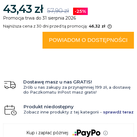
43,43 zł
57,90 zł
-25%
Promocja trwa do 31 sierpnia 2026
Najniższa cena z 30 dni przed tą promocją:
46,32 zł
Jeżeli produkt jest sprzedawany
krócej niż 30 dni, wyświetlana jest
POWIADOM O DOSTĘPNOŚCI
najniższa cena od momentu, kiedy
produkt pojawił się w sprzedaży.
Dostawę masz u nas GRATIS!
Zrób u nas zakupy za przynajmniej 199 zł, a dostawę
do Paczkomatu InPost masz gratis!
Produkt niedostępny
Zobacz inne produkty z tej kategorii -
sprawdź teraz
Kup i zapłać później