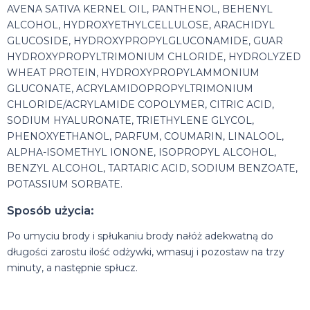
AVENA SATIVA KERNEL OIL, PANTHENOL, BEHENYL
ALCOHOL, HYDROXYETHYLCELLULOSE, ARACHIDYL
GLUCOSIDE, HYDROXYPROPYLGLUCONAMIDE, GUAR
HYDROXYPROPYLTRIMONIUM CHLORIDE, HYDROLYZED
WHEAT PROTEIN, HYDROXYPROPYLAMMONIUM
GLUCONATE, ACRYLAMIDOPROPYLTRIMONIUM
CHLORIDE/ACRYLAMIDE COPOLYMER, CITRIC ACID,
SODIUM HYALURONATE, TRIETHYLENE GLYCOL,
PHENOXYETHANOL, PARFUM, COUMARIN, LINALOOL,
ALPHA-ISOMETHYL IONONE, ISOPROPYL ALCOHOL,
BENZYL ALCOHOL, TARTARIC ACID, SODIUM BENZOATE,
POTASSIUM SORBATE.
Sposób użycia:
Po umyciu brody i spłukaniu brody nałóż adekwatną do
długości zarostu ilość odżywki, wmasuj i pozostaw na trzy
minuty, a następnie spłucz.