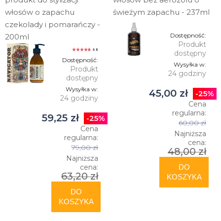
włosów o zapachu
świeżym zapachu - 237ml
czekolady i pomarańczy -
Dostępność:
200ml
Produkt
4.8
dostępny
Dostępność:
Wysyłka w:
Produkt
24 godziny
dostępny
Wysyłka w:
45,00 zł
-25%
24 godziny
Cena
regularna:
59,25 zł
-25%
60,00 zł
Cena
Najniższa
regularna:
cena:
79,00 zł
48,00 zł
Najniższa
cena:
DO
63,20 zł
KOSZYKA
DO
KOSZYKA