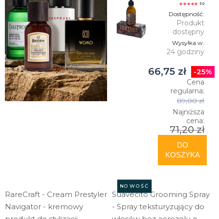
5.0
Dostępność:
Produkt
dostępny
Wysyłka w:
24 godziny
66,75 zł
-25%
Cena
regularna:
89,00 zł
Najniższa
cena:
71,20 zł
DO
KOSZYKA
NOWOŚĆ
RareCraft - Cream Prestyler
Suavecito Grooming Spray
Navigator - kremowy
- Spray teksturyzujący do
produkt do stylizacji
włosów bez aerozolu o