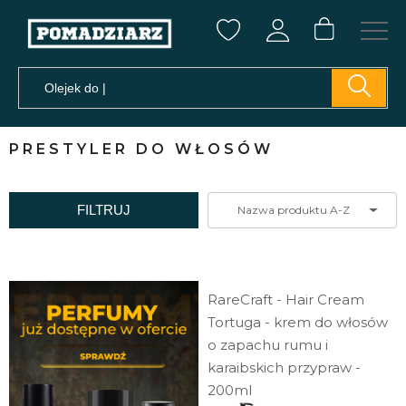
PRESTYLER DO WŁOSÓW
FILTRUJ
Nazwa produktu A-Z
RareCraft - Hair Cream
Tortuga - krem do włosów
o zapachu rumu i
karaibskich przypraw -
200ml