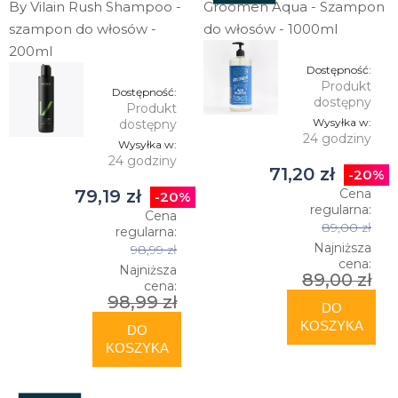
By Vilain Rush Shampoo -
Groomen Aqua - Szampon
szampon do włosów -
do włosów - 1000ml
200ml
Dostępność:
Produkt
Dostępność:
dostępny
Produkt
Wysyłka w:
dostępny
24 godziny
Wysyłka w:
24 godziny
71,20 zł
-20%
79,19 zł
Cena
-20%
regularna:
Cena
89,00 zł
regularna:
Najniższa
98,99 zł
cena:
Najniższa
89,00 zł
cena:
98,99 zł
DO
KOSZYKA
DO
KOSZYKA