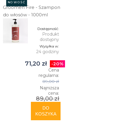
NOWOŚĆ
Groomen Fire - Szampon
do włosów - 1000ml
Dostępność:
Produkt
dostępny
Wysyłka w:
24 godziny
71,20 zł
-20%
Cena
regularna:
89,00 zł
Najniższa
cena:
89,00 zł
DO
KOSZYKA