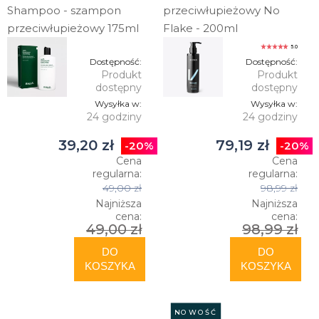
Shampoo - szampon
przeciwłupieżowy No
przeciwłupieżowy 175ml
Flake - 200ml
5.0
Dostępność:
Dostępność:
Produkt
Produkt
dostępny
dostępny
Wysyłka w:
Wysyłka w:
24 godziny
24 godziny
39,20 zł
79,19 zł
-20%
-20%
Cena
Cena
regularna:
regularna:
49,00 zł
98,99 zł
Najniższa
Najniższa
cena:
cena:
49,00 zł
98,99 zł
DO
DO
KOSZYKA
KOSZYKA
NOWOŚĆ