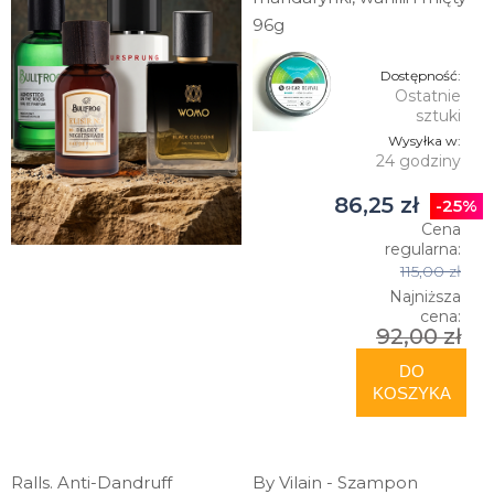
96g
Dostępność:
Ostatnie
sztuki
Wysyłka w:
24 godziny
86,25 zł
-25%
Cena
regularna:
115,00 zł
Najniższa
cena:
92,00 zł
DO
KOSZYKA
Ralls. Anti-Dandruff
By Vilain - Szampon