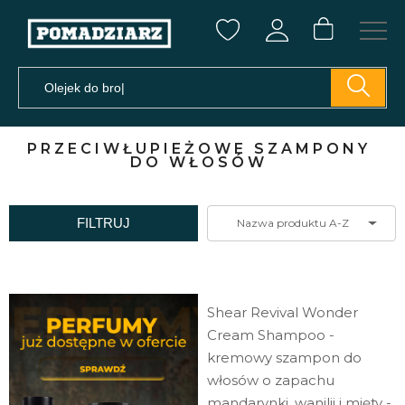
PRZECIWŁUPIEŻOWE SZAMPONY
DO WŁOSÓW
FILTRUJ
Nazwa produktu A-Z
Shear Revival Wonder
Cream Shampoo -
kremowy szampon do
włosów o zapachu
mandarynki, wanilii i mięty -