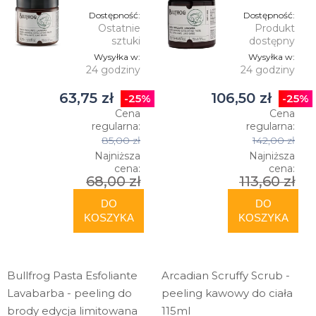
Dostępność:
Dostępność:
Ostatnie
Produkt
sztuki
dostępny
Wysyłka w:
Wysyłka w:
24 godziny
24 godziny
63,75 zł
106,50 zł
-25%
-25%
Cena
Cena
regularna:
regularna:
85,00 zł
142,00 zł
Najniższa
Najniższa
cena:
cena:
68,00 zł
113,60 zł
DO
DO
KOSZYKA
KOSZYKA
Bullfrog Pasta Esfoliante
Arcadian Scruffy Scrub -
Lavabarba - peeling do
peeling kawowy do ciała
brody edycja limitowana
115ml