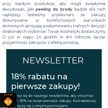
przy każdym produkcie, aby mogli świadomie
decydować, jaki
peeling do brody
będzie dla nich
najlepszy. Jesteśmy przekonani, że zakupy
dokonywane w komfortowych warunkach
domowych sprzyjają podejmowaniu trafnych decyzji i
doskonałych wyborów. Twoje kosmetyki dostarczymy
Ci już w ciągu 24 godzin w dni robocze, łącząc
przyjemność zakupów z efektywnością.
NEWSLETTER
18% rabatu na
pierwsze zakupy!
Zapisz się do naszego newslettera, aby otrzymać
kod -18% na swoje pierwsze zakupy. Kod rabatowy
4.9
nie łączy się z innymi promocjami.