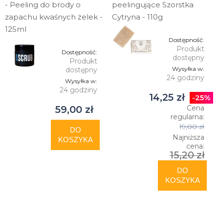
- Peeling do brody o
peelingujące Szorstka
zapachu kwaśnych żelek -
Cytryna - 110g
125ml
Dostępność:
Produkt
Dostępność:
dostępny
Produkt
Wysyłka w:
dostępny
24 godziny
Wysyłka w:
24 godziny
14,25 zł
-25%
59,00 zł
Cena
regularna:
19,00 zł
DO
Najniższa
KOSZYKA
cena:
15,20 zł
DO
KOSZYKA