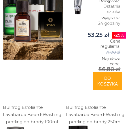
Dostępność:
Ostatnia
sztuka
Wysyłka w:
24 godziny
53,25 zł
-25%
Cena
regularna:
71,00 zł
Najniższa
cena:
56,80 zł
DO
KOSZYKA
Bullfrog Esfoliante
Bullfrog Esfoliante
Lavabarba Beard-Washing
Lavabarba Beard-Washing
- peeling do brody 100ml
- peeling do brody 250ml