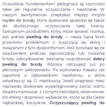
Oczywiście, fundamentem pielęgnacji są czynności
takie jak regularne oczyszczanie i nawilżanie. W
naszym asortymencie znajdziesz między innymi
mydło do brody
, które doskonale sprawdzi się także
do skutecznego oczyszczania całej twarzy.
Specjalnym produktem, który może sprawić różnicę,
jest jednak
peeling do brody
— nasza tajna broń
przeciwko problemom z łuszczącą się skórą i
związanym z tym dyskomfortem. Jeśli borykasz się ze
swędzeniem podczas zapuszczania lub noszenia
brody, zdecydowanie zalecamy wypróbować
dobry
peeling do brody
. Różnicę odczujesz już po
pierwszym zastosowaniu. Po wykonaniu masażu nie
zapomnij o odpowiednim nawilżeniu, a skóra
odwdzięczy się Ci miękkością. Jeżeli pragniesz mieć
naprawdę doskonale wypielęgnowany zarost, warto
eksperymentować z różnymi metodami, obserwować
ich efekty i stopniowo wybierać te, które są dla Ciebie
najbardziej korzystne.
Oczyszczający peeling do