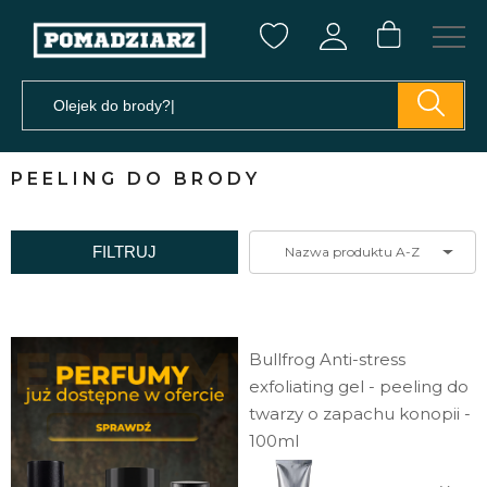
PEELING DO BRODY
FILTRUJ
Nazwa produktu A-Z
Bullfrog Anti-stress
exfoliating gel - peeling do
twarzy o zapachu konopii -
100ml