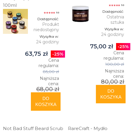
100ml
5.0
Dostępność:
5.0
Ostatnia
Dostępność:
sztuka
Produkt
Wysyłka w:
niedostępny
24 godziny
Wysyłka w:
24 godziny
75,00 zł
-25%
63,75 zł
Cena
-25%
regularna:
Cena
100,00 zł
regularna:
Najniższa
85,00 zł
cena:
Najniższa
80,00 zł
cena:
68,00 zł
DO
KOSZYKA
DO
KOSZYKA
Not Bad Stuff Beard Scrub
RareCraft - Mydło