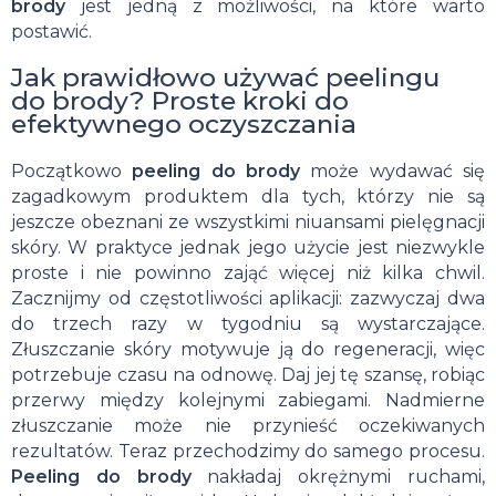
brody
jest jedną z możliwości, na które warto
postawić.
Jak prawidłowo używać peelingu
do brody? Proste kroki do
efektywnego oczyszczania
Początkowo
peeling do brody
może wydawać się
zagadkowym produktem dla tych, którzy nie są
jeszcze obeznani ze wszystkimi niuansami pielęgnacji
skóry. W praktyce jednak jego użycie jest niezwykle
proste i nie powinno zająć więcej niż kilka chwil.
Zacznijmy od częstotliwości aplikacji: zazwyczaj dwa
do trzech razy w tygodniu są wystarczające.
Złuszczanie skóry motywuje ją do regeneracji, więc
potrzebuje czasu na odnowę. Daj jej tę szansę, robiąc
przerwy między kolejnymi zabiegami. Nadmierne
złuszczanie może nie przynieść oczekiwanych
rezultatów. Teraz przechodzimy do samego procesu.
Peeling do brody
nakładaj okrężnymi ruchami,