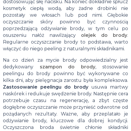
dostosowując siłę nacisku. Na koniec dokładnie spłucz
kosmetyk ciepłą wodą, aby żadne drobinki nie
pozostały we włosach lub pod nimi. Głębokie
oczyszczanie skóry powinno być czynnością
poprzedzającą odżywianie brody, w tym celu po
osuszeniu nałóż nawilżający
olejek do brody
.
Regularne oczyszczanie brody to podstawa, warto
włączyć do niego peeling z naturalnymi składnikami.
Na co dzień za mycie brody odpowiedzialny jest
dedykowany
szampon do brody
, stosowanie
peelingu do brody powinno być wykonywane co
kilka dni, aby pielęgnacja zarostu była kompleksowa.
Zastosowanie peelingu do brody
usuwa martwy
naskórek i redukuje swędzenie brody. Następnie cera
potrzebuje czasu na regenerację, a zbyt częste
dogłębne oczyszczanie może przynieść odwrotne od
pożądanych rezultaty. Ważne, aby przeplatało je
odżywianie brody, kluczowe dla dobrej kondycji.
Oczyszczona broda świetnie chłonie składniki