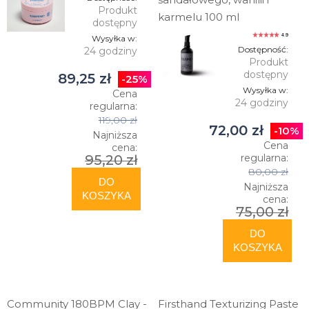
Produkt
karmelu 100 ml
dostępny
4.9
Wysyłka w:
Dostępność:
24 godziny
Produkt
dostępny
89,25 zł
-25%
Wysyłka w:
Cena
24 godziny
regularna:
119,00 zł
72,00 zł
-10%
Najniższa
Cena
cena:
regularna:
95,20 zł
80,00 zł
DO
Najniższa
KOSZYKA
cena:
75,00 zł
DO
KOSZYKA
Community 180BPM Clay -
Firsthand Texturizing Paste