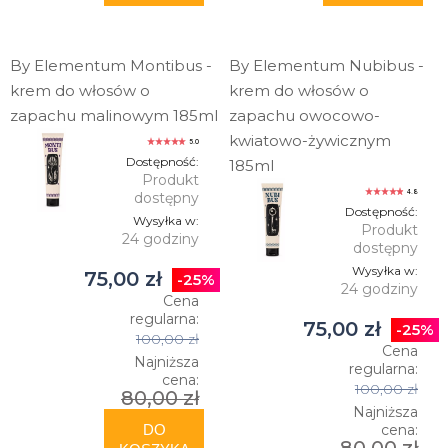
By Elementum Montibus -
By Elementum Nubibus -
krem do włosów o
krem do włosów o
zapachu malinowym 185ml
zapachu owocowo-
kwiatowo-żywicznym
5.0
Dostępność:
185ml
Produkt
4.8
dostępny
Dostępność:
Wysyłka w:
Produkt
24 godziny
dostępny
Wysyłka w:
75,00 zł
-25%
24 godziny
Cena
regularna:
75,00 zł
-25%
100,00 zł
Cena
Najniższa
regularna:
cena:
100,00 zł
80,00 zł
Najniższa
DO
cena: