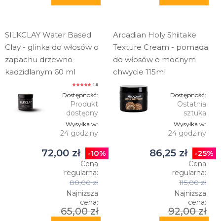
SILKCLAY Water Based
Arcadian Holy Shiitake
Clay - glinka do włosów o
Texture Cream - pomada
zapachu drzewno-
do włosów o mocnym
kadzidlanym 60 ml
chwycie 115ml
4.8
Dostępność:
Dostępność:
Produkt
Ostatnia
dostępny
sztuka
Wysyłka w:
Wysyłka w:
24 godziny
24 godziny
72,00 zł
86,25 zł
-10%
-25%
Cena
Cena
regularna:
regularna:
80,00 zł
115,00 zł
Najniższa
Najniższa
cena:
cena:
65,00 zł
92,00 zł