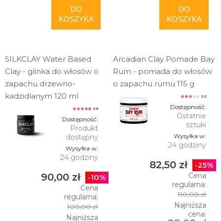
DO
DO
KOSZYKA
KOSZYKA
SILKCLAY Water Based
Arcadian Clay Pomade Bay
Clay - glinka do włosów o
Rum - pomada do włosów
zapachu drzewno-
o zapachu rumu 115 g
kadzidlanym 120 ml
3.0
Dostępność:
4.9
Ostatnie
Dostępność:
sztuki
Produkt
Wysyłka w:
dostępny
24 godziny
Wysyłka w:
24 godziny
82,50 zł
-25%
90,00 zł
Cena
-10%
regularna:
Cena
110,00 zł
regularna:
Najniższa
100,00 zł
cena:
Najniższa