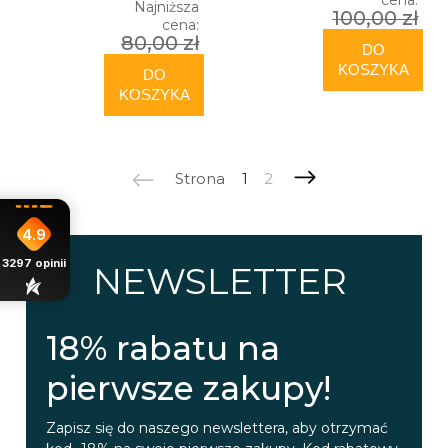
Najniższa
100,00 zł
cena:
80,00 zł
DO
KOSZYKA
DO
KOSZYKA
Strona
1
2
4.9
3297
opinii
NEWSLETTER
18% rabatu na
pierwsze zakupy!
Zapisz się do naszego newslettera, aby otrzymać