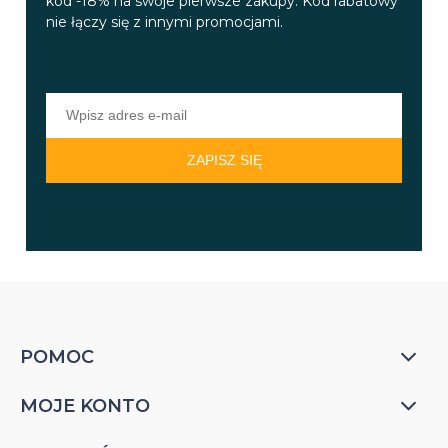
kod -18% na swoje pierwsze zakupy. Kod rabatowy
nie łączy się z innymi promocjami.
ZAPISZ SIĘ
POMOC
MOJE KONTO