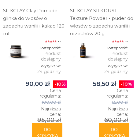
SILKCLAY Clay Pomade -
SILKCLAY SILKDUST
glinka do włosów o
Texture Powder - puder do
zapachu wanilii i kakao 120
włosów o zapachu wanilii i
ml
orzechów 20 g
4.5
5.0
Dostępność:
Dostępność:
Produkt
Produkt
dostępny
dostępny
Wysyłka w:
Wysyłka w:
24 godziny
24 godziny
90,00 zł
58,50 zł
-10%
-10%
Cena
Cena
regularna:
regularna:
100,00 zł
65,00 zł
Najniższa
Najniższa
cena:
cena:
95,00 zł
60,00 zł
DO
DO
KOSZYKA
KOSZYKA