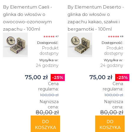
By Elementum Caeli -
By Elementum Deserto -
glinka do włosów o
glinka do włosów o
owocowo-ozonowym
zapachu kakao, szałwii i
zapachu - 100ml
bergamotki - 100ml
4.7
4.9
Dostępność:
Dostępność:
Produkt
Produkt
dostępny
dostępny
Wysyłka w:
Wysyłka w:
24 godziny
24 godziny
75,00 zł
75,00 zł
-25%
-25%
Cena
Cena
regularna:
regularna:
100,00 zł
100,00 zł
Najniższa
Najniższa
cena:
cena:
80,00 zł
80,00 zł
DO
DO
KOSZYKA
KOSZYKA