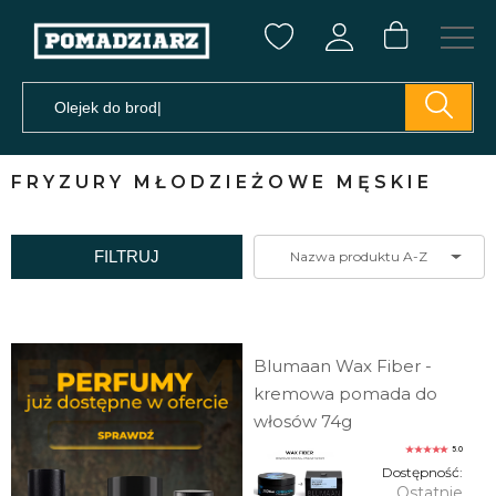
FRYZURY MŁODZIEŻOWE MĘSKIE
FILTRUJ
Nazwa produktu A-Z
Blumaan Wax Fiber -
kremowa pomada do
włosów 74g
5.0
Dostępność:
Ostatnie