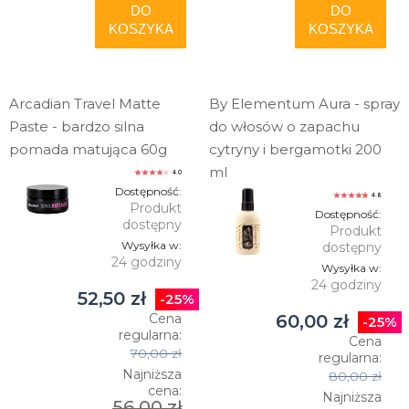
DO
DO
KOSZYKA
KOSZYKA
Arcadian Travel Matte
By Elementum Aura - spray
Paste - bardzo silna
do włosów o zapachu
pomada matująca 60g
cytryny i bergamotki 200
ml
4.0
Dostępność:
4.8
Produkt
Dostępność:
dostępny
Produkt
Wysyłka w:
dostępny
24 godziny
Wysyłka w:
24 godziny
52,50 zł
-25%
Cena
60,00 zł
-25%
regularna:
Cena
70,00 zł
regularna:
Najniższa
80,00 zł
cena:
Najniższa
56,00 zł