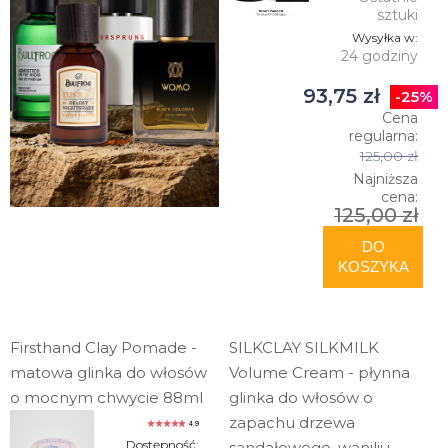
sztuki
Wysyłka w:
24 godziny
93,75 zł
-25%
Cena
regularna:
125,00 zł
Najniższa
cena:
125,00 zł
DO
KOSZYKA
Firsthand Clay Pomade -
SILKCLAY SILKMILK
matowa glinka do włosów
Volume Cream - płynna
o mocnym chwycie 88ml
glinka do włosów o
zapachu drzewa
4.9
Dostępność:
sandałowego, wanilii i