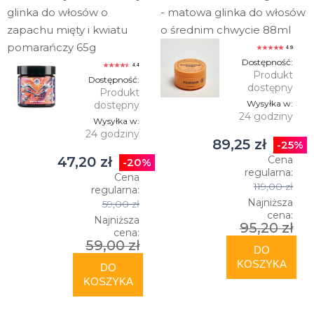
glinka do włosów o
- matowa glinka do włosów
zapachu mięty i kwiatu
o średnim chwycie 88ml
pomarańczy 65g
4.9
Dostępność:
4.4
Produkt
Dostępność:
dostępny
Produkt
Wysyłka w:
dostępny
24 godziny
Wysyłka w:
24 godziny
89,25 zł
-25%
47,20 zł
Cena
-20%
regularna:
Cena
119,00 zł
regularna:
Najniższa
59,00 zł
cena:
Najniższa
95,20 zł
cena:
59,00 zł
DO
KOSZYKA
DO
KOSZYKA