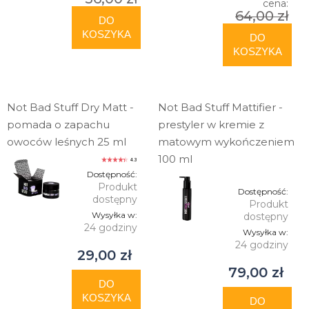
cena:
64,00 zł
DO
KOSZYKA
DO
KOSZYKA
Not Bad Stuff Dry Matt -
Not Bad Stuff Mattifier -
pomada o zapachu
prestyler w kremie z
owoców leśnych 25 ml
matowym wykończeniem
100 ml
4.3
Dostępność:
Produkt
Dostępność:
dostępny
Produkt
Wysyłka w:
dostępny
24 godziny
Wysyłka w:
24 godziny
29,00 zł
79,00 zł
DO
KOSZYKA
DO