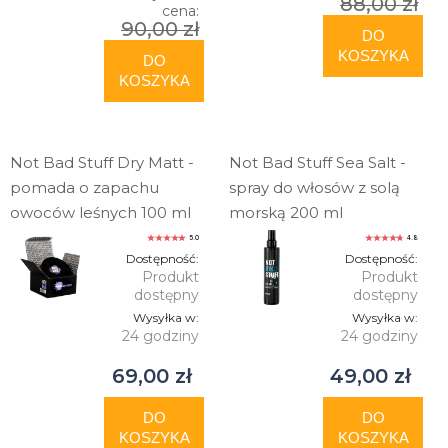
88,00 zł
cena:
90,00 zł
DO
KOSZYKA
DO
KOSZYKA
Not Bad Stuff Dry Matt -
Not Bad Stuff Sea Salt -
pomada o zapachu
spray do włosów z solą
owoców leśnych 100 ml
morską 200 ml
5.0
4.8
Dostępność:
Dostępność:
Produkt
Produkt
dostępny
dostępny
Wysyłka w:
Wysyłka w:
24 godziny
24 godziny
69,00 zł
49,00 zł
DO
DO
KOSZYKA
KOSZYKA