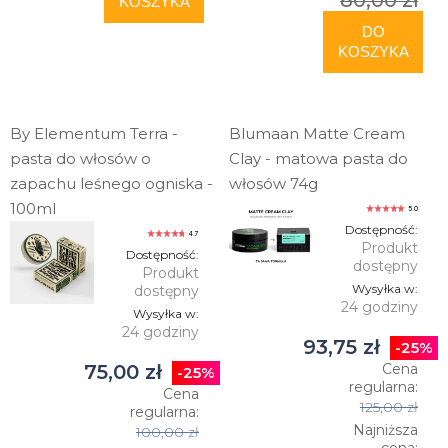
80,00 zł
KOSZYKA
DO
KOSZYKA
By Elementum Terra -
Blumaan Matte Cream
pasta do włosów o
Clay - matowa pasta do
zapachu leśnego ogniska -
włosów 74g
100ml
5.0
Dostępność:
4.7
Produkt
Dostępność:
dostępny
Produkt
Wysyłka w:
dostępny
24 godziny
Wysyłka w:
24 godziny
93,75 zł
-25%
75,00 zł
Cena
-25%
regularna:
Cena
125,00 zł
regularna:
Najniższa
100,00 zł
cena: