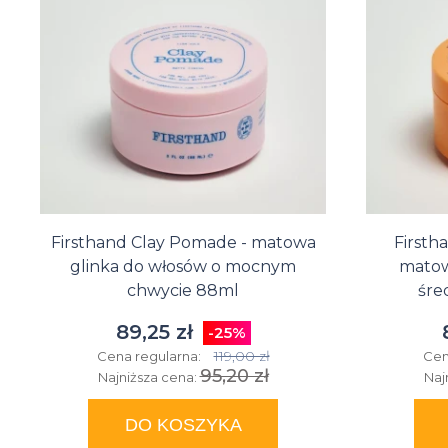
Firsthand Clay Pomade - matowa
Firsth
glinka do włosów o mocnym
matow
chwycie 88ml
śre
89,25 zł
-25%
119,00 zł
Cena regularna:
Cen
95,20 zł
Najniższa cena:
Naj
DO KOSZYKA