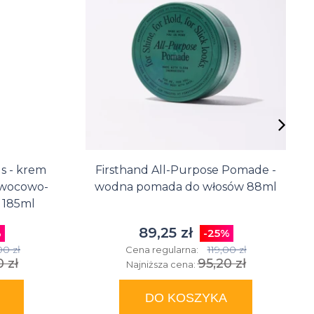
perfumowane
Balsam do
Zestawy
Wody
ust dla
do
toaletowe
mężczyzn
tatuażu
 - krem
Firsthand All-Purpose Pomade -
owocowo-
wodna pomada do włosów 88ml
 185ml
89,25 zł
%
-25%
00 zł
119,00 zł
Cena regularna:
 zł
95,20 zł
Najniższa cena:
DO KOSZYKA