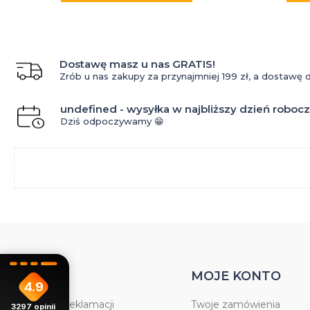
Dostawę masz u nas GRATIS!
Zrób u nas zakupy za przynajmniej 199 zł, a dostawę
undefined - wysyłka w najbliższy dzień roboc
Dziś odpoczywamy 😁
POMOC
MOJE KONTO
4.9
Formularz reklamacji
Twoje zamówienia
3297
opinii