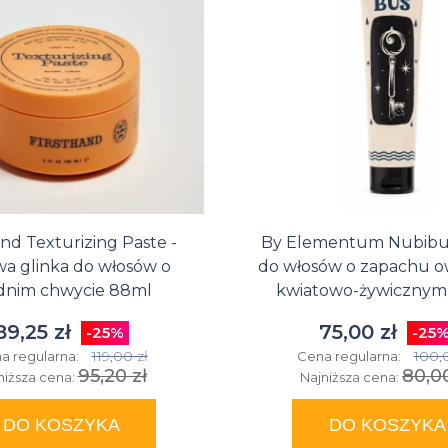
na
Suszarka do
Glinki do
Matowe
farbowanych
włosów
zimę
brody
włosów
pasty
Przeciwłupieżowe
Suszarki
na bazie
do
szampony do
do
wosków
włosów
włosów
włosów
and Texturizing Paste -
By Elementum Nubibus
a glinka do włosów o
do włosów o zapachu 
dnim chwycie 88ml
kwiatowo-żywicznym
89,25 zł
75,00 zł
-25%
-25
119,00 zł
100,
a regularna:
Cena regularna:
95,20 zł
80,00
niższa cena:
Najniższa cena:
DO KOSZYKA
DO KOSZYKA