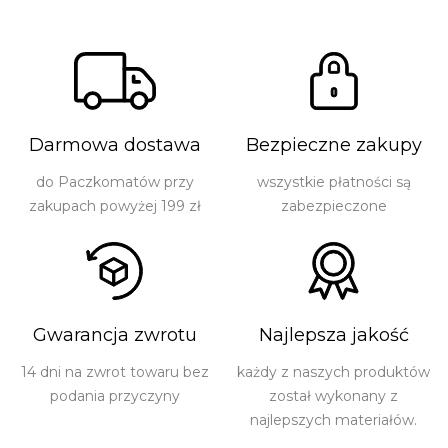
Darmowa dostawa
Bezpieczne zakupy
do Paczkomatów przy
wszystkie płatności są
zakupach powyżej 199 zł
zabezpieczone
Gwarancja zwrotu
Najlepsza jakość
14 dni na zwrot towaru bez
każdy z naszych produktów
podania przyczyny
został wykonany z
najlepszych materiałów.