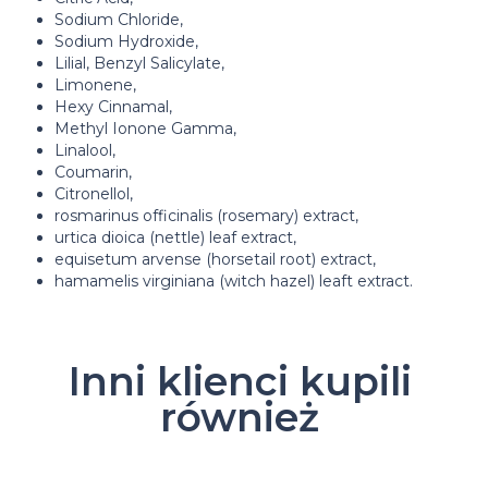
Sodium Chloride,
Sodium Hydroxide,
Lilial, Benzyl Salicylate,
Limonene,
Hexy Cinnamal,
Methyl Ionone Gamma,
Linalool,
Coumarin,
Citronellol,
rosmarinus officinalis (rosemary) extract,
urtica dioica (nettle) leaf extract,
equisetum arvense (horsetail root) extract,
hamamelis virginiana (witch hazel) leaft extract.
Inni klienci kupili
również