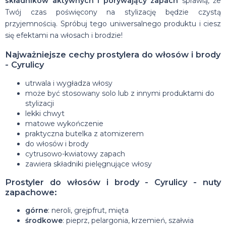
składników aktywnych i porywający zapach
sprawią, że
Twój czas poświęcony na stylizację będzie czystą
przyjemnością. Spróbuj tego uniwersalnego produktu i ciesz
się efektami na włosach i brodzie!
Najważniejsze cechy prostylera do włosów i brody
- Cyrulicy
utrwala i wygładza włosy
może być stosowany solo lub z innymi produktami do
stylizacji
lekki chwyt
matowe wykończenie
praktyczna butelka z atomizerem
do włosów i brody
cytrusowo-kwiatowy zapach
zawiera składniki pielęgnujące włosy
Prostyler do włosów i brody - Cyrulicy - nuty
zapachowe:
górne
: neroli, grejpfrut, mięta
środkowe
: pieprz, pelargonia, krzemień, szałwia