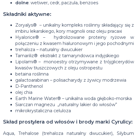
dolne
: wetiwer, cedr, paczula, benzoes
Składniki aktywne:
Zoryalys® – unikalny kompleks roślinny składający się z
imbiru lekarskiego, kory magnolii oraz oleju pracaxi
Hyalorice® – hydrolizowane proteiny ryżowe w
połączeniu z kwasem hialuronowym i jego pochodnymi
trehaloza – naturalny dwucukier
Tamariliz® ekstrakt z tamaryndowca indyjskiego
Lipolami® – monoestry otrzymywane z trójglicerydów
kwasów tłuszczowych z oleju ostropestu
betaina roślinna
galactoarabinan – polisacharydy z żywicy modrzewia
D-Panthenol
olej chia
Earth Marine Water® – unikalna woda głęboko-morska
Siarczan magnezu „naturalny lakier do włosów”
mikrokrystaliczna celuloza
Skład prostylera od włosów i brody marki Cyrulicy:
Aqua, Trehalose (trehaloza naturalny dwucukier), Silybum