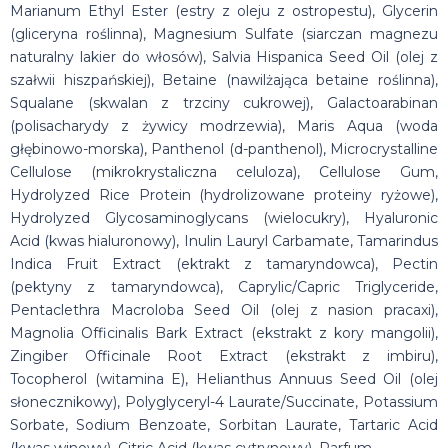
Marianum Ethyl Ester (estry z oleju z ostropestu), Glycerin
(gliceryna roślinna), Magnesium Sulfate (siarczan magnezu
naturalny lakier do włosów), Salvia Hispanica Seed Oil (olej z
szałwii hiszpańskiej), Betaine (nawilżająca betaine roślinna),
Squalane (skwalan z trzciny cukrowej), Galactoarabinan
(polisacharydy z żywicy modrzewia), Maris Aqua (woda
głębinowo-morska), Panthenol (d-panthenol), Microcrystalline
Cellulose (mikrokrystaliczna celuloza), Cellulose Gum,
Hydrolyzed Rice Protein (hydrolizowane proteiny ryżowe),
Hydrolyzed Glycosaminoglycans (wielocukry), Hyaluronic
Acid (kwas hialuronowy), Inulin Lauryl Carbamate, Tamarindus
Indica Fruit Extract (ektrakt z tamaryndowca), Pectin
(pektyny z tamaryndowca), Caprylic/Capric Triglyceride,
Pentaclethra Macroloba Seed Oil (olej z nasion pracaxi),
Magnolia Officinalis Bark Extract (ekstrakt z kory mangolii),
Zingiber Officinale Root Extract (ekstrakt z imbiru),
Tocopherol (witamina E), Helianthus Annuus Seed Oil (olej
słonecznikowy), Polyglyceryl-4 Laurate/Succinate, Potassium
Sorbate, Sodium Benzoate, Sorbitan Laurate, Tartaric Acid
(kwas winowy), Citric Acid (kwas cytrynowy), Parfum.