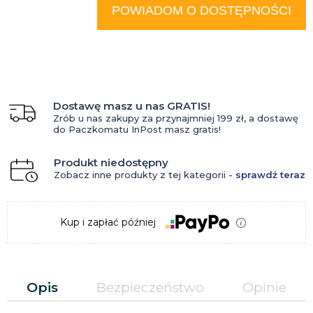
krócej niż 30 dni, wyświetlana jest
POWIADOM O DOSTĘPNOŚCI
najniższa cena od momentu, kiedy
produkt pojawił się w sprzedaży.
Dostawę masz u nas GRATIS!
Zrób u nas zakupy za przynajmniej 199 zł, a dostawę
do Paczkomatu InPost masz gratis!
Produkt niedostępny
Zobacz inne produkty z tej kategorii -
sprawdź teraz
Kup i zapłać później
Opis
Bezpieczeństwo
Opinie