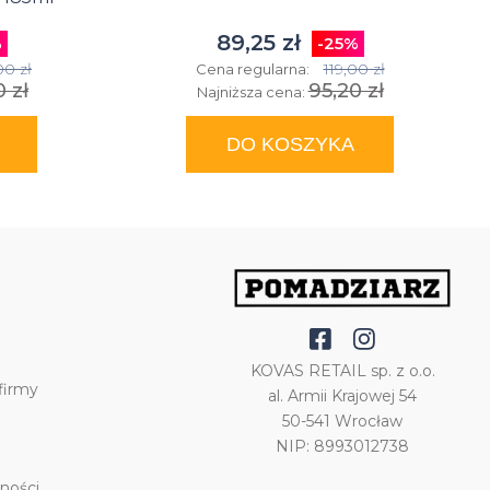
89,25 zł
%
-25%
00 zł
119,00 zł
Cena regularna:
 zł
95,20 zł
Najniższa cena:
DO KOSZYKA
KOVAS RETAIL sp. z o.o.
firmy
al. Armii Krajowej 54
50-541 Wrocław
NIP: 8993012738
ności