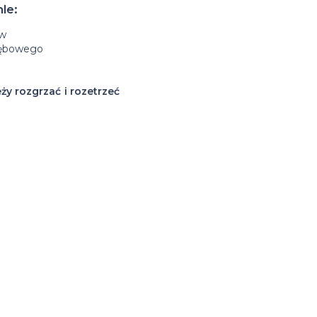
le:
ów
dębowego
ży rozgrzać i rozetrzeć