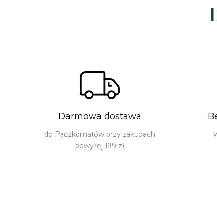
Darmowa dostawa
B
do Paczkomatów przy zakupach
w
powyżej 199 zł