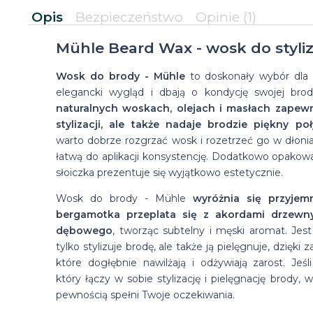
Opis
Bezpieczeństwo
Opinie
(1)
Mühle Beard Wax - wosk do styliz
Wosk do brody - Mühle
to doskonały wybór dla 
elegancki wygląd i dbają o kondycję swojej bro
naturalnych woskach, olejach i masłach zapewn
stylizacji, ale także nadaje brodzie piękny poł
warto dobrze rozgrzać wosk i rozetrzeć go w dłonia
łatwą do aplikacji konsystencję. Dodatkowo opakow
słoiczka prezentuje się wyjątkowo estetycznie.
Wosk do brody - Mühle
wyróżnia się przyje
bergamotka przeplata się z akordami drzew
dębowego
, tworząc subtelny i męski aromat. Jest
tylko stylizuje brodę, ale także ją pielęgnuje, dzięki 
które dogłębnie nawilżają i odżywiają zarost. Jeśl
który łączy w sobie stylizację i pielęgnację brody,
pewnością spełni Twoje oczekiwania.