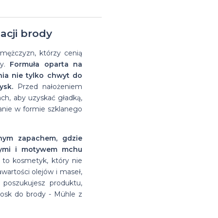
na
Suszarka do
Glinki do
Matowe
farbowanych
włosów
zimę
brody
acji brody
włosów
pasty
Przeciwłupieżowe
Suszarki
na bazie
do
szampony do
do
mężczyzn, którzy cenią
dy.
Formuła oparta na
wosków
włosów
włosów
włosów
ia nie tylko chwyt do
ysk.
Przed nałożeniem
ch, aby uzyskać gładką,
anie w formie szklanego
mnym zapachem, gdzie
nymi i motywem mchu
 to kosmetyk, który nie
zawartości olejów i maseł,
i poszukujesz produktu,
 wosk do brody - Mühle z