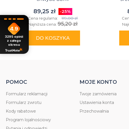
89,25 zł
-25%
119,00 zł
Cena regularna:
Cen
95,20 zł
Najniższa cena:
Naj
4.9
3295
opinii
DO KOSZYKA
z całego
okresu
POMOC
MOJE KONTO
Formularz reklamacji
Twoje zamówienia
Formularz zwrotu
Ustawienia konta
Kody rabatowe
Przechowalnia
Program lojalnościowy
Pytania i odpowiedzi