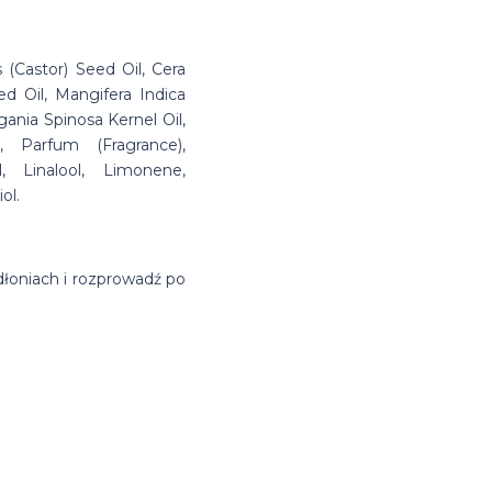
Castor) Seed Oil, Cera
d Oil, Mangifera Indica
ania Spinosa Kernel Oil,
, Parfum (Fragrance),
al, Linalool, Limonene,
ol.
dłoniach i rozprowadź po