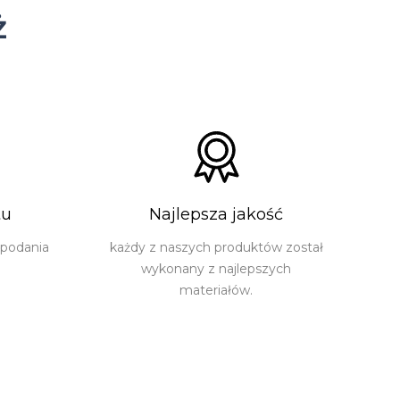
ż
tu
Najlepsza jakość
 podania
każdy z naszych produktów został
wykonany z najlepszych
materiałów.