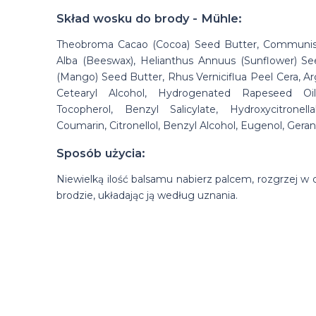
Skład wosku do brody - Mühle:
Theobroma Cacao (Cocoa) Seed Butter, Communis (
Alba (Beeswax), Helianthus Annuus (Sunflower) See
(Mango) Seed Butter, Rhus Verniciflua Peel Cera, Arg
Cetearyl Alcohol, Hydrogenated Rapeseed Oil
Tocopherol, Benzyl Salicylate, Hydroxycitronell
Coumarin, Citronellol, Benzyl Alcohol, Eugenol, Gerani
Sposób użycia:
Niewielką ilość balsamu nabierz palcem, rozgrzej w 
brodzie, układając ją według uznania.