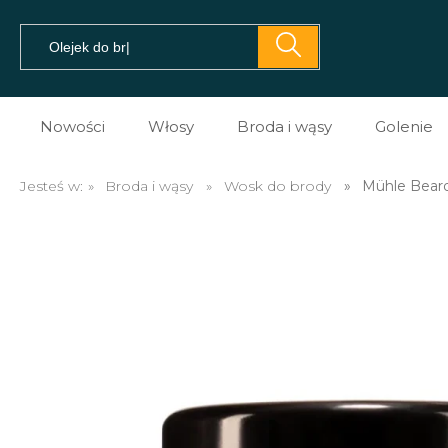
Nowości
Włosy
Broda i wąsy
Golenie
Pomady do włosów
Prezent dla brodacza
Kosme
Jesteś w:
»
Broda i wąsy
»
Wosk do brody
»
Mühle Beard 
Prestyler do włosów
Olejki do brody
Kosme
Tonik do włosów
Balsamy do brody
Kosme
Spray do włosów
Szampony do brody
Maszy
Sól morska do włosów
Na porost brody
Brzyt
Glinki do włosów
Mydło do brody
Akces
Pasta do włosów
Akcesoria do brody i w