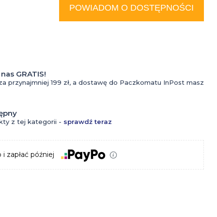
do
produkt jest sprzedawany
POWIADOM O DOSTĘPNOŚCI
iż 30 dni, wyświetlana jest
tatuażu
za cena od momentu, kiedy
pojawił się w sprzedaży.
Kremy
do
nas GRATIS!
Kosmetyki
tatuażu
za przynajmniej 199 zł, a dostawę do Paczkomatu InPost masz
do
Krem z
tępny
oczyszczania
filtrem
ty z tej kategorii -
sprawdź teraz
twarzy dla
do
 i zapłać później
mężczyzn
tatuażu
Krem do
Olejki
Perfumy
twarzy dla
do
Wody
mężczyzn
tatuażu