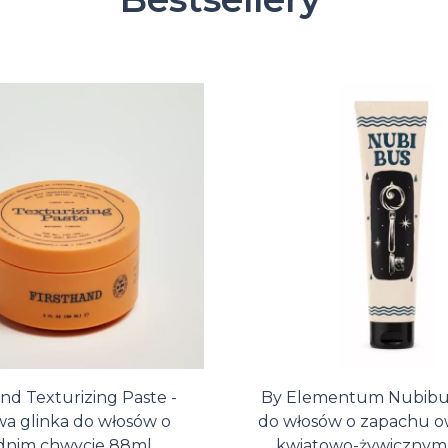
and Texturizing Paste -
By Elementum Nubibus
a glinka do włosów o
do włosów o zapachu 
dnim chwycie 88ml
kwiatowo-żywicznym