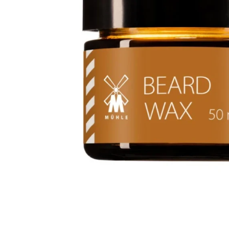
Krem do włosów
Woski do wąsów
Odżywki do włosów
Odżywki do brody
Szampony do włosów
Wosk do brody
Pudry do włosów
Peeling do brody
Farby do włosów
Farby do brody
Akcesoria do włosów
Zestaw dla brodacza
Wybór blogera Popraw wONs