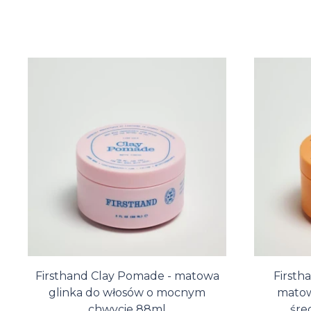
Firsthand Clay Pomade - matowa
Firsth
glinka do włosów o mocnym
matow
chwycie 88ml
śre