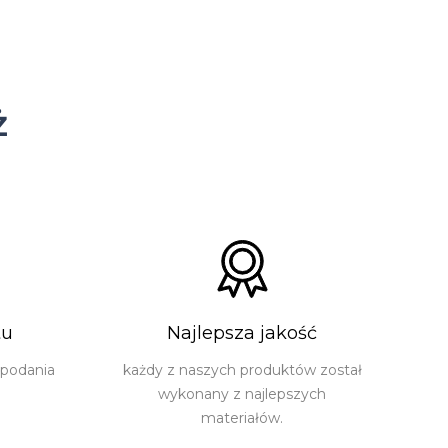
ż
tu
Najlepsza jakość
 podania
każdy z naszych produktów został
wykonany z najlepszych
materiałów.