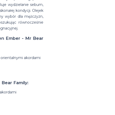
uluje wydzielanie sebum,
skonałej kondycji. Olejek
ny wybór dla mężczyzn,
oszukując równocześnie
ęgnacyjnej.
den Ember - Mr Bear
 orientalnymi akordami
 Bear Family:
 akordami