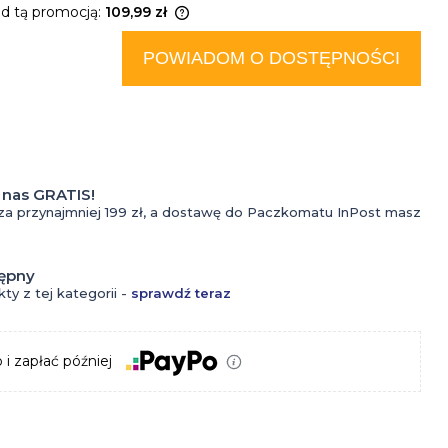
do
ed tą promocją:
109,99 zł
tatuażu
produkt jest sprzedawany
POWIADOM O DOSTĘPNOŚCI
niż 30 dni, wyświetlana jest
Kremy
sza cena od momentu, kiedy
 pojawił się w sprzedaży.
do
Kosmetyki
tatuażu
nas GRATIS!
do
Krem z
za przynajmniej 199 zł, a dostawę do Paczkomatu InPost masz
oczyszczania
filtrem
tępny
twarzy dla
do
ty z tej kategorii -
sprawdź teraz
mężczyzn
tatuażu
 i zapłać później
Krem do
Olejki
Perfumy
twarzy dla
do
Wody
mężczyzn
tatuażu