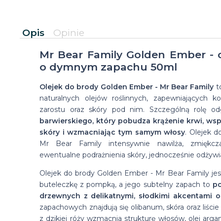
Opis
Opinie
Mr Bear Family Golden Ember - 
o dymnym zapachu 50ml
Olejek do brody Golden Ember - Mr Bear Family
t
naturalnych olejów roślinnych, zapewniających k
zarostu oraz skóry pod nim. Szczególną rolę od
barwierskiego, który pobudza krążenie krwi, w
skóry i wzmacniając tym samym włosy
. Olejek 
Mr Bear Family intensywnie nawilża, zmiękcz
ewentualne podrażnienia skóry, jednocześnie odżywia
Olejek do brody Golden Ember - Mr Bear Family j
buteleczkę z pompką, a jego subtelny zapach to
po
drzewnych z delikatnymi, słodkimi akcentami o
zapachowych znajdują się olibanum, skóra oraz liście
z dzikiej róży wzmacnia strukturę włosów, olej arg