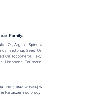
ear Family:
is Oil, Argania Spinosa
us Tinctorius Seed Oil,
d Oil, Tocopherol, Hexyl
ate, Limonene, Coumarin,
óż na brodę oraz wmasuj w
nie kartaczem do brody.