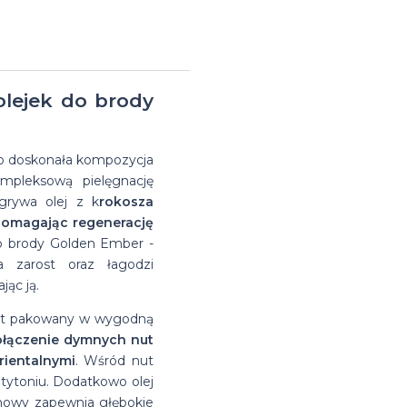
na
Suszarka do
Glinki do
Matowe
farbowanych
włosów
zimę
brody
włosów
pasty
Przeciwłupieżowe
Suszarki
olejek do brody
na bazie
do
szampony do
do
wosków
włosów
włosów
włosów
o doskonała kompozycja
ompleksową pielęgnację
grywa olej z k
rokosza
spomagając regenerację
do brody Golden Ember -
a zarost oraz łagodzi
jąc ją.
est pakowany w wygodną
łączenie dymnych nut
rientalnymi
. Wśród nut
 tytoniu. Dodatkowo olej
anowy zapewnia głębokie