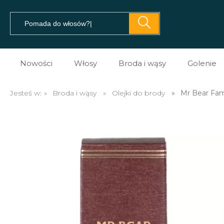
Nowości
Włosy
Broda i wąsy
Golenie
Pomady do włosów
Prezent dla brodacza
Kosme
Jesteś w:
»
Broda i wąsy
»
Olejki do brody
»
Mr Bear Fam
Prestyler do włosów
Olejki do brody
Kosme
Tonik do włosów
Balsamy do brody
Kosme
Spray do włosów
Szampony do brody
Maszy
Sól morska do włosów
Na porost brody
Brzyt
Glinki do włosów
Mydło do brody
Akces
Pasta do włosów
Akcesoria do brody i w