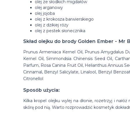
olej ze słodkich migdałów
olej arganowy
olej jojoba
olej z krokosza barwierskiego
olej z dzikiej róży
olej z pestek słonecznika
Skład olejku do brody Golden Ember - Mr B
Prunus Armeniaca Kernel Oil, Prunus Amygdalus Dulc
Kernel Oil, Simmondsia Chinensis Seed Oil, Cartham
Parfum, Rosa Canina Fruit Oil, Helianthus Annuus See
Cinnamal, Benzyl Salicylate, Linalool, Benzyl Benzo
Citronellol
Sposób użycia:
Kilka kropel olejku wylej na dłonie, rozetrzyj i nał
skórę pod nią. Warto rozprowadzić kosmetyk dokład