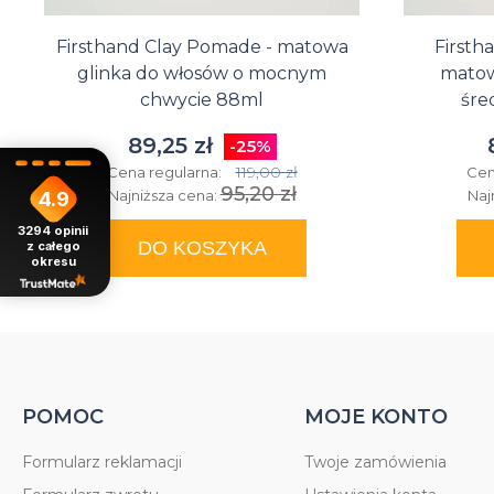
Firsthand Clay Pomade - matowa
Firsth
glinka do włosów o mocnym
matow
chwycie 88ml
śre
89,25 zł
-25%
119,00 zł
Cena regularna:
Cen
95,20 zł
Najniższa cena:
Naj
4.9
3294
opinii
DO KOSZYKA
z całego
okresu
POMOC
MOJE KONTO
Formularz reklamacji
Twoje zamówienia