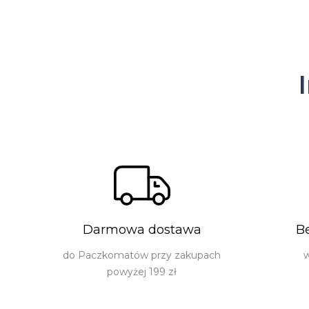
Darmowa dostawa
B
do Paczkomatów przy zakupach
w
powyżej 199 zł