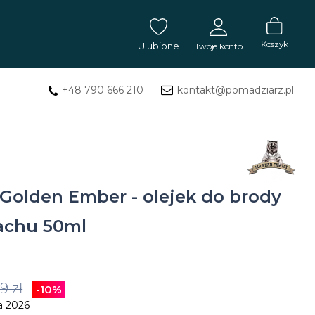
Koszyk
Ulubione
Twoje konto
+48 790 666 210
kontakt@pomadziarz.pl
ZALOGUJ SIĘ
Masła
Nie pamiętasz hasła?
ZAREJESTRUJ SIĘ
do
tatuażu
 Golden Ember - olejek do brody
Mydła
achu 50ml
do
tatuażu
9 zł
-10%
Balsam
a 2026