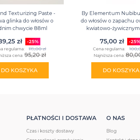
and Texturizing Paste -
By Elementum Nubibus
a glinka do włosów o
do włosów o zapachu 
dnim chwycie 88ml
kwiatowo-żywicznym
89,25 zł
75,00 zł
-25%
-25
119,00 zł
100,
a regularna:
Cena regularna:
95,20 zł
80,00
niższa cena:
Najniższa cena:
DO KOSZYKA
DO KOSZYKA
PŁATNOŚCI I DOSTAWA
O NAS
Czas i koszty dostawy
Blog