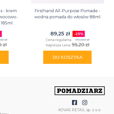
 - krem
Firsthand All-Purpose Pomade -
owocowo-
wodna pomada do włosów 88ml
 185ml
89,25 zł
%
-25%
00 zł
119,00 zł
Cena regularna:
 zł
95,20 zł
Najniższa cena:
DO KOSZYKA
KOVAS RETAIL sp. z o.o.