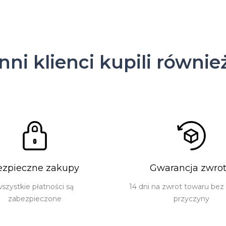
Inni klienci kupili równie
ezpieczne zakupy
Gwarancja zwro
szystkie płatności są
14 dni na zwrot towaru bez
zabezpieczone
przyczyny