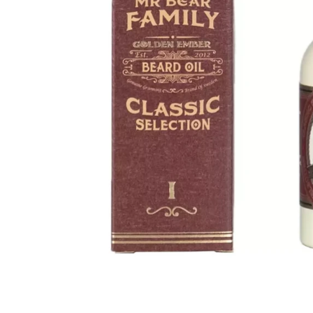
Krem do włosów
Woski do wąsów
Odżywki do włosów
Odżywki do brody
Szampony do włosów
Wosk do brody
Pudry do włosów
Peeling do brody
Farby do włosów
Farby do brody
Akcesoria do włosów
Zestaw dla brodacza
Wybór blogera Popraw wONs