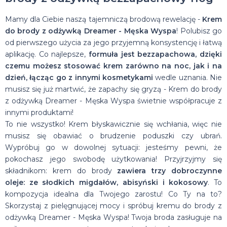
Mamy dla Ciebie naszą tajemniczą brodową rewelację -
Krem
do brody z odżywką Dreamer - Męska Wyspa
! Polubisz go
od pierwszego użycia za jego przyjemną konsystencję i łatwą
aplikację. Co najlepsze,
formuła jest bezzapachowa, dzięki
czemu możesz stosować krem zarówno na noc, jak i na
dzień, łącząc go z innymi kosmetykami
wedle uznania. Nie
musisz się już martwić, że zapachy się gryzą - Krem do brody
z odżywką Dreamer - Męska Wyspa świetnie współpracuje z
innymi produktami!
To nie wszystko! Krem błyskawicznie się wchłania, więc nie
musisz się obawiać o brudzenie poduszki czy ubrań.
Wypróbuj go w dowolnej sytuacji: jesteśmy pewni, że
pokochasz jego swobodę użytkowania! Przyjrzyjmy się
składnikom: krem do brody
zawiera trzy dobroczynne
oleje: ze słodkich migdałów, abisyński i kokosowy
. To
kompozycja idealna dla Twojego zarostu! Co Ty na to?
Skorzystaj z pielęgnującej mocy i spróbuj kremu do brody z
odżywką Dreamer - Męska Wyspa! Twoja broda zasługuje na