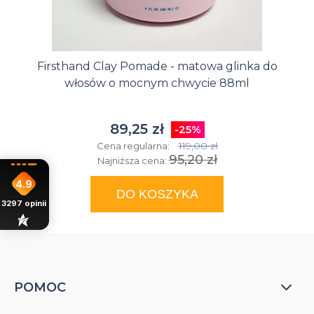
Firsthand Clay Pomade - matowa glinka do
włosów o mocnym chwycie 88ml
89,25 zł
-25%
119,00 zł
Cena regularna:
95,20 zł
Najniższa cena:
4.9
DO KOSZYKA
3297
opinii
POMOC