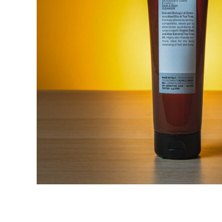
Krem do włosów
Woski do wąsów
Odżywki do włosów
Odżywki do brody
Szampony do włosów
Wosk do brody
Pudry do włosów
Peeling do brody
Farby do włosów
Farby do brody
Akcesoria do włosów
Zestaw dla brodacza
Wybór blogera Popraw wONs