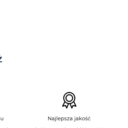
ż
tu
Najlepsza jakość