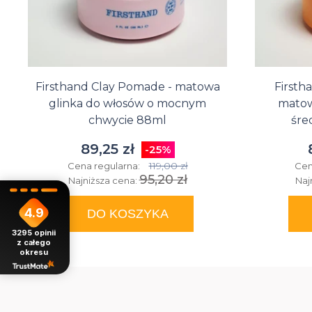
Firsthand Clay Pomade - matowa
Firsth
glinka do włosów o mocnym
matow
chwycie 88ml
śre
89,25 zł
-25%
119,00 zł
Cena regularna:
Cen
95,20 zł
Najniższa cena:
Naj
4.9
DO KOSZYKA
3295
opinii
z całego
okresu