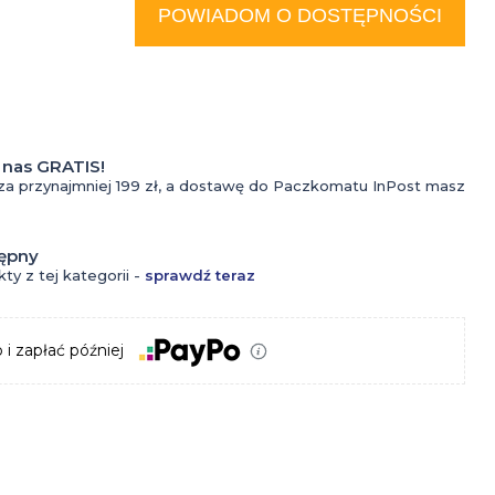
do
POWIADOM O DOSTĘPNOŚCI
tatuażu
Kremy
do
nas GRATIS!
Kosmetyki
tatuażu
za przynajmniej 199 zł, a dostawę do Paczkomatu InPost masz
do
Krem z
tępny
oczyszczania
filtrem
ty z tej kategorii -
sprawdź teraz
twarzy dla
do
 i zapłać później
mężczyzn
tatuażu
Krem do
Olejki
Perfumy
twarzy dla
do
Wody
mężczyzn
tatuażu