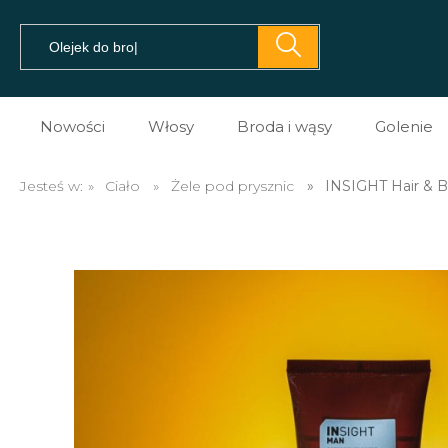
Nowości
Włosy
Broda i wąsy
Golenie
Pomady do włosów
Prezent dla brodacza
Kosme
Jesteś w:
»
Ciało
»
Żele pod prysznic
»
INSIGHT Hair & Bo
Prestyler do włosów
Olejki do brody
Kosme
Tonik do włosów
Balsamy do brody
Kosme
Spray do włosów
Szampony do brody
Maszy
Sól morska do włosów
Na porost brody
Brzyt
Glinki do włosów
Mydło do brody
Akces
Pasta do włosów
Akcesoria do brody i w