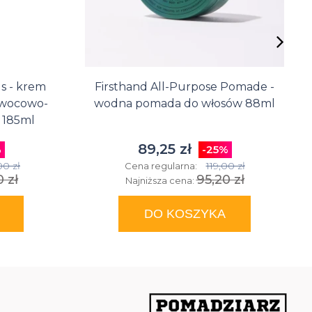
 - krem
Firsthand All-Purpose Pomade -
owocowo-
wodna pomada do włosów 88ml
 185ml
89,25 zł
%
-25%
00 zł
119,00 zł
Cena regularna:
 zł
95,20 zł
Najniższa cena:
DO KOSZYKA