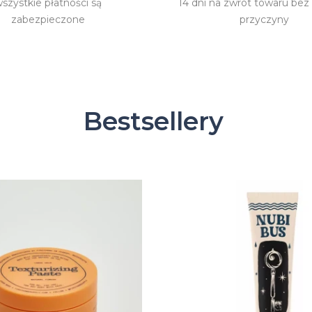
szystkie płatności są
14 dni na zwrot towaru bez
zabezpieczone
przyczyny
Bestsellery