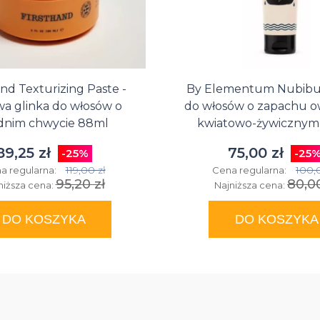
and Texturizing Paste -
By Elementum Nubibus
a glinka do włosów o
do włosów o zapachu 
dnim chwycie 88ml
kwiatowo-żywicznym
89,25 zł
75,00 zł
-25%
-25
119,00 zł
100,
a regularna:
Cena regularna:
95,20 zł
80,00
niższa cena:
Najniższa cena:
DO KOSZYKA
DO KOSZYKA