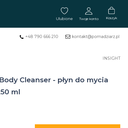
Koszyk
Ulubione
Twoje konto
+48 790 666 210
kontakt@pomadziarz.pl
ZALOGUJ SIĘ
Masła
Nie pamiętasz hasła?
INSIGHT
ZAREJESTRUJ SIĘ
do
tatuażu
 Body Cleanser - płyn do mycia
Mydła
250 ml
do
tatuażu
Balsam