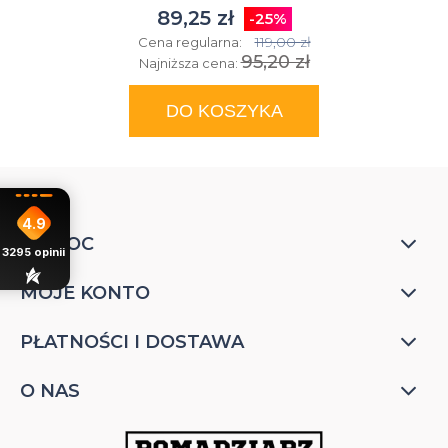
89,25 zł
-25%
119,00 zł
Cena regularna:
95,20 zł
Najniższa cena:
DO KOSZYKA
4.9
POMOC
3295
opinii
MOJE KONTO
PŁATNOŚCI I DOSTAWA
O NAS