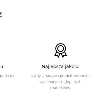
ż
tu
Najlepsza jakość
 podania
każdy z naszych produktów został
wykonany z najlepszych
materiałów.