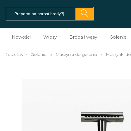
Nowości
Włosy
Broda i wąsy
Golenie
Pomady do włosów
Prezent dla brodacza
Kosme
Jesteś w:
»
Golenie
»
Maszynki do golenia
»
Maszynki do 
Prestyler do włosów
Olejki do brody
Kosme
Tonik do włosów
Balsamy do brody
Kosme
Spray do włosów
Szampony do brody
Maszy
Sól morska do włosów
Na porost brody
Brzyt
Glinki do włosów
Mydło do brody
Akces
Pasta do włosów
Akcesoria do brody i w