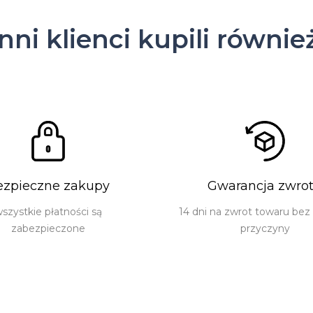
Inni klienci kupili równie
ezpieczne zakupy
Gwarancja zwro
szystkie płatności są
14 dni na zwrot towaru bez
zabezpieczone
przyczyny