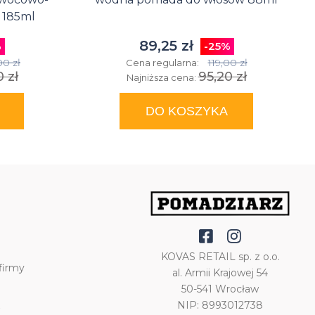
 185ml
89,25 zł
%
-25%
00 zł
119,00 zł
Cena regularna:
 zł
95,20 zł
Najniższa cena:
DO KOSZYKA
KOVAS RETAIL sp. z o.o.
firmy
al. Armii Krajowej 54
50-541 Wrocław
NIP: 8993012738