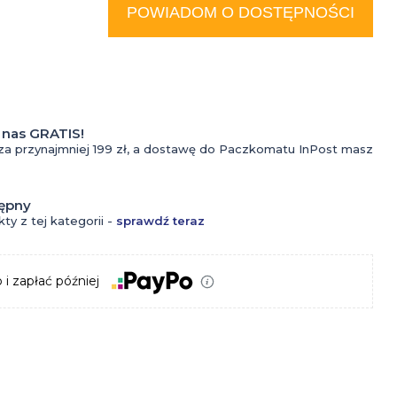
do
POWIADOM O DOSTĘPNOŚCI
tatuażu
Kremy
do
nas GRATIS!
Kosmetyki
tatuażu
za przynajmniej 199 zł, a dostawę do Paczkomatu InPost masz
do
Krem z
tępny
oczyszczania
filtrem
ty z tej kategorii -
sprawdź teraz
twarzy dla
do
 i zapłać później
mężczyzn
tatuażu
Krem do
Olejki
Perfumy
twarzy dla
do
Wody
mężczyzn
tatuażu