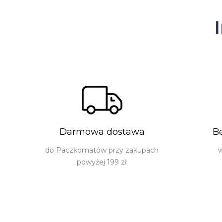
Darmowa dostawa
B
do Paczkomatów przy zakupach
w
powyżej 199 zł