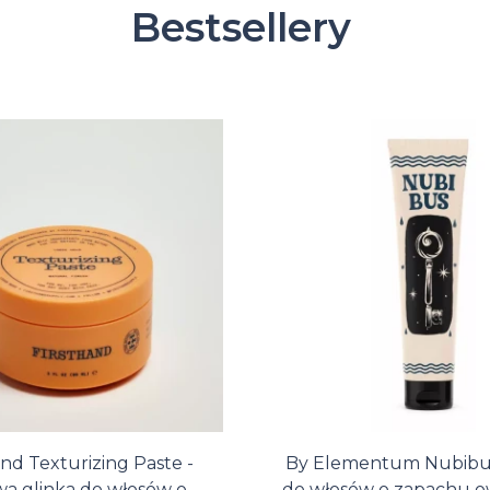
Bestsellery
and Texturizing Paste -
By Elementum Nubibus
a glinka do włosów o
do włosów o zapachu 