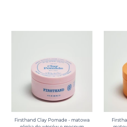
Firsthand Clay Pomade - matowa
Firsth
glinka do włosów o mocnym
matow