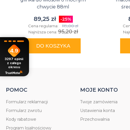
chwycie 88ml
śre
89,25 zł
-25%
119,00 zł
Cena regularna:
Cen
95,20 zł
Najniższa cena:
Naj
DO KOSZYKA
4.9
3297
opinii
z całego
okresu
POMOC
MOJE KONTO
Formularz reklamacji
Twoje zamówienia
Formularz zwrotu
Ustawienia konta
Kody rabatowe
Przechowalnia
Program lojalnościowy