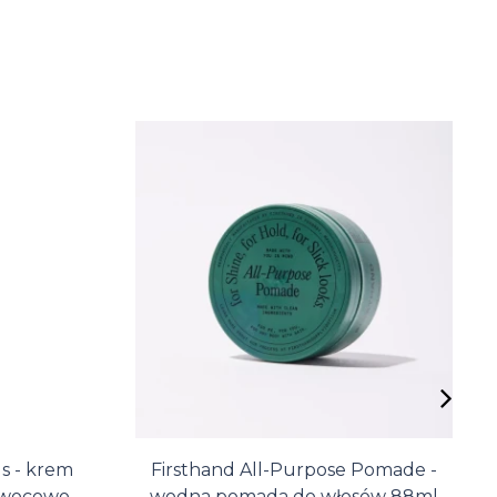
 - krem
Firsthand All-Purpose Pomade -
owocowo-
wodna pomada do włosów 88ml