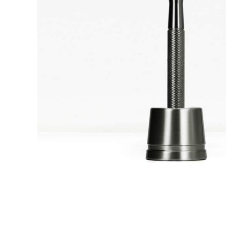
Krem do włosów
Woski do wąsów
Odżywki do włosów
Odżywki do brody
Szampony do włosów
Wosk do brody
Pudry do włosów
Peeling do brody
Farby do włosów
Farby do brody
Akcesoria do włosów
Zestaw dla brodacza
Wybór blogera Popraw wONs