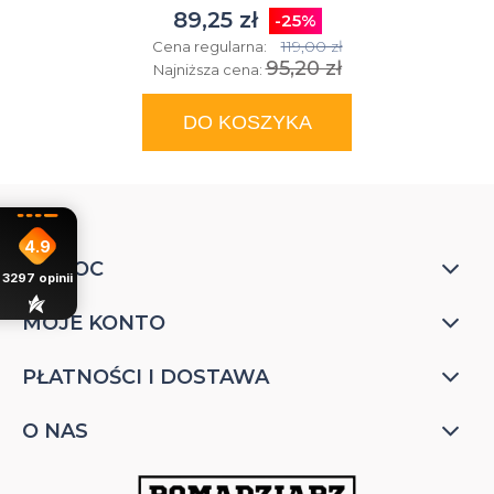
89,25 zł
-25%
119,00 zł
Cena regularna:
95,20 zł
Najniższa cena:
DO KOSZYKA
4.9
POMOC
3297
opinii
MOJE KONTO
PŁATNOŚCI I DOSTAWA
O NAS